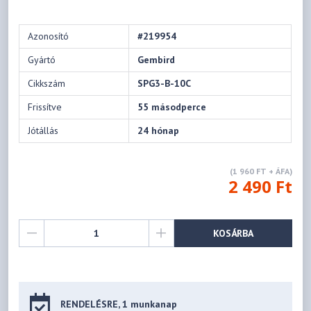
Azonosító
#219954
Gyártó
Gembird
Cikkszám
SPG3-B-10C
Frissítve
55 másodperce
Jótállás
24 hónap
(1 960 FT + ÁFA)
2 490 Ft
KOSÁRBA
RENDELÉSRE, 1 munkanap