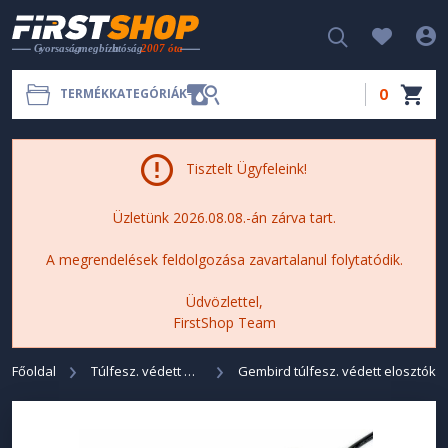
0
TERMÉKKATEGÓRIÁK
Tisztelt Ügyfeleink!
Üzletünk 2026.08.08.-án zárva tart.
A megrendelések feldolgozása zavartalanul folytatódik.
Üdvözlettel,
FirstShop Team
Főoldal
Túlfesz. védett elosztók
Gembird túlfesz. védett elosztók