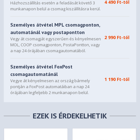
4 490 Ft-tól
Házhozszállítás esetén a feladását követő 3
munkanapon belül a csomag kiszállításra kerül.
Személyes átvétel MPL csomagponton,
automatánál vagy postapontton
2 990 Ft-tól
Vegy át csomagját egyszerűen és kényelmesen
MOL, COOP csomagponton, PostaPontton, vagy
a nap 24 órájában csomagautomatából.
Személyes átvétel FoxPost
csomagautomatánál
1 190 Ft-tól
Vegye át kényelmesen az ország bármely
pontján a FoxPost automatáiban a nap 24
órájában legfeljebb 2 munkanapon belül.
EZEK IS ÉRDEKELHETIK