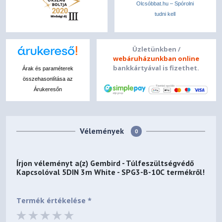
Olcsóbbat.hu – Spórolni
tudni kell
Üzletünkben /
webáruházunkban online
bankkártyával is fizethet.
Árak és paraméterek
összehasonlítása az
Árukeresőn
Vélemények
0
Írjon véleményt a(z)
Gembird - Túlfeszültségvédő
Kapcsolóval 5DIN 3m White - SPG3-B-10C
termékről!
Termék értékelése *