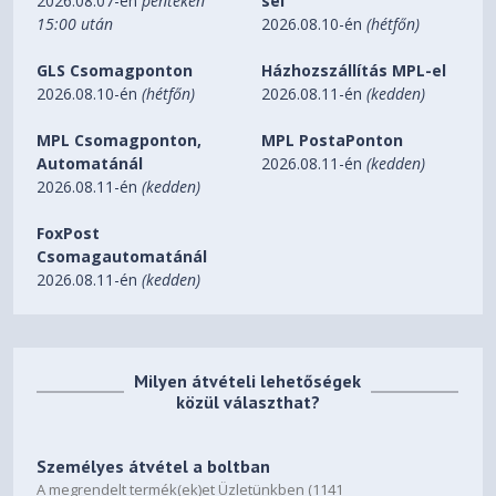
2026.08.07-én
pénteken
sel
15:00 után
2026.08.10-én
(hétfőn)
GLS Csomagponton
Házhozszállítás MPL-el
2026.08.10-én
(hétfőn)
2026.08.11-én
(kedden)
MPL Csomagponton,
MPL PostaPonton
Automatánál
2026.08.11-én
(kedden)
2026.08.11-én
(kedden)
FoxPost
Csomagautomatánál
2026.08.11-én
(kedden)
Milyen átvételi lehetőségek
közül választhat?
Személyes átvétel a boltban
A megrendelt termék(ek)et Üzletünkben (1141