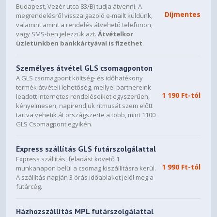
Budapest, Vezér utca 83/B) tudja átvenni. A
Díjmentes
megrendelésről visszaigazoló e-mailt küldünk,
valamint amint a rendelés átvehető telefonon,
vagy SMS-ben jelezzük azt.
Átvételkor
üzletünkben bankkártyával is fizethet
.
Személyes átvétel GLS csomagponton
A GLS csomagpont költség- és időhatékony
termék átvételi lehetőség, mellyel partnereink
1 190 Ft-tól
leadott internetes rendeléseiket egyszerűen,
kényelmesen, napirendjük ritmusát szem előtt
tartva vehetik át országszerte a több, mint 1100
GLS Csomagpont egyikén.
Express szállítás GLS futárszolgálattal
Express szállítás, feladást követő 1
1 990 Ft-tól
munkanapon belül a csomag kiszállításra kerül.
A szállítás napján 3 órás időablakot jelöl meg a
futárcég.
Házhozszállítás MPL futárszolgálattal