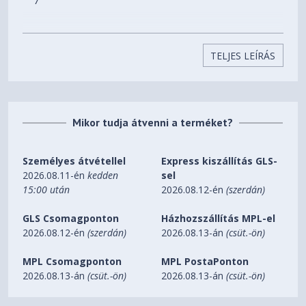
7
Adjust Pro Hub
Included in Ambience Pro RGB version
TELJES LEÍRÁS
Ambient Case Lighting
Ambience Pro RGB version
Mikor tudja átvenni a terméket?
Front interface
1 x USB Type-C 20 Gbps, 2 x USB Type-A 5 Gbps, 1x
Személyes átvétellel
Express kiszállítás GLS-
Audio Combo Jack, Power button
2026.08.11-én
kedden
sel
15:00 után
2026.08.12-én
(szerdán)
Total fan mounts
6x 120 mm or 5x 140 mm + 1x 120 mm
GLS Csomagponton
Házhozszállítás MPL-el
2026.08.12-én
(szerdán)
2026.08.13-án
(csüt.-ön)
Front fan
MPL Csomagponton
MPL PostaPonton
3x 120 mm, 3x 140 mm (3 x 140 mm Momentum
2026.08.13-án
(csüt.-ön)
2026.08.13-án
(csüt.-ön)
Included)