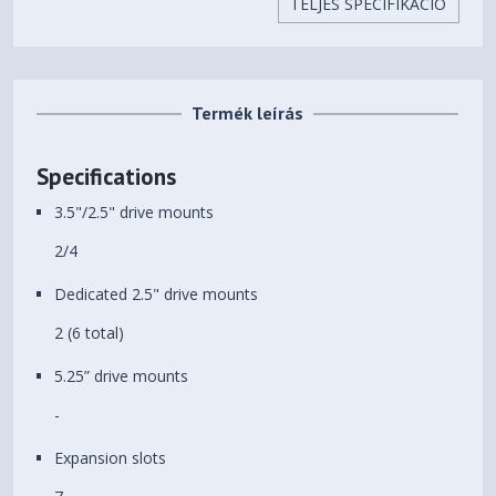
TELJES SPECIFIKÁCIÓ
Beépíthető HDD-k (3,5")
2 db
száma
Beépíthető SSD-k (2,5")
6 db
száma
Termék leírás
Előlapi (5,25") bővítőhelyek
0 db
száma
Specifications
Beépített ventilátorok
3 db
3.5"/2.5" drive mounts
2/4
Beépíthető
6 db
ventilátorok(12CM) száma
Dedicated 2.5" drive mounts
Processzorhűtő maximális
173 mm
2 (6 total)
magassága
5.25” drive mounts
Videokártya maximális
349 mm
hossza
-
Súly
8 kg
Expansion slots