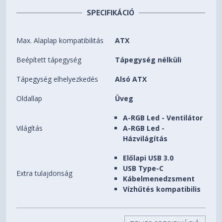
SPECIFIKÁCIÓ
Max. Alaplap kompatibilitás
ATX
Beépített tápegység
Tápegység nélküli
Tápegység elhelyezkedés
Alsó ATX
Oldallap
Üveg
A-RGB Led - Ventilátor
Világítás
A-RGB Led -
Házvilágítás
Előlapi USB 3.0
USB Type-C
Extra tulajdonság
Kábelmenedzsment
Vízhűtés kompatibilis
Szín
Fehér