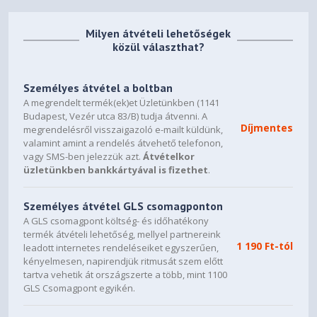
Top fan
2x 120 mm, 2x 140 mm
Milyen átvételi lehetőségek
közül választhat?
Rear fan
1x 120 mm
Személyes átvétel a boltban
A megrendelt termék(ek)et Üzletünkben (1141
Bottom fan
Budapest, Vezér utca 83/B) tudja átvenni. A
Díjmentes
megrendelésről visszaigazoló e-mailt küldünk,
-
valamint amint a rendelés átvehető telefonon,
vagy SMS-ben jelezzük azt.
Átvételkor
Dust filters
üzletünkben bankkártyával is fizethet
.
PSU (Bottom)
Személyes átvétel GLS csomagponton
Cable routing space
A GLS csomagpont költség- és időhatékony
termék átvételi lehetőség, mellyel partnereink
34,5 mm
1 190 Ft-tól
leadott internetes rendeléseiket egyszerűen,
kényelmesen, napirendjük ritmusát szem előtt
Cable cover
tartva vehetik át országszerte a több, mint 1100
GLS Csomagpont egyikén.
Yes
Cable organizers