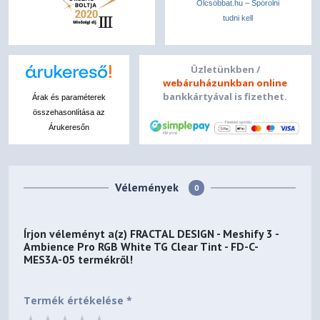
Olcsóbbat.hu – Spórolni
Package dimensions
tudni kell
596 x 345 x 550 mm
Net weight
Üzletünkben /
webáruházunkban online
8.7 kg (Solid) 8.8 kg (TG and RGB) 9.1 kg (Ambience Pro
bankkártyával is fizethet.
Árak és paraméterek
RGB)
összehasonlítása az
Árukeresőn
Gross weight
10.5 kg (Solid) 10.6 kg (TG and RGB) 11.1 kg (Ambience
Pro RGB)
Vélemények
0
Írjon véleményt a(z)
FRACTAL DESIGN - Meshify 3 -
Ambience Pro RGB White TG Clear Tint - FD-C-
MES3A-05
termékről!
Termék értékelése *