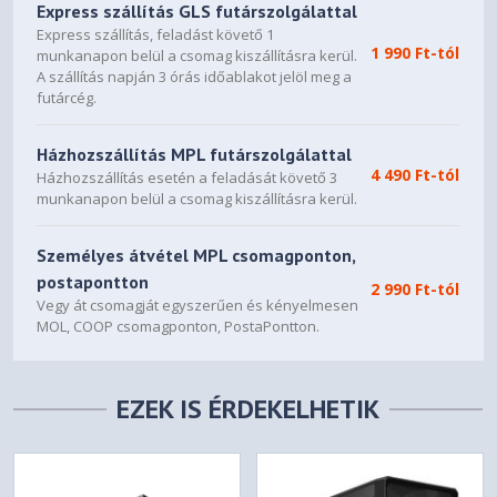
Express szállítás GLS futárszolgálattal
Express szállítás, feladást követő 1
3 Hook-and-loop straps + 3 Cable Aligners
1 990 Ft-tól
munkanapon belül a csomag kiszállításra kerül.
A szállítás napján 3 órás időablakot jelöl meg a
Tool-less push-to-lock
futárcég.
Both Side Panels, Bottom Filter, Front Panel, Top
Panel, PSU Bracket
Házhozszállítás MPL futárszolgálattal
4 490 Ft-tól
Házhozszállítás esetén a feladását követő 3
Captive thumbscrews
munkanapon belül a csomag kiszállításra kerül.
Top Radiator Bracket, PSU Bracket
Személyes átvétel MPL csomagponton,
Left side panel
postapontton
2 990 Ft-tól
Vegy át csomagját egyszerűen és kényelmesen
Industrial steel (Solid), Tempered Glass
MOL, COOP csomagponton, PostaPontton.
(TG/RGB/Ambience Pro RGB)
Right side panel
EZEK IS ÉRDEKELHETIK
Industrial steel
Compatibility
Power supply type