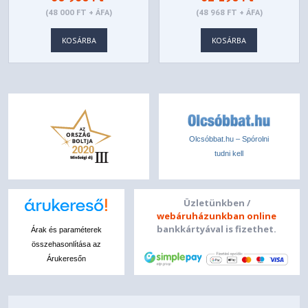
Y40-B
SZÁMÍTÓGÉPHÁZ -
(48 000 FT + ÁFA)
(48 968 FT + ÁFA)
FEKETE - BGW39
Package weight
KOSÁRBA
KOSÁRBA
15.94 kg
Olcsóbbat.hu – Spórolni
tudni kell
Üzletünkben /
webáruházunkban online
bankkártyával is fizethet.
Árak és paraméterek
összehasonlítása az
Árukeresőn