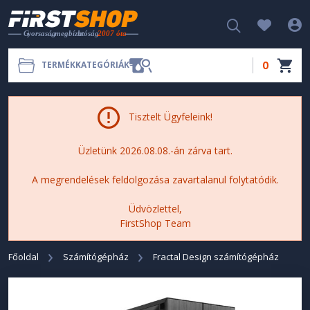
0
TERMÉKKATEGÓRIÁK
Tisztelt Ügyfeleink!
Üzletünk 2026.08.08.-án zárva tart.
A megrendelések feldolgozása zavartalanul folytatódik.
Üdvözlettel,
FirstShop Team
Főoldal
Számítógépház
Fractal Design számítógépház