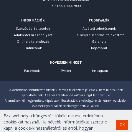
Tel: +36 1 444-9000
INFORMÁCIÓK
TUDNIVALÓK
Szerződési feltételek
Átvételi lehetőségek
Adatvédelmi szabályzat
Elállási/Felmondási tájékoztató
Online vitarendezés
Garancia
Tudnivalók
Kapcsolat
KÖVESSEN MINKET
Facebook
Twitter
Instagram
A weboldalon feltüntetett adatok kizárólag tájékoztató jellegűek, nem minősülnek
ajánlattételnek. Az ár és szállítási idő változás jogát fenntartjuk!
A termékeknél megjelenített képek csak illusztrációk, a valóságtól eltérhetnek. Az oldalon
lévő esetleges hibákért felelősséget nem vállalunk.
Eltérés esetén a gyártó által megadott paraméterek érvényesek! Bruttó árainkat 27% ÁFÁ-val
Ez a webhely a böngészés tökéletesítése érdekében
számoljuk!
cookie-kat használ. Ha bővebb információkat szeretne
OK
kapni a cookie-k használatáról és arról, hogyan
Copyright © 2007-2026 First Computer Kft. Minden jog