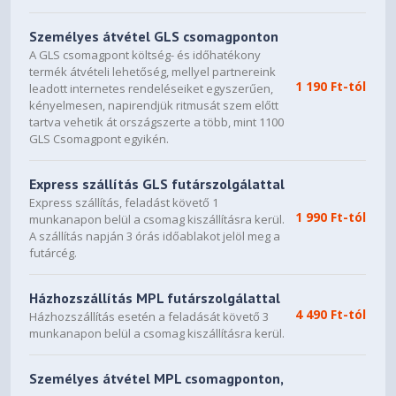
Captive thumbscrews
Személyes átvétel GLS csomagponton
A GLS csomagpont költség- és időhatékony
HDD brackets, SSD brackets, PSU bracket
termék átvételi lehetőség, mellyel partnereink
1 190 Ft-tól
leadott internetes rendeléseiket egyszerűen,
Left side panel
kényelmesen, napirendjük ritmusát szem előtt
Tempered glass
tartva vehetik át országszerte a több, mint 1100
GLS Csomagpont egyikén.
Right side panel
Express szállítás GLS futárszolgálattal
Industrial sound-damped steel
Express szállítás, feladást követő 1
1 990 Ft-tól
Compatibility
munkanapon belül a csomag kiszállításra kerül.
A szállítás napján 3 órás időablakot jelöl meg a
Motherboard compatibility
futárcég.
E-ATX (max 285 mm) / ATX / mATX / mITX
Házhozszállítás MPL futárszolgálattal
4 490 Ft-tól
Power supply type
Házhozszállítás esetén a feladását követő 3
munkanapon belül a csomag kiszállításra kerül.
ATX
Személyes átvétel MPL csomagponton,
PSU max length