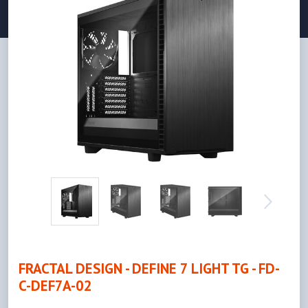
FRACTAL DESIGN - DEFINE 7 LIGHT TG - FD-
C-DEF7A-02