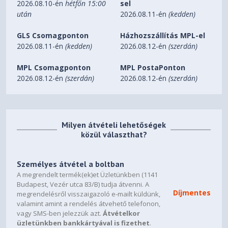
2026.08.10-én
hétfőn 15:00
sel
után
2026.08.11-én
(kedden)
Top fan
3 x 120/140 mm
GLS Csomagponton
Házhozszállítás MPL-el
2026.08.11-én
(kedden)
2026.08.12-én
(szerdán)
Rear fan
MPL Csomagponton
MPL PostaPonton
1 x 120/140 mm (1 x Dynamic X2 GP-14 included)
2026.08.12-én
(szerdán)
2026.08.12-én
(szerdán)
Bottom fan
2 x 120/140 mm
Milyen átvételi lehetőségek
Dust filters
közül választhat?
Top, 2 x front, full length bottom
Személyes átvétel a boltban
Fixed velcro straps
A megrendelt termék(ek)et Üzletünkben (1141
Budapest, Vezér utca 83/B) tudja átvenni. A
Yes
Díjmentes
megrendelésről visszaigazoló e-mailt küldünk,
valamint amint a rendelés átvehető telefonon,
Cable routing grommets
vagy SMS-ben jelezzük azt.
Átvételkor
Yes
üzletünkben bankkártyával is fizethet
.