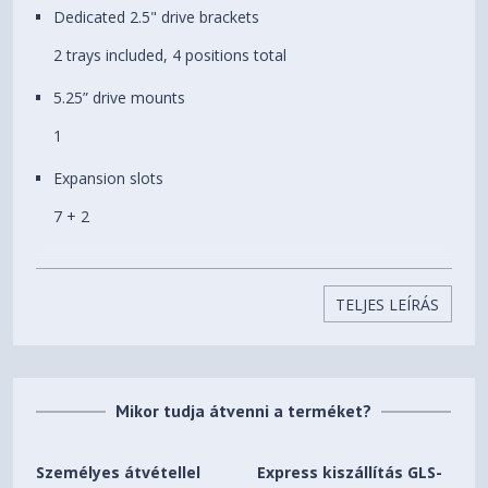
Dedicated 2.5" drive brackets
Processzorhűtő maximális
185 mm
magassága
2 trays included, 4 positions total
Videokártya maximális
491 mm
5.25” drive mounts
hossza
1
Súly
16.05 kg
Expansion slots
7 + 2
Front ports
1 x USB 3.1 Gen 2 Type-C, 2 x USB 3.0, 2 x USB 2.0,
TELJES LEÍRÁS
Audio I/O, Power button, Reset button
Total fan mounts
9 x 120/140 mm
Mikor tudja átvenni a terméket?
Front fan
Személyes átvétellel
Express kiszállítás GLS-
3 x 120/140 mm (2 x Dynamic X2 GP-14 included)