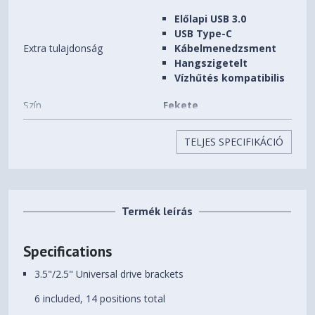
Előlapi USB 3.0
USB Type-C
Extra tulajdonság
Kábelmenedzsment
Hangszigetelt
Vízhűtés kompatibilis
Szín
Fekete
Beépíthető HDD-k (3,5")
6 db
TELJES SPECIFIKÁCIÓ
száma
Beépíthető SSD-k (2,5")
8 db
száma
Termék leírás
Előlapi (5,25") bővítőhelyek
0 db
száma
Specifications
Beépített ventilátorok
3 db
3.5"/2.5" Universal drive brackets
Beépíthető
9 db
6 included, 14 positions total
ventilátorok(12CM) száma