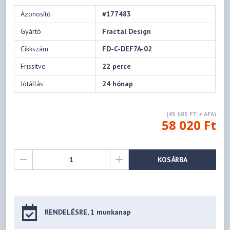
Azonosító
#177483
Gyártó
Fractal Design
Cikkszám
FD-C-DEF7A-02
Frissítve
22 perce
Jótállás
24 hónap
(45 685 FT + ÁFA)
58 020 Ft
KOSÁRBA
RENDELÉSRE, 1 munkanap