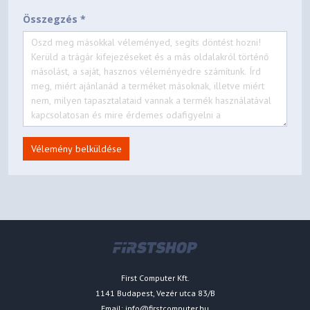
Összegzés *
Vélemény belküldése
First Computer Kft.
1141 Budapest, Vezér utca 83/B
Email:
info@firstcomputer.hu