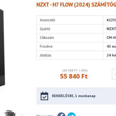
NZXT - H7 FLOW (2024) SZÁMÍTÓG
Azonosító
#225
Gyártó
NZX
Cikkszám
CM-H
Frissítve
43 m
Jótállás
24 h
(43 968 FT + ÁFA)
55 840 Ft
RENDELÉSRE, 1 munkanap