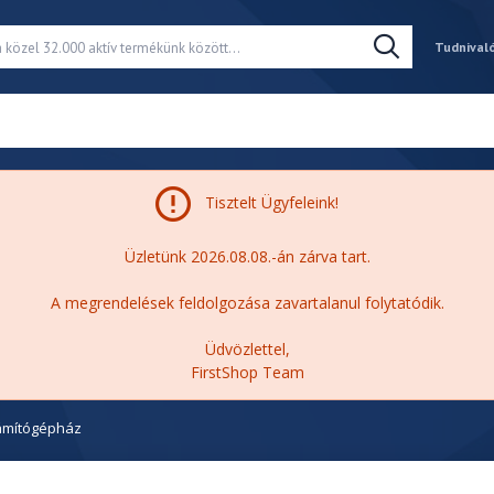
Tudnival
Tisztelt Ügyfeleink!
Üzletünk 2026.08.08.-án zárva tart.
A megrendelések feldolgozása zavartalanul folytatódik.
Üdvözlettel,
FirstShop Team
ámítógépház