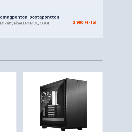
somagponton, postapontton
2 990 Ft-tól
n és kényelmesen MOL, COOP