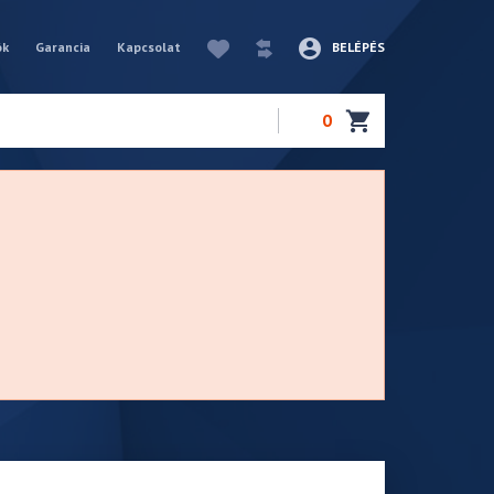
ók
Garancia
Kapcsolat
BELÉPÉS
0