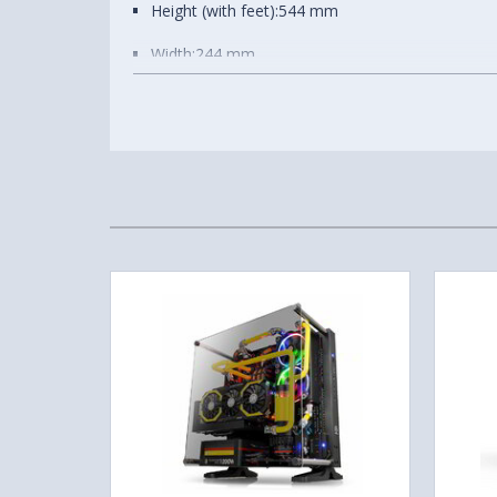
Height (with feet):
544 mm
Súly
14.14 kg
Width:
244 mm
Depth:
468 mm
Weight:
11.13 kg
Compatibility & Clearance
CPU Cooler Height:
Up to 185 mm
GPU Length:
Up to 410 mm
PSU Length:
Up to 200 mm
Cable Management:
Up to 34.5 mm
Top Mounted 140mm / 280mm Radiator & Fan 
57 mm
Front I/O Ports