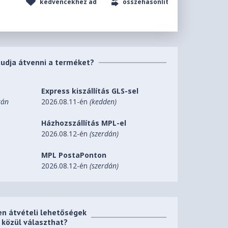
kedvencekhez ad
összehasonlít
tudja átvenni a terméket?
Express kiszállítás GLS-sel
tán
2026.08.11-én
(kedden)
Házhozszállítás MPL-el
2026.08.12-én
(szerdán)
MPL PostaPonton
2026.08.12-én
(szerdán)
en átvételi lehetőségek
közül választhat?