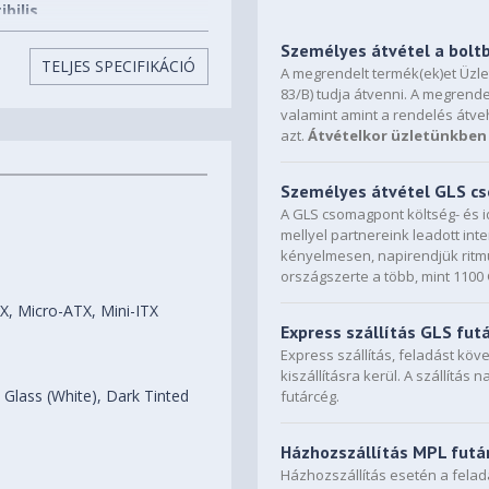
bilis
Személyes átvétel a bolt
TELJES SPECIFIKÁCIÓ
A megrendelt termék(ek)et Üzl
83/B) tudja átvenni. A megrende
valamint amint a rendelés átve
azt.
Átvételkor üzletünkben 
Személyes átvétel GLS 
A GLS csomagpont költség- és i
mellyel partnereink leadott in
kényelmesen, napirendjük ritmu
országszerte a több, mint 110
, Micro-ATX, Mini-ITX
Express szállítás GLS fut
Express szállítás, feladást kö
kiszállításra kerül. A szállítás 
 Glass (White), Dark Tinted
futárcég.
Házhozszállítás MPL futá
Házhozszállítás esetén a fela