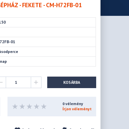
ÉPHÁZ - FEKETE - CM-H72FB-01
150
T
72FB-01
ásodperce
ónap
KOSÁRBA
0 vélemény
Írjon véleményt