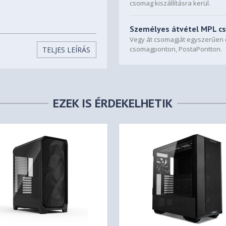
csomag kiszállításra kerül.
Személyes átvétel MPL c
Vegy át csomagját egyszerűe
csomagponton, PostaPontton.
TELJES LEÍRÁS
EZEK IS ÉRDEKELHETIK
Combined Thickness:
Up to