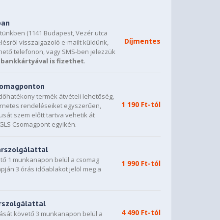
ban
etünkben (1141 Budapest, Vezér utca
Díjmentes
lésről visszaigazoló e-mailt küldünk,
hető telefonon, vagy SMS-ben jelezzük
bankkártyával is fizethet
.
csomagponton
dőhatékony termék átvételi lehetőség,
1 190 Ft-tól
ternetes rendeléseiket egyszerűen,
sát szem előtt tartva vehetik át
0 GLS Csomagpont egyikén.
árszolgálattal
vető 1 munkanapon belül a csomag
1 990 Ft-tól
napján 3 órás időablakot jelöl meg a
rszolgálattal
4 490 Ft-tól
dását követő 3 munkanapon belül a