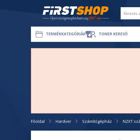
TERMÉKKATEGÓRIÁK
TONER KERESŐ
Főoldal
Hardver
Számítógépház
NZXT sz