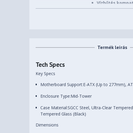
Vízhűtés kompati
Szín
Fekete
Beépíthető HDD-k (3,5")
2 db
száma
Beépíthető SSD-k (2,5")
4 db
Termék leírás
száma
Előlapi (5,25") bővítőhelyek
Tech Specs
0 db
száma
Key Specs
Beépített ventilátorok
3 db
Motherboard Support:
E-ATX (Up to 277mm), ATX
Beépíthető
7 db
Enclosure Type:
Mid-Tower
ventilátorok(12CM) száma
Case Material:
SGCC Steel, Ultra-Clear Tempered
Processzorhűtő maximális
185 mm
Tempered Glass (Black)
magassága
Dimensions
Videokártya maximális
410 mm
hossza