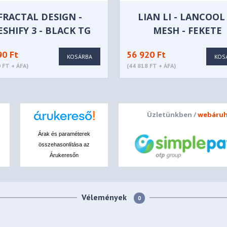
FRACTAL DESIGN -
LIAN LI - LANCOOL 
SHIFY 3 - BLACK TG
MESH - FEKETE
LIGHT TINT - FD-C-
90 Ft
56 920 Ft
MES3A-02
KOSÁRBA
KOS
 FT + ÁFA)
(44 818 FT + ÁFA)
Üzletünkben /
webáruh
Árak és paraméterek
összehasonlítása az
Árukeresőn
uded)
Vélemények
0