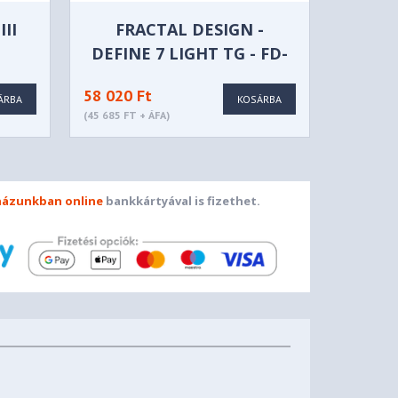
III
FRACTAL DESIGN -
DEFINE 7 LIGHT TG - FD-
C-DEF7A-02
58 020 Ft
ÁRBA
KOSÁRBA
(45 685 FT + ÁFA)
ázunkban online
bankkártyával is fizethet.