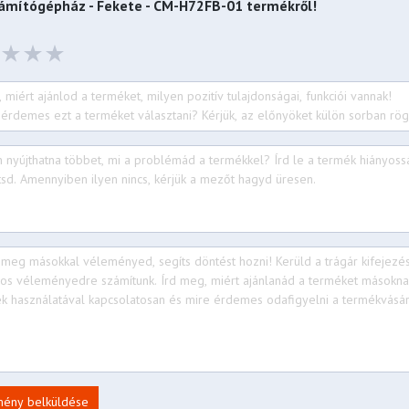
zámítógépház - Fekete - CM-H72FB-01
termékről!
mény belküldése