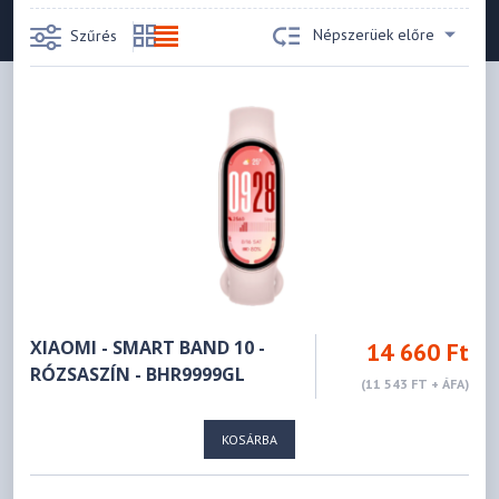
Népszerüek előre
Szűrés
XIAOMI - SMART BAND 10 -
14 660 Ft
RÓZSASZÍN - BHR9999GL
(11 543 FT + ÁFA)
KOSÁRBA