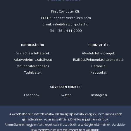
First Computer Kft.
1141 Budapest, Vezér utca 83/B
Email:
info@firstcomputer.hu
Tel: +36 1 444-9000
INFORMÁCIÓK
TUDNIVALÓK
Szerződési feltételek
Átvételi lehetőségek
Adatvédelmi szabályzat
Elállási/Felmondási tájékoztató
Online vitarendezés
Garancia
Tudnivalók
Kapcsolat
KÖVESSEN MINKET
Facebook
Twitter
Instagram
A weboldalon feltüntetett adatok kizárólag tájékoztató jellegűek, nem minősülnek
ajánlattételnek. Az ár és szállítási idő változás jogát fenntartjuk!
A termékeknél megjelenített képek csak illusztrációk, a valóságtól eltérhetnek. Az oldalon
lévő esetleges hibákért felelősséget nem vállalunk.