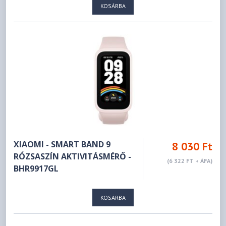
KOSÁRBA
XIAOMI - SMART BAND 9
8 030 Ft
RÓZSASZÍN AKTIVITÁSMÉRŐ -
(6 322 FT + ÁFA)
BHR9917GL
KOSÁRBA