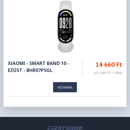
XIAOMI - SMART BAND 10 -
14 660 Ft
EZÜST - BHR07PSGL
(11 543 FT + ÁFA)
KOSÁRBA