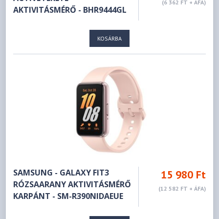
(6 362 FT + ÁFA)
AKTIVITÁSMÉRŐ - BHR9444GL
KOSÁRBA
SAMSUNG - GALAXY FIT3
15 980 Ft
RÓZSAARANY AKTIVITÁSMÉRŐ
(12 582 FT + ÁFA)
KARPÁNT - SM-R390NIDAEUE