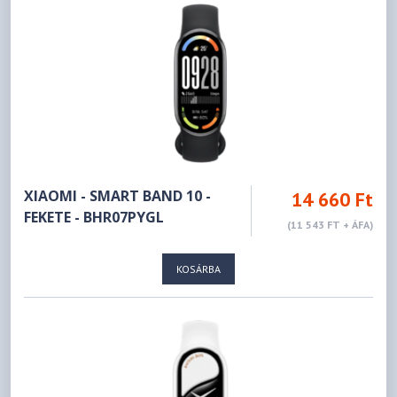
XIAOMI - SMART BAND 10 -
14 660 Ft
FEKETE - BHR07PYGL
(11 543 FT + ÁFA)
KOSÁRBA