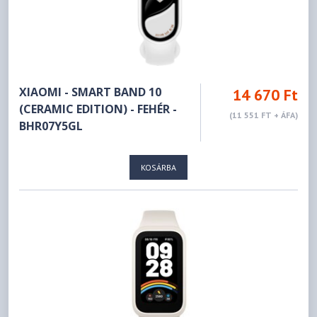
XIAOMI - SMART BAND 10
14 670 Ft
(CERAMIC EDITION) - FEHÉR -
(11 551 FT + ÁFA)
BHR07Y5GL
KOSÁRBA