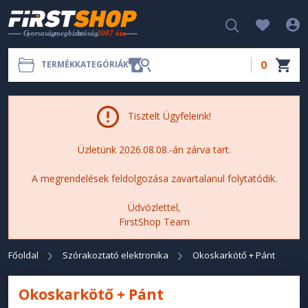
0
TERMÉKKATEGÓRIÁK
Tisztelt Ügyfeleink!
Üzletünk 2026.08.08.-án zárva tart.
A megrendelések feldolgozása zavartalanul folytatódik.
Üdvözlettel,
FirstShop Team
Főoldal
Szórakoztató elektronika
Okoskarkötő + Pánt
Okoskarkötő + Pánt