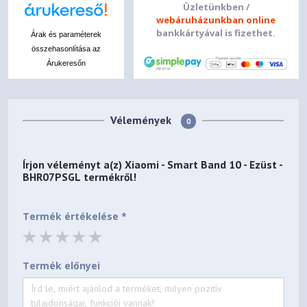
Üzletünkben /
webáruházunkban online
bankkártyával is fizethet.
Árak és paraméterek
összehasonlítása az
Árukeresőn
Vélemények
0
Írjon véleményt a(z)
Xiaomi - Smart Band 10 - Ezüst -
BHR07PSGL
termékről!
Termék értékelése *
Termék előnyei