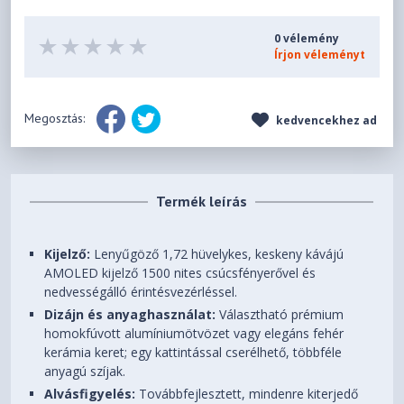
0 vélemény
Írjon véleményt
Megosztás:
kedvencekhez ad
Termék leírás
Kijelző:
Lenyűgöző 1,72 hüvelykes, keskeny kávájú
AMOLED kijelző 1500 nites csúcsfényerővel és
nedvességálló érintésvezérléssel.
Dizájn és anyaghasználat:
Választható prémium
homokfúvott alumíniumötvözet vagy elegáns fehér
kerámia keret; egy kattintással cserélhető, többféle
anyagú szíjak.
Alvásfigyelés:
Továbbfejlesztett, mindenre kiterjedő