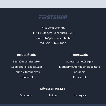
First Computer Kft.
1141 Budapest, Vezér utca 83/B
Email:
info@firstcomputer.hu
Tel: +36 1 444-9000
INFORMÁCIÓK
TUDNIVALÓK
Szerződési feltételek
Átvételi lehetőségek
Adatvédelmi szabályzat
Elállási/Felmondási tájékoztató
Online vitarendezés
Garancia
Tudnivalók
Kapcsolat
KÖVESSEN MINKET
Facebook
Twitter
Instagram