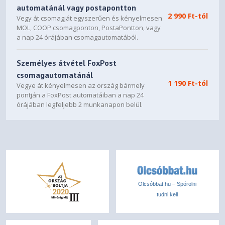
automatánál vagy postapontton
2 990 Ft-tól
Vegy át csomagját egyszerűen és kényelmesen
MOL, COOP csomagponton, PostaPontton, vagy
a nap 24 órájában csomagautomatából.
Személyes átvétel FoxPost
csomagautomatánál
1 190 Ft-tól
Vegye át kényelmesen az ország bármely
pontján a FoxPost automatáiban a nap 24
órájában legfeljebb 2 munkanapon belül.
Olcsóbbat.hu – Spórolni
tudni kell