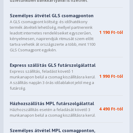
üzletünkben bankkártyával is fizethet
.
Személyes átvétel GLS csomagponton
A GLS csomagpont költség- és időhatékony
termék átvételi lehetőség, mellyel partnereink
1 190 Ft-tól
leadott internetes rendeléseiket egyszerűen,
kényelmesen, napirendjük ritmusát szem előtt
tartva vehetik át országszerte a több, mint 1100
GLS Csomagpont egyikén.
Express szállítás GLS futárszolgálattal
Express szállítás, feladást követő 1
1 990 Ft-tól
munkanapon belül a csomag kiszállításra kerül.
A szállítás napján 3 órás időablakot jelöl meg a
futárcég.
Házhozszállítás MPL futárszolgálattal
4 490 Ft-tól
Házhozszállítás esetén a feladását követő 3
munkanapon belül a csomag kiszállításra kerül.
Személyes átvétel MPL csomagponton,