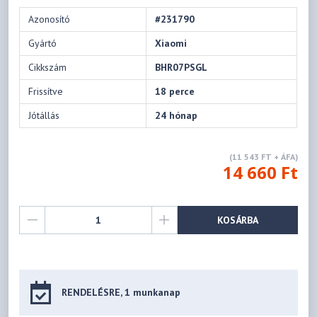
Azonosító
#231790
Gyártó
Xiaomi
Cikkszám
BHR07PSGL
Frissítve
18 perce
Jótállás
24 hónap
(11 543 FT + ÁFA)
14 660 Ft
KOSÁRBA
RENDELÉSRE, 1 munkanap