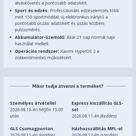
alváskövetés a pontosabb adatokért.
Sport és edzés:
Professzionális edzéselemzés több
mint 150 sportmóddal; új elektronikus iránytű a
pontosabb úszási adatokért és úszás közbeni
pulzusmérés.
Akkumulátor-üzemidő:
Akár 21 nap normál napi
használat mellett.
Operációs rendszer:
Xiaomi HyperOS 2 a
zökkenőmentes működésért.
Mikor tudja átvenni a terméket?
Személyes átvétellel
Express kiszállítás GLS-
2026.08.10-én
hétfőn 15:00
sel
után
2026.08.11-én
(kedden)
GLS Csomagponton
Házhozszállítás MPL-el
2026.08.11-én
(kedden)
2026.08.12-én
(szerdán)