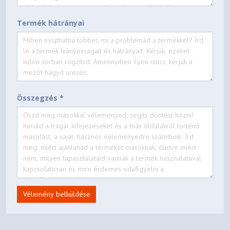
Termék hátrányai
Összegzés *
Vélemény belküldése