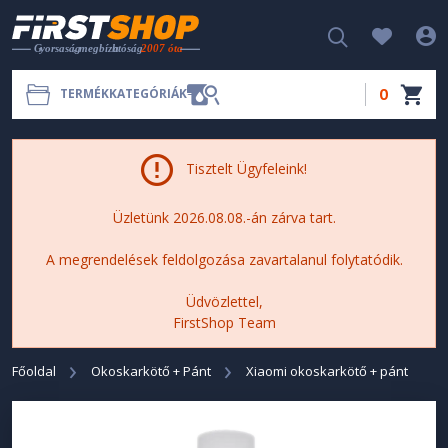
0
TERMÉKKATEGÓRIÁK
Tisztelt Ügyfeleink!
Üzletünk 2026.08.08.-án zárva tart.
A megrendelések feldolgozása zavartalanul folytatódik.
Üdvözlettel,
FirstShop Team
Főoldal
Okoskarkötő + Pánt
Xiaomi okoskarkötő + pánt