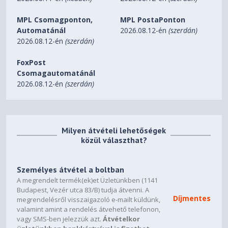
MPL Csomagponton,
MPL PostaPonton
Automatánál
2026.08.12-én
(szerdán)
2026.08.12-én
(szerdán)
FoxPost
Csomagautomatánál
2026.08.12-én
(szerdán)
Milyen átvételi lehetőségek
közül választhat?
Személyes átvétel a boltban
A megrendelt termék(ek)et Üzletünkben (1141
Budapest, Vezér utca 83/B) tudja átvenni. A
Díjmentes
megrendelésről visszaigazoló e-mailt küldünk,
valamint amint a rendelés átvehető telefonon,
vagy SMS-ben jelezzük azt.
Átvételkor