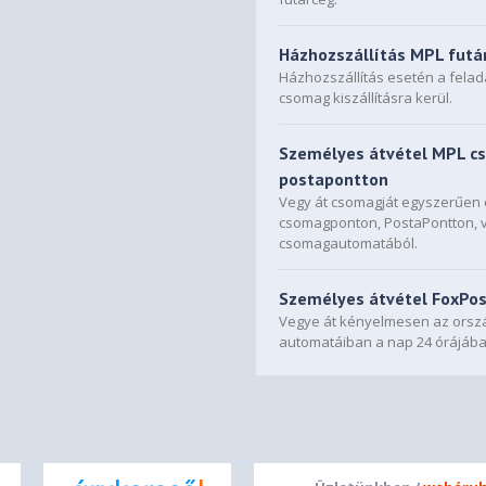
Házhozszállítás MPL futá
Házhozszállítás esetén a fela
csomag kiszállításra kerül.
Személyes átvétel MPL c
postapontton
Vegy át csomagját egyszerűe
csomagponton, PostaPontton, 
csomagautomatából.
Személyes átvétel FoxPo
Vegye át kényelmesen az orszá
automatáiban a nap 24 órájába