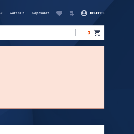
ók
Garancia
Kapcsolat
BELÉPÉS
0