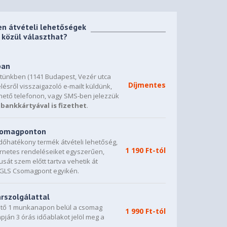
en átvételi lehetőségek
közül választhat?
ban
etünkben (1141 Budapest, Vezér utca
Díjmentes
lésről visszaigazoló e-mailt küldünk,
hető telefonon, vagy SMS-ben jelezzük
bankkártyával is fizethet
.
csomagponton
dőhatékony termék átvételi lehetőség,
1 190 Ft-tól
ternetes rendeléseiket egyszerűen,
sát szem előtt tartva vehetik át
0 GLS Csomagpont egyikén.
árszolgálattal
vető 1 munkanapon belül a csomag
1 990 Ft-tól
napján 3 órás időablakot jelöl meg a