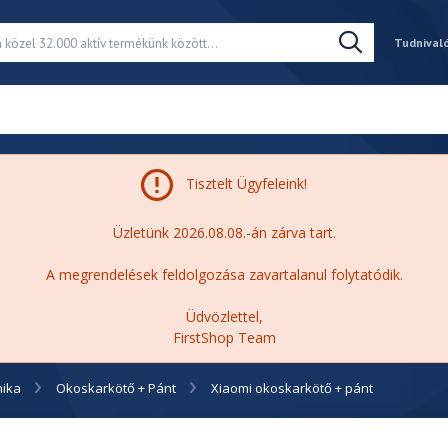
Tudnival
Tisztelt Ügyfeleink!
Üzletünk 2026.08.08.-án zárva tart.
A megrendelések feldolgozása zavartalanul folytatódik.
Üdvözlettel,
FirstShop Team
nika
Okoskarkötő + Pánt
Xiaomi okoskarkötő + pánt