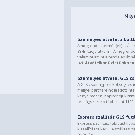
Mily
Személyes átvétel a bolt
A megrendelt termék(ek)et Üzl
83/B) tudja átvenni. A megrende
valamint amint a rendelés átve
azt.
Átvételkor üzletünkben 
Személyes átvétel GLS 
A GLS csomagpont költség- és i
mellyel partnereink leadott in
kényelmesen, napirendjük ritmu
országszerte a több, mint 110
Express szállítás GLS fut
Express szállítás, feladást kö
kiszállításra kerül. A szállítás 
futárcég.