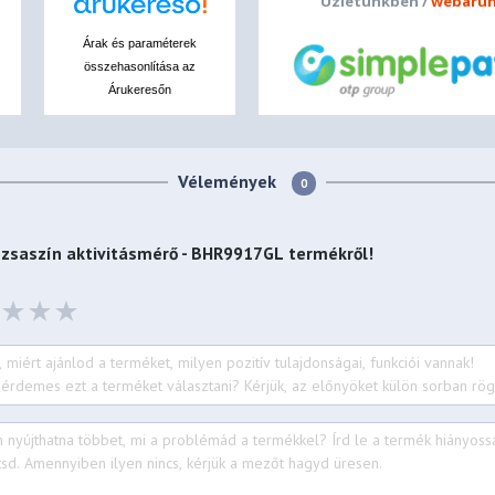
Üzletünkben /
webáruh
Árak és paraméterek
összehasonlítása az
Árukeresőn
Vélemények
0
ózsaszín aktivitásmérő - BHR9917GL
termékről!