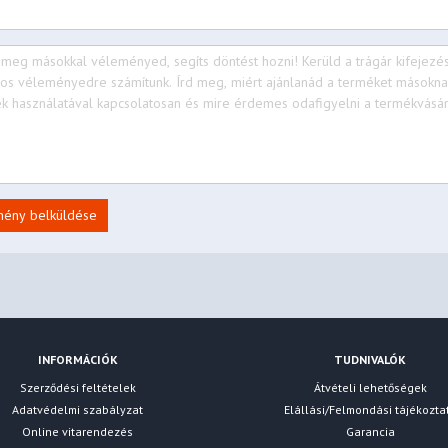
mény belküldése
INFORMÁCIÓK
TUDNIVALÓK
Szerződési feltételek
Átvételi lehetőségek
Adatvédelmi szabályzat
Elállási/Felmondási tájékozta
Online vitarendezés
Garancia