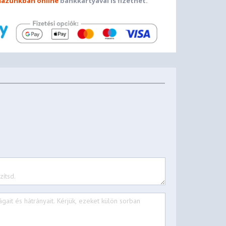
ázunkban online
bankkártyával is fizethet.