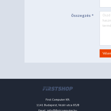
Összegzés *
Véle
First Computer Kft.
1141 Budapest, Vezér utca 83/B
Email:
info@firstcomputer.hu