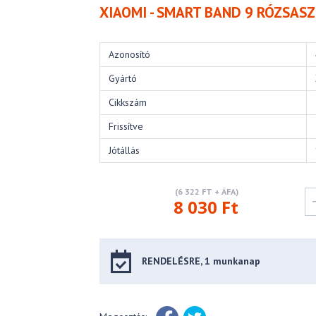
XIAOMI - SMART BAND 9 RÓZSAS
Azonosító
Gyártó
Cikkszám
Frissítve
Jótállás
(6 322 FT + ÁFA)
8 030 Ft
RENDELÉSRE, 1 munkanap