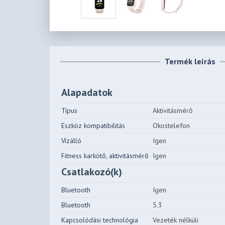
Termék leírás
Alapadatok
Típus
Aktivitásmérő
Eszköz kompatibilitás
Okostelefon
Vízálló
Igen
Fitness karkötő, aktivitásmérő
Igen
Csatlakozó(k)
Bluetooth
Igen
Bluetooth
5.3
Kapcsolódási technológia
Vezeték nélküli