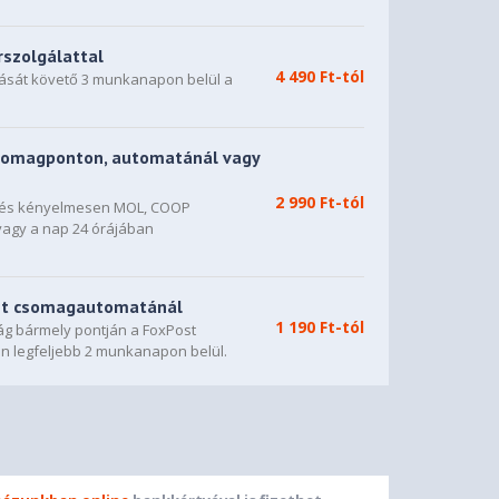
rszolgálattal
4 490 Ft-tól
dását követő 3 munkanapon belül a
somagponton, automatánál vagy
2 990 Ft-tól
n és kényelmesen MOL, COOP
vagy a nap 24 órájában
st csomagautomatánál
1 190 Ft-tól
g bármely pontján a FoxPost
n legfeljebb 2 munkanapon belül.