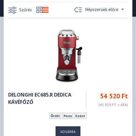
Népszerüek előre
Szűrés
DELONGHI EC685.R DEDICA
54 520 Ft
KÁVÉFŐZŐ
(42 929 FT + ÁFA)
Őrölt
Piros
Ezüst
KOSÁRBA