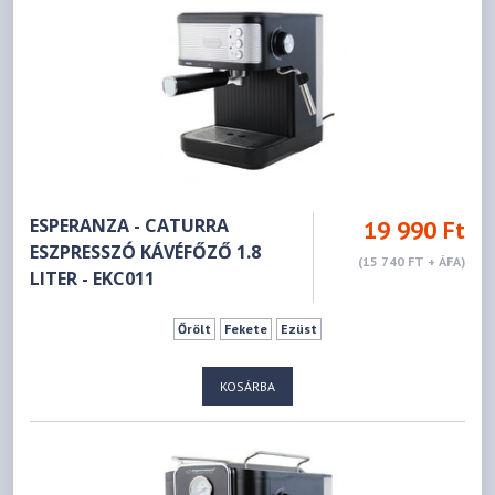
ESPERANZA - CATURRA
19 990 Ft
ESZPRESSZÓ KÁVÉFŐZŐ 1.8
(15 740 FT + ÁFA)
LITER - EKC011
Őrölt
Fekete
Ezüst
KOSÁRBA