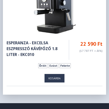
ESPERANZA - EXCELSA
22 590 Ft
ESZPRESSZÓ KÁVÉFŐZŐ 1.8
(17 787 FT + ÁFA)
LITER - EKC010
Őrölt
Ezüst
Fekete
KOSÁRBA