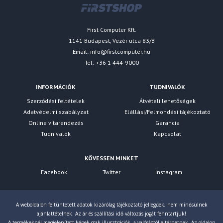
First Computer Kft.
1141 Budapest, Vezér utca 83/B
Email:
info@firstcomputer.hu
Tel: +36 1 444-9000
INFORMÁCIÓK
TUDNIVALÓK
Szerződési feltételek
Átvételi lehetőségek
Adatvédelmi szabályzat
Elállási/Felmondási tájékoztató
Online vitarendezés
Garancia
Tudnivalók
Kapcsolat
KÖVESSEN MINKET
Facebook
Twitter
Instagram
A weboldalon feltüntetett adatok kizárólag tájékoztató jellegűek, nem minősülnek
ajánlattételnek. Az ár és szállítási idő változás jogát fenntartjuk!
A termékeknél megjelenített képek csak illusztrációk, a valóságtól eltérhetnek. Az oldalon