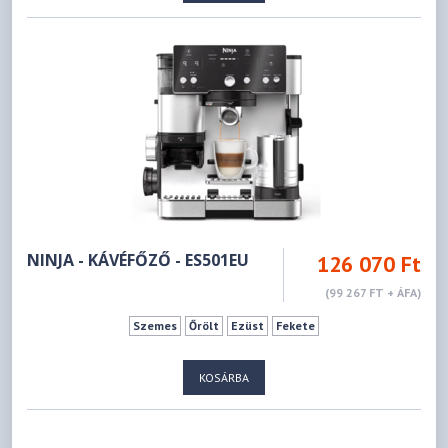
NINJA - KÁVÉFŐZŐ - ES501EU
126 070 Ft
(99 267 FT + ÁFA)
Szemes
Őrölt
Ezüst
Fekete
KOSÁRBA