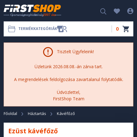
0
TERMÉKKATEGÓRIÁK
Tisztelt Ügyfeleink!
Üzletünk 2026.08.08.-án zárva tart.
A megrendelések feldolgozása zavartalanul folytatódik.
Üdvözlettel,
FirstShop Team
Főoldal
Háztartás
Kávéfőző
Ezüst kávéfőző