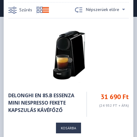
Népszerüek előre
Szűrés
DELONGHI EN 85.B ESSENZA
31 690 Ft
MINI NESPRESSO FEKETE
(24 952 FT + ÁFA)
KAPSZULÁS KÁVÉFŐZŐ
KOSÁRBA