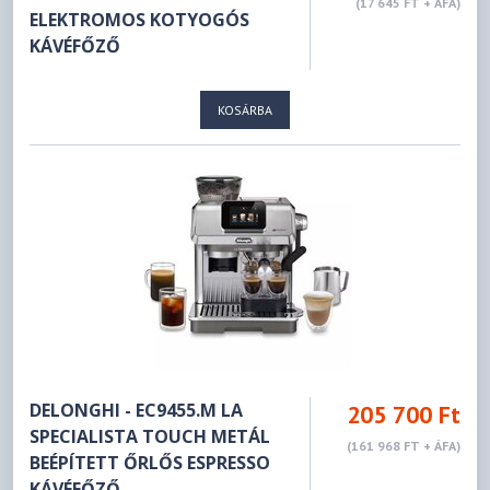
(17 645 FT + ÁFA)
ELEKTROMOS KOTYOGÓS
KÁVÉFŐZŐ
KOSÁRBA
DELONGHI - EC9455.M LA
205 700 Ft
SPECIALISTA TOUCH METÁL
(161 968 FT + ÁFA)
BEÉPÍTETT ŐRLŐS ESPRESSO
KÁVÉFŐZŐ