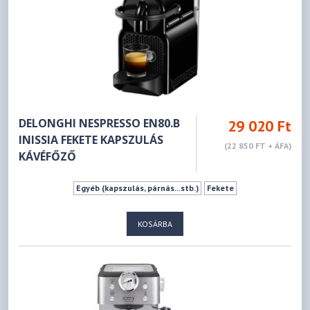
DELONGHI NESPRESSO EN80.B
29 020 Ft
INISSIA FEKETE KAPSZULÁS
(22 850 FT + ÁFA)
KÁVÉFŐZŐ
Egyéb (kapszulás, párnás...stb.)
Fekete
KOSÁRBA