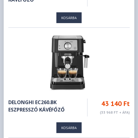
KOSÁRBA
DELONGHI EC260.BK
43 140 Ft
ESZPRESSZÓ KÁVÉFŐZŐ
(33 968 FT + ÁFA)
KOSÁRBA