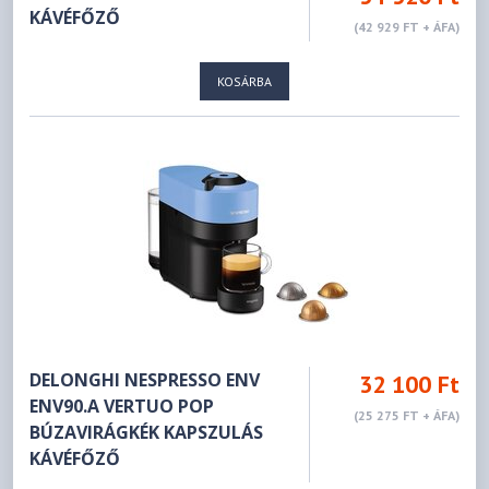
KÁVÉFŐZŐ
(42 929 FT + ÁFA)
KOSÁRBA
DELONGHI NESPRESSO ENV
32 100 Ft
ENV90.A VERTUO POP
(25 275 FT + ÁFA)
BÚZAVIRÁGKÉK KAPSZULÁS
KÁVÉFŐZŐ