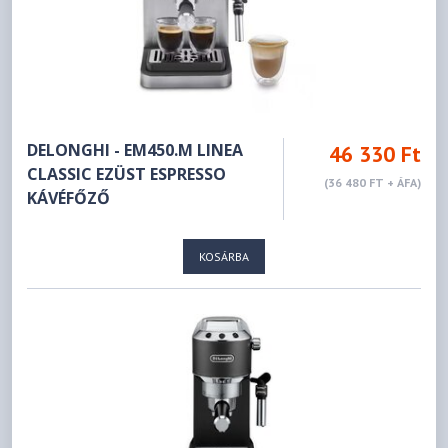
DELONGHI - EM450.M LINEA
46 330 Ft
CLASSIC EZÜST ESPRESSO
(36 480 FT + ÁFA)
KÁVÉFŐZŐ
KOSÁRBA