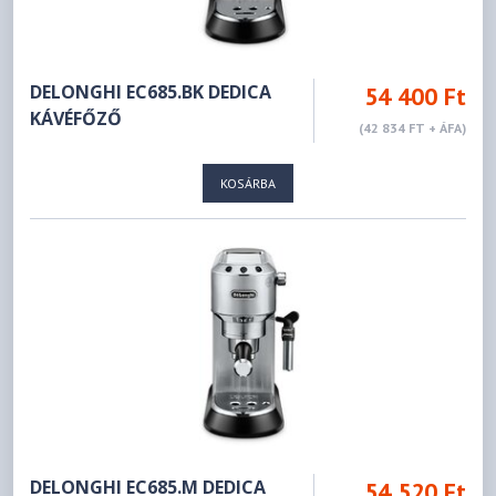
DELONGHI EC685.BK DEDICA
54 400 Ft
KÁVÉFŐZŐ
(42 834 FT + ÁFA)
KOSÁRBA
DELONGHI EC685.M DEDICA
54 520 Ft