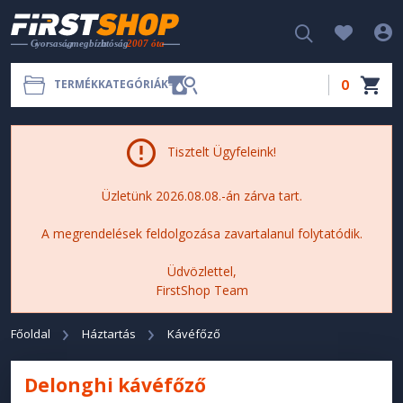
0
TERMÉKKATEGÓRIÁK
Tisztelt Ügyfeleink!
Üzletünk 2026.08.08.-án zárva tart.
A megrendelések feldolgozása zavartalanul folytatódik.
Üdvözlettel,
FirstShop Team
Főoldal
Háztartás
Kávéfőző
Delonghi kávéfőző