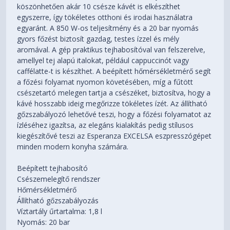
köszönhetően akár 10 csésze kávét is elkészíthet
egyszerre, így tökéletes otthoni és irodai használatra
egyaránt. A 850 W-os teljesítmény és a 20 bar nyomás
gyors főzést biztosít gazdag, testes ízzel és mély
aromával. A gép praktikus tejhabosítóval van felszerelve,
amellyel tej alapú italokat, például cappuccinót vagy
caffélatte-t is készíthet. A beépített hőmérsékletmérő segít
a főzési folyamat nyomon követésében, míg a fűtött
csészetartó melegen tartja a csészéket, biztosítva, hogy a
kávé hosszabb ideig megőrizze tökéletes ízét. Az állítható
gőzszabályozó lehetővé teszi, hogy a főzési folyamatot az
ízléséhez igazítsa, az elegáns kialakítás pedig stílusos
kiegészítővé teszi az Esperanza EXCELSA eszpresszógépet
minden modern konyha számára.
Beépített tejhabosító
Csészemelegítő rendszer
Hőmérsékletmérő
Állítható gőzszabályozás
Víztartály űrtartalma: 1,8 l
Nyomás: 20 bar