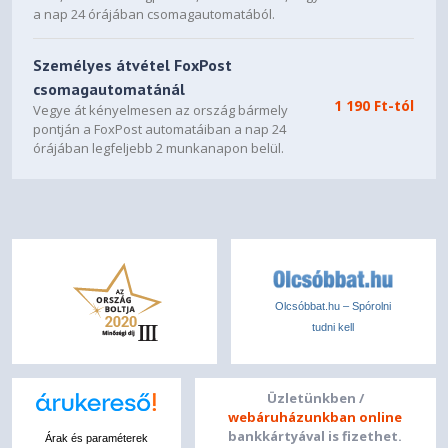
a nap 24 órájában csomagautomatából.
Személyes átvétel FoxPost
csomagautomatánál
1 190 Ft-tól
Vegye át kényelmesen az ország bármely
pontján a FoxPost automatáiban a nap 24
órájában legfeljebb 2 munkanapon belül.
Olcsóbbat.hu – Spórolni
tudni kell
Üzletünkben /
webáruházunkban online
bankkártyával is fizethet.
Árak és paraméterek