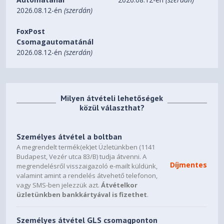
2026.08.12-én
(szerdán)
FoxPost
Csomagautomatánál
2026.08.12-én
(szerdán)
Milyen átvételi lehetőségek
közül választhat?
Személyes átvétel a boltban
A megrendelt termék(ek)et Üzletünkben (1141
Budapest, Vezér utca 83/B) tudja átvenni. A
Díjmentes
megrendelésről visszaigazoló e-mailt küldünk,
valamint amint a rendelés átvehető telefonon,
vagy SMS-ben jelezzük azt.
Átvételkor
üzletünkben bankkártyával is fizethet
.
Személyes átvétel GLS csomagponton