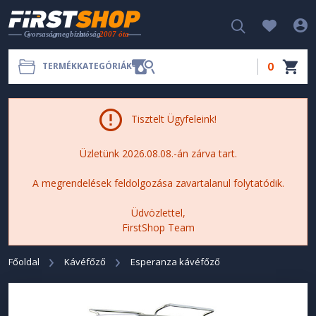
0
TERMÉKKATEGÓRIÁK
Tisztelt Ügyfeleink!
Üzletünk 2026.08.08.-án zárva tart.
A megrendelések feldolgozása zavartalanul folytatódik.
Üdvözlettel,
FirstShop Team
Főoldal
Kávéfőző
Esperanza kávéfőző