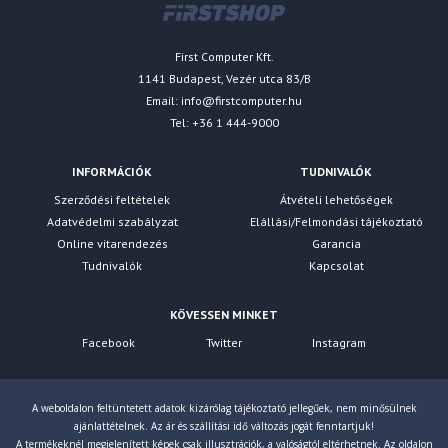
First Computer Kft.
1141 Budapest, Vezér utca 83/B
Email:
info@firstcomputer.hu
Tel: +36 1 444-9000
INFORMÁCIÓK
TUDNIVALÓK
Szerződési feltételek
Átvételi lehetőségek
Adatvédelmi szabályzat
Elállási/Felmondási tájékoztató
Online vitarendezés
Garancia
Tudnivalók
Kapcsolat
KÖVESSEN MINKET
Facebook
Twitter
Instagram
A weboldalon feltüntetett adatok kizárólag tájékoztató jellegűek, nem minősülnek
ajánlattételnek. Az ár és szállítási idő változás jogát fenntartjuk!
A termékeknél megjelenített képek csak illusztrációk, a valóságtól eltérhetnek. Az oldalon