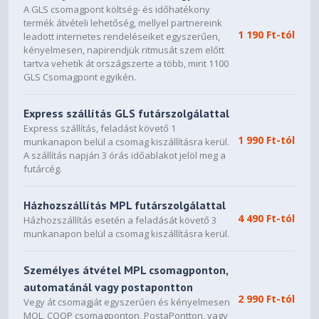
A GLS csomagpont költség- és időhatékony
termék átvételi lehetőség, mellyel partnereink
1 190 Ft-tól
leadott internetes rendeléseiket egyszerűen,
kényelmesen, napirendjük ritmusát szem előtt
tartva vehetik át országszerte a több, mint 1100
GLS Csomagpont egyikén.
Express szállítás GLS futárszolgálattal
Express szállítás, feladást követő 1
1 990 Ft-tól
munkanapon belül a csomag kiszállításra kerül.
A szállítás napján 3 órás időablakot jelöl meg a
futárcég.
Házhozszállítás MPL futárszolgálattal
4 490 Ft-tól
Házhozszállítás esetén a feladását követő 3
munkanapon belül a csomag kiszállításra kerül.
Személyes átvétel MPL csomagponton,
automatánál vagy postapontton
2 990 Ft-tól
Vegy át csomagját egyszerűen és kényelmesen
MOL, COOP csomagponton, PostaPontton, vagy