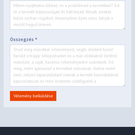
Összegzés *
Vélemény belküldése