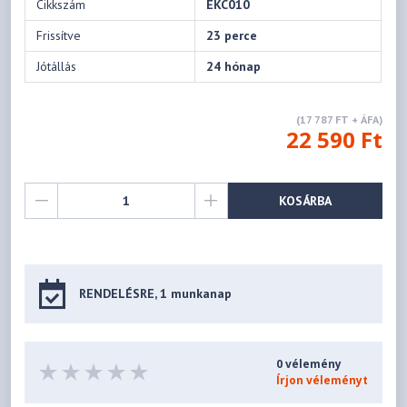
Cikkszám
EKC010
Frissítve
23 perce
Jótállás
24 hónap
(17 787 FT + ÁFA)
22 590 Ft
KOSÁRBA
RENDELÉSRE, 1 munkanap
0 vélemény
Írjon véleményt