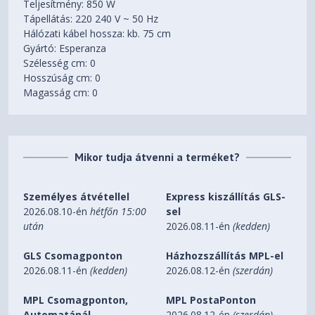
Teljesítmény: 850 W
Tápellátás: 220 240 V ~ 50 Hz
Hálózati kábel hossza: kb. 75 cm
Gyártó: Esperanza
Szélesség cm: 0
Hosszúság cm: 0
Magasság cm: 0
Mikor tudja átvenni a terméket?
Személyes átvétellel
Express kiszállítás GLS-
2026.08.10-én
hétfőn 15:00
sel
után
2026.08.11-én
(kedden)
GLS Csomagponton
Házhozszállítás MPL-el
2026.08.11-én
(kedden)
2026.08.12-én
(szerdán)
MPL Csomagponton,
MPL PostaPonton
Automatánál
2026.08.12-én
(szerdán)