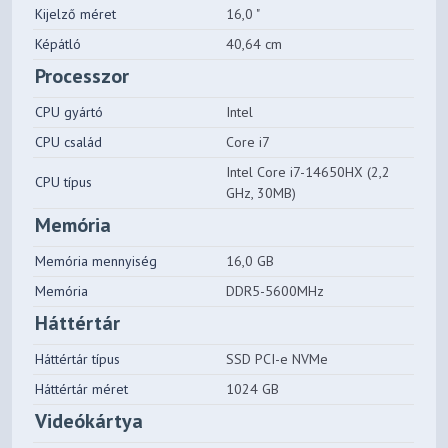
Kijelző méret
16,0 "
Képátló
40,64 cm
Processzor
CPU gyártó
Intel
CPU család
Core i7
Intel Core i7-14650HX (2,2
CPU típus
GHz, 30MB)
Memória
Memória mennyiség
16,0 GB
Memória
DDR5-5600MHz
Háttértár
Háttértár típus
SSD PCI-e NVMe
Háttértár méret
1024 GB
Videókártya