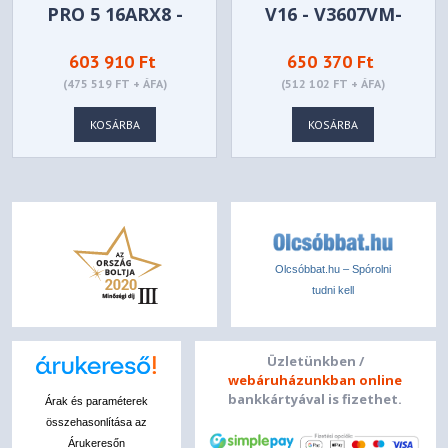
PRO 5 16ARX8 -
V16 - V3607VM-
82WM00DMHV
RP023W
603 910 Ft
650 370 Ft
(475 519 FT + ÁFA)
(512 102 FT + ÁFA)
KOSÁRBA
KOSÁRBA
Olcsóbbat.hu – Spórolni
tudni kell
Üzletünkben /
webáruházunkban online
bankkártyával is fizethet.
Árak és paraméterek
összehasonlítása az
Árukeresőn