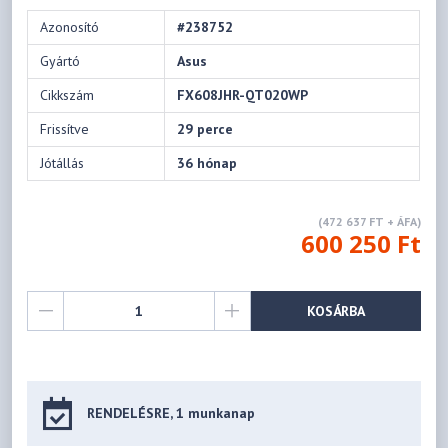
Azonosító
#238752
Gyártó
Asus
Cikkszám
FX608JHR-QT020WP
Frissítve
29 perce
Jótállás
36 hónap
(472 637 FT + ÁFA)
600 250 Ft
KOSÁRBA
RENDELÉSRE, 1 munkanap