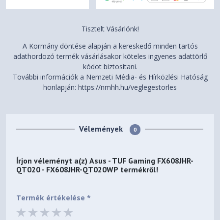
Tisztelt Vásárlónk!
A Kormány döntése alapján a kereskedő minden tartós
adathordozó termék vásárlásakor köteles ingyenes adattörlő
kódot biztosítani.
További információk a Nemzeti Média- és Hírközlési Hatóság
honlapján: https://nmhh.hu/veglegestorles
Vélemények
0
Írjon véleményt a(z)
Asus - TUF Gaming FX608JHR-
QT020 - FX608JHR-QT020WP
termékről!
Termék értékelése *