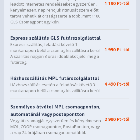
1 190 Ft-tól
leadott internetes rendeléseiket egyszerűen,
Billentyűzet
Magyar
kényelmesen, napirendjük ritmusát szem előtt
tartva vehetik át országszerte a több, mint 1100
Egyéb funkciók
GLS Csomagpont egyikén.
Billentyűzet világítás
Igen
Express szállítás GLS futárszolgálattal
Numerikus billentyűzet
Igen
Express szállítás, feladást követő 1
Fizikai jellemzők
1 990 Ft-tól
munkanapon belül a csomag kiszállításra kerül.
A szállítás napján 3 órás időablakot jelöl meg a
Alap szín
Szürke
futárcég.
Szélesség (max.)
354 mm
Házhozszállítás MPL futárszolgálattal
Magasság (max.)
27,3 mm
4 490 Ft-tól
Házhozszállítás esetén a feladását követő 3
Mélység (max.)
269 mm
munkanapon belül a csomag kiszállításra kerül.
Nettó súly
2,2 kg
Személyes átvétel MPL csomagponton,
Állapot
Új
automatánál vagy postapontton
2 990 Ft-tól
Vegy át csomagját egyszerűen és kényelmesen
MOL, COOP csomagponton, PostaPontton, vagy
a nap 24 órájában csomagautomatából.