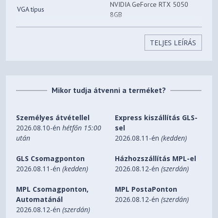
NVIDIA GeForce RTX 5050
VGA típus
8GB
Chipset gyártó
NVIDIA
TELJES LEÍRÁS
Optikai meghajtó
Optikai meghajtó
nincs
Vezeték nélküli
kapcsolat
Mikor tudja átvenni a terméket?
WiFi
802.11 ax
Személyes átvétellel
Express kiszállítás GLS-
Bluetooth
5.3
2026.08.10-én
hétfőn 15:00
sel
Operációs rendszer
után
2026.08.11-én
(kedden)
Operációs rendszer
Windows 11 Pro 64-bit
GLS Csomagponton
Házhozszállítás MPL-el
Csatlakozók
2026.08.11-én
(kedden)
2026.08.12-én
(szerdán)
USB-C 3.2 Gen2
1 db
MPL Csomagponton,
MPL PostaPonton
Automatánál
2026.08.12-én
(szerdán)
USB 3.2 Gen2
3 db
2026.08.12-én
(szerdán)
HDMI ki
1 db