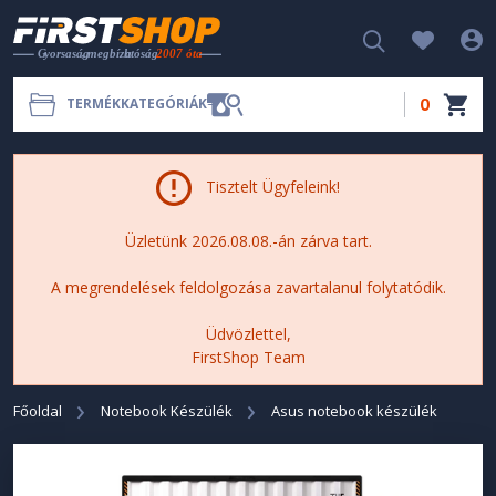
0
TERMÉKKATEGÓRIÁK
Tisztelt Ügyfeleink!
Üzletünk 2026.08.08.-án zárva tart.
A megrendelések feldolgozása zavartalanul folytatódik.
Üdvözlettel,
FirstShop Team
Főoldal
Notebook Készülék
Asus notebook készülék