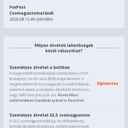
FoxPost
Thunderbolt 4
1 db
Csomagautomatánál
Jack 3,5mm
Igen
2026.08.12-én
(szerdán)
Hálózati csatlakozás
RJ45
Akkumulátor
Technológia
Li-ion
Milyen átvételi lehetőségek
közül választhat?
Tárolt energia
90 wattóra
Cellák száma
4
Személyes átvétel a boltban
Töltő teljesítmény
280 watt
A megrendelt termék(ek)et Üzletünkben (1141
Alapadatok
Budapest, Vezér utca 83/B) tudja átvenni. A
Díjmentes
megrendelésről visszaigazoló e-mailt küldünk,
valamint amint a rendelés átvehető telefonon,
Gamer
Igen
vagy SMS-ben jelezzük azt.
Átvételkor
Audió
üzletünkben bankkártyával is fizethet
.
Hangszóró
Sztereó
Személyes átvétel GLS csomagponton
Mikrofon
Igen
A GLS csomagpont költség- és időhatékony
Egyéb adatok
termék átvételi lehetőség, mellyel partnereink