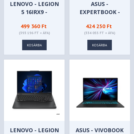
LENOVO - LEGION
ASUS -
5 16IRX9 -
EXPERTBOOK -
83DG00FNHV
B3604CMA-Q91226
499 360 Ft
424 250 Ft
(393 196 FT + ÁFA)
(334 055 FT + ÁFA)
KOSÁRBA
KOSÁRBA
LENOVO - LEGION
ASUS - VIVOBOOK