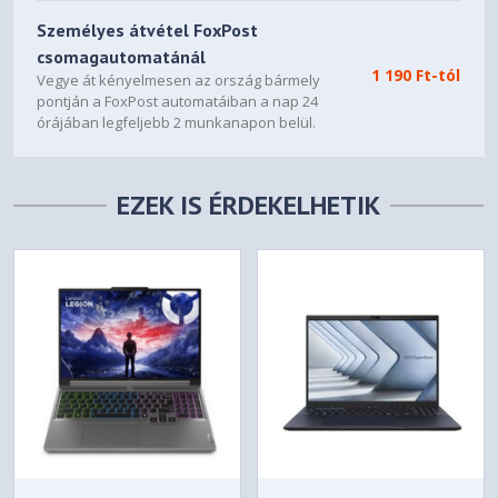
Személyes átvétel FoxPost
csomagautomatánál
1 190 Ft-tól
Vegye át kényelmesen az ország bármely
pontján a FoxPost automatáiban a nap 24
órájában legfeljebb 2 munkanapon belül.
EZEK IS ÉRDEKELHETIK