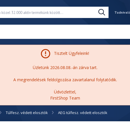
Tudnival
Tisztelt Ügyfeleink!
Üzletünk 2026.08.08.-án zárva tart.
A megrendelések feldolgozása zavartalanul folytatódik.
Üdvözlettel,
FirstShop Team
Túlfesz. védett elosztók
AEG túlfesz. védett elosztók