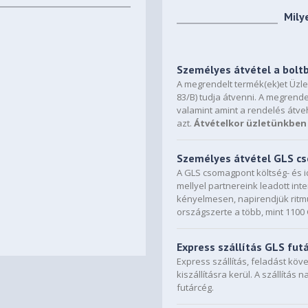
Mily
Személyes átvétel a bolt
A megrendelt termék(ek)et Üzl
83/B) tudja átvenni. A megrende
valamint amint a rendelés átve
azt.
Átvételkor üzletünkben 
Személyes átvétel GLS 
A GLS csomagpont költség- és i
mellyel partnereink leadott in
kényelmesen, napirendjük ritmu
országszerte a több, mint 110
Express szállítás GLS fut
Express szállítás, feladást kö
kiszállításra kerül. A szállítás 
futárcég.