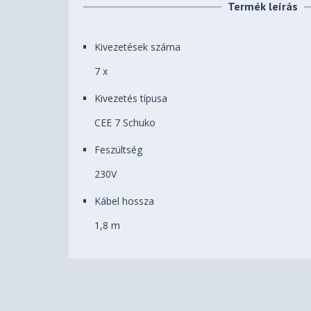
Termék leírás
Kivezetések száma
7 x
Kivezetés típusa
CEE 7 Schuko
Feszültség
230V
Kábel hossza
1,8 m