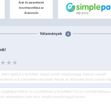
Árak és paraméterek
összehasonlítása az
Árukeresőn
Vélemények
0
ől!