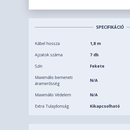
SPECIFIKÁCIÓ
Kábel hossza
1,8 m
Ajzatok száma
7 db
Szín
Fekete
Maximális bemeneti
N/A
áramerősség
Maximális Védelem
N/A
Extra Tulajdonság
Kikapcsolható