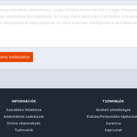
mény belküldése
INFORMÁCIÓK
TUDNIVALÓK
Szerződési feltételek
Átvételi lehetőségek
Adatvédelmi szabályzat
Elállási/Felmondási tájékozta
Online vitarendezés
Garancia
Tudnivalók
Kapcsolat