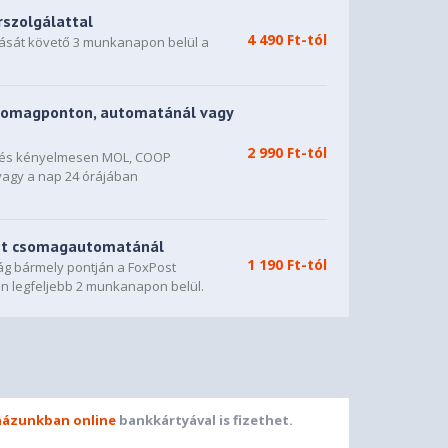
rszolgálattal
4 490 Ft-tól
dását követő 3 munkanapon belül a
somagponton, automatánál vagy
2 990 Ft-tól
n és kényelmesen MOL, COOP
vagy a nap 24 órájában
st csomagautomatánál
1 190 Ft-tól
g bármely pontján a FoxPost
n legfeljebb 2 munkanapon belül.
ázunkban online
bankkártyával is fizethet.