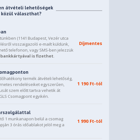
en átvételi lehetőségek
közül választhat?
ban
etünkben (1141 Budapest, Vezér utca
Díjmentes
lésről visszaigazoló e-mailt küldünk,
hető telefonon, vagy SMS-ben jelezzük
bankkártyával is fizethet
.
csomagponton
dőhatékony termék átvételi lehetőség,
1 190 Ft-tól
ternetes rendeléseiket egyszerűen,
sát szem előtt tartva vehetik át
0 GLS Csomagpont egyikén.
árszolgálattal
vető 1 munkanapon belül a csomag
1 990 Ft-tól
napján 3 órás időablakot jelöl meg a