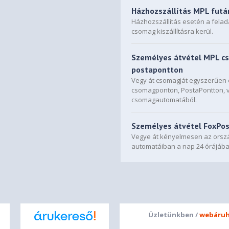
Házhozszállítás MPL futá
Házhozszállítás esetén a fela
csomag kiszállításra kerül.
Személyes átvétel MPL c
postapontton
Vegy át csomagját egyszerűe
csomagponton, PostaPontton, 
csomagautomatából.
Személyes átvétel FoxPo
Vegye át kényelmesen az orszá
automatáiban a nap 24 órájába
Üzletünkben /
webáruh