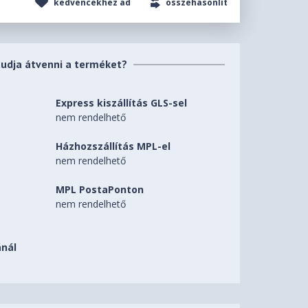
kedvencekhez ad
összehasonlít
tudja átvenni a terméket?
Express kiszállítás GLS-sel
nem rendelhető
Házhozszállítás MPL-el
nem rendelhető
MPL PostaPonton
nem rendelhető
nál