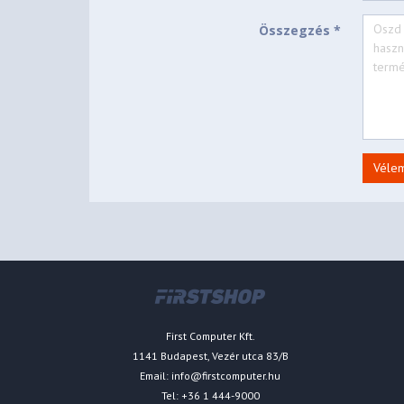
Összegzés *
Véle
First Computer Kft.
1141 Budapest, Vezér utca 83/B
Email:
info@firstcomputer.hu
Tel: +36 1 444-9000