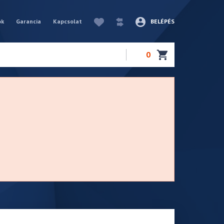
ók
Garancia
Kapcsolat
BELÉPÉS
0