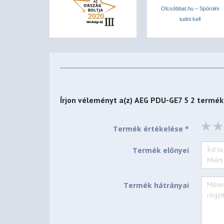
Olcsóbbat.hu – Spórolni
tudni kell
Írjon véleményt a(z)
AEG PDU-GE7 5 2
termékr
Termék értékelése *
Termék előnyei
Termék hátrányai