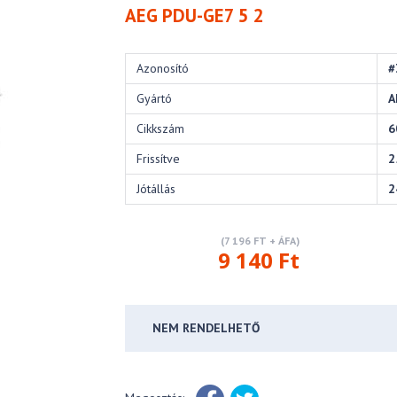
AEG PDU-GE7 5 2
Azonosító
#
Gyártó
A
Cikkszám
6
Frissítve
2
Jótállás
2
(7 196 FT + ÁFA)
9 140 Ft
NEM RENDELHETŐ