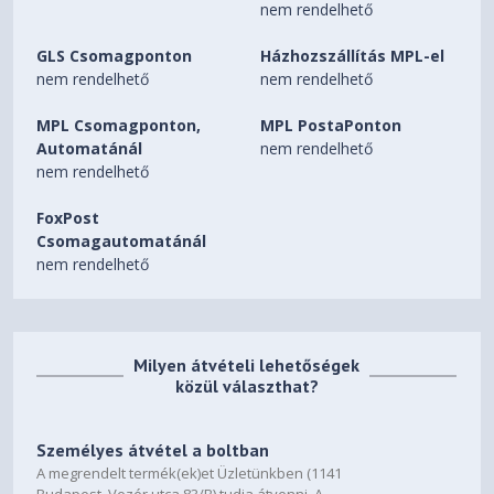
nem rendelhető
Recommended Power Supply
GLS Csomagponton
Házhozszállítás MPL-el
600W
nem rendelhető
nem rendelhető
Power Consumption
MPL Csomagponton,
MPL PostaPonton
Automatánál
nem rendelhető
180W
nem rendelhető
Power Input
FoxPost
1 x 8-pin power input
Csomagautomatánál
nem rendelhető
DirectX
Microsoft DirectX® 12 Ultimate
OpenGL
Milyen átvételi lehetőségek
közül választhat?
4.6
Cooling
Személyes átvétel a boltban
A megrendelt termék(ek)et Üzletünkben (1141
IceStorm 2.0