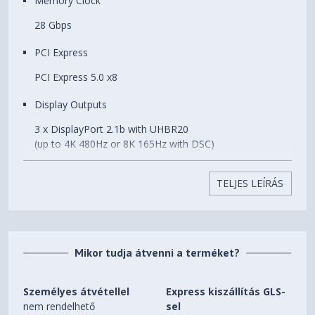
Memory Clock
28 Gbps
PCI Express
PCI Express 5.0 x8
Display Outputs
3 x DisplayPort 2.1b with UHBR20
(up to 4K 480Hz or 8K 165Hz with DSC)
1 x HDMI® Connector
(Supports 4K 480Hz HDR or 8K 120Hz HDR with DSC,
TELJES LEÍRÁS
and Gaming VRR as specified in the HDMI 2.1b
Specification)
HDCP Support
Mikor tudja átvenni a terméket?
2.3
Multi Display Capability
Személyes átvétellel
Express kiszállítás GLS-
nem rendelhető
sel
Quad Display