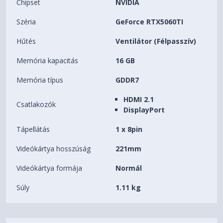
Chipset
NVIDIA
Széria
GeForce RTX5060TI
Hűtés
Ventilátor (Félpasszív)
Memória kapacitás
16 GB
Memória típus
GDDR7
HDMI 2.1
Csatlakozók
DisplayPort
Tápellátás
1 x 8pin
Videókártya hosszúság
221mm
Videókártya formája
Normál
Súly
1.11 kg