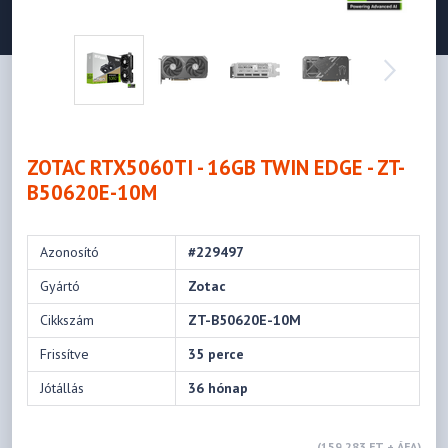
ZOTAC RTX5060TI - 16GB TWIN EDGE - ZT-
B50620E-10M
Azonosító
#229497
Gyártó
Zotac
Cikkszám
ZT-B50620E-10M
Frissítve
35 perce
Jótállás
36 hónap
(159 283 FT + ÁFA)