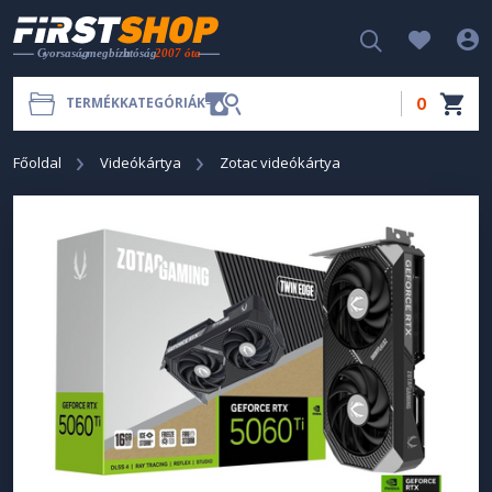
0
TERMÉKKATEGÓRIÁK
Főoldal
Videókártya
Zotac videókártya