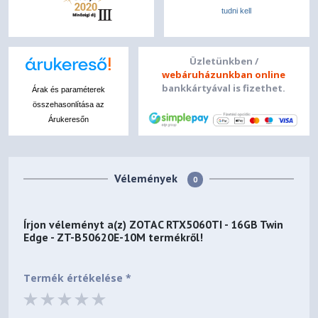
tudni kell
Üzletünkben /
webáruházunkban online
bankkártyával is fizethet.
Árak és paraméterek
összehasonlítása az
Árukeresőn
Vélemények
0
Írjon véleményt a(z)
ZOTAC RTX5060TI - 16GB Twin
Edge - ZT-B50620E-10M
termékről!
Termék értékelése *