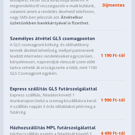
Budapest, Vezér utca 83/B) tudja átvenni. A
Díjmentes
megrendelésről visszaigazoló e-mailt küldünk,
Slot Size
valamint amint a rendelés átvehető telefonon,
vagy SMS-ben jelezzük azt.
Átvételkor
2
üzletünkben bankkártyával is fizethet
.
SLI
Személyes átvétel GLS csomagponton
No
A GLS csomagpont költség- és időhatékony
termék átvételi lehetőség, mellyel partnereink
Supported OS
1 190 Ft-tól
leadott internetes rendeléseiket egyszerűen,
kényelmesen, napirendjük ritmusát szem előtt
Windows 11 / Windows 10 64-bit (v1809 November
tartva vehetik át országszerte a több, mint 1100
2018 or later)
GLS Csomagpont egyikén.
Card Length
Express szállítás GLS futárszolgálattal
220.5mm x 120.25mm x 41.6mm / 8.7" x 4.7" x 1.6"
Express szállítás, feladást követő 1
1 990 Ft-tól
munkanapon belül a csomag kiszállításra kerül.
Accessories
A szállítás napján 3 órás időablakot jelöl meg a
futárcég.
User Manual
Házhozszállítás MPL futárszolgálattal
4 490 Ft-tól
Házhozszállítás esetén a feladását követő 3