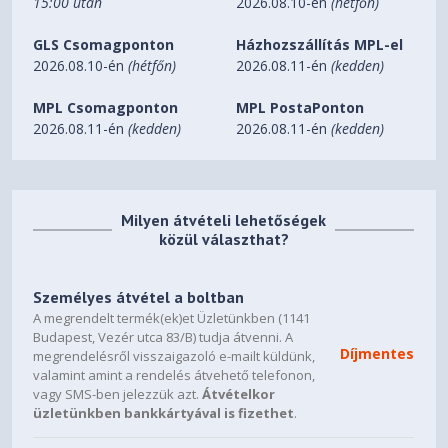
15:00 után
2026.08.10-én
(hétfőn)
Radiator Support
Top : 120mm / 240mm
Rear : 120mm
GLS Csomagponton
Házhozszállítás MPL-el
2026.08.10-én
(hétfőn)
2026.08.11-én
(kedden)
1 x Headphones, 1 x MIC, 1 x
I/O Ports
USB 2.0, 2 x USB 3.0, Reset
MPL Csomagponton
MPL PostaPonton
Button, Power Button
2026.08.11-én
(kedden)
2026.08.11-én
(kedden)
Milyen átvételi lehetőségek
közül választhat?
Személyes átvétel a boltban
A megrendelt termék(ek)et Üzletünkben (1141
Budapest, Vezér utca 83/B) tudja átvenni. A
Díjmentes
megrendelésről visszaigazoló e-mailt küldünk,
valamint amint a rendelés átvehető telefonon,
vagy SMS-ben jelezzük azt.
Átvételkor
üzletünkben bankkártyával is fizethet
.