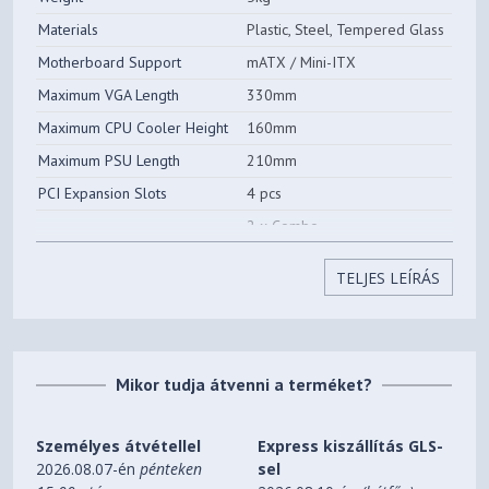
Videokártya maximális
330 mm
Materials
Plastic, Steel, Tempered Glass
hossza
Motherboard Support
mATX / Mini-ITX
Maximum VGA Length
330mm
Maximum CPU Cooler Height
160mm
Maximum PSU Length
210mm
PCI Expansion Slots
4 pcs
2 x Combo
Drive Bays
(3.5" or 2.5", 1 x Toolless), 3 x
SSD (2.5"))
TELJES LEÍRÁS
Front : 3 x 120mm / 2 x
140mm
Fan Support
Top : 2 x 120mm / 2 x 140mm
Rear : 1 x 120mm
Mikor tudja átvenni a terméket?
Front : 2 x 120mm (Black)
Fan(s) Included
Rear : 1 x 120mm (Black)
Személyes átvétellel
Express kiszállítás GLS-
Front : 120mm/ 240mm/
2026.08.07-én
pénteken
sel
280mm