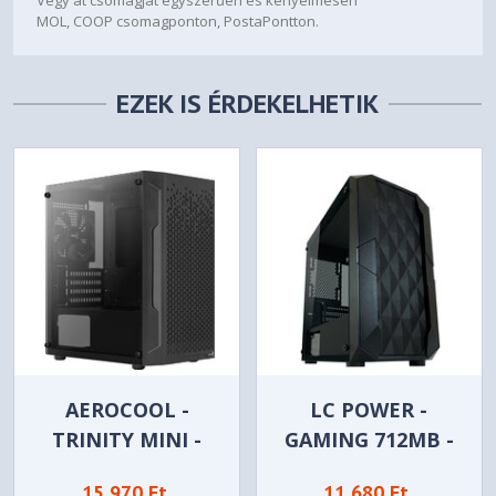
MOL, COOP csomagponton, PostaPontton.
EZEK IS ÉRDEKELHETIK
AEROCOOL -
LC POWER -
TRINITY MINI -
GAMING 712MB -
ACCS-PV32013.11
POLYNOM_X - LC-
15 970 Ft
11 680 Ft