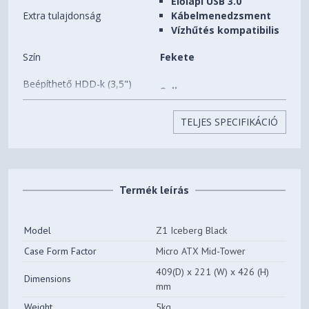
Előlapi USB 3.0
Extra tulajdonság
Kábelmenedzsment
Vízhűtés kompatibilis
Szín
Fekete
Beépíthető HDD-k (3,5")
2 db
száma
TELJES SPECIFIKÁCIÓ
Beépíthető SSD-k (2,5")
5 db
száma
Előlapi (5,25") bővítőhelyek
0 db
száma
Termék leírás
Beépített ventilátorok
3 db
Model
Z1 Iceberg Black
Beépíthető
6 db
ventilátorok(12CM) száma
Case Form Factor
Micro ATX Mid-Tower
409(D) x 221 (W) x 426 (H)
Processzorhűtő maximális
Dimensions
160 mm
mm
magassága
Weight
5kg