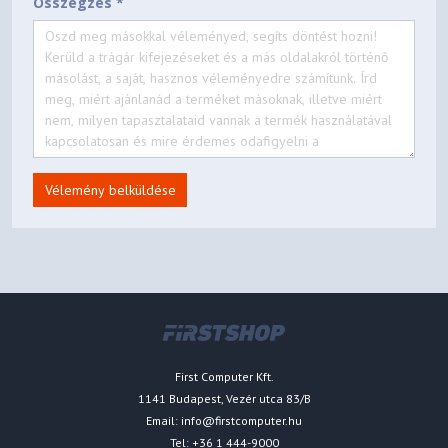
Összegzés *
Vélemény belküldése
First Computer Kft.
1141 Budapest, Vezér utca 83/B
Email:
info@firstcomputer.hu
Tel: +36 1 444-9000