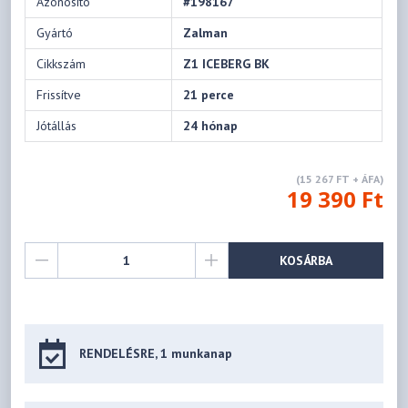
Azonosító
#198167
Gyártó
Zalman
Cikkszám
Z1 ICEBERG BK
Frissítve
21 perce
Jótállás
24 hónap
(15 267 FT + ÁFA)
19 390 Ft
KOSÁRBA
RENDELÉSRE, 1 munkanap