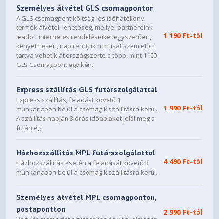
Személyes átvétel GLS csomagponton
A GLS csomagpont költség- és időhatékony
termék átvételi lehetőség, mellyel partnereink
1 190 Ft-tól
leadott internetes rendeléseiket egyszerűen,
kényelmesen, napirendjük ritmusát szem előtt
tartva vehetik át országszerte a több, mint 1100
GLS Csomagpont egyikén.
Express szállítás GLS futárszolgálattal
Express szállítás, feladást követő 1
1 990 Ft-tól
munkanapon belül a csomag kiszállításra kerül.
A szállítás napján 3 órás időablakot jelöl meg a
futárcég.
Házhozszállítás MPL futárszolgálattal
4 490 Ft-tól
Házhozszállítás esetén a feladását követő 3
munkanapon belül a csomag kiszállításra kerül.
Személyes átvétel MPL csomagponton,
postapontton
2 990 Ft-tól
Vegy át csomagját egyszerűen és kényelmesen