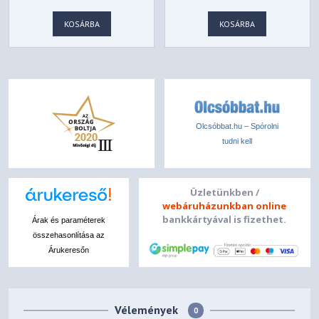
KOSÁRBA
KOSÁRBA
Olcsóbbat.hu – Spórolni
tudni kell
Üzletünkben /
webáruházunkban online
bankkártyával is fizethet.
Árak és paraméterek
összehasonlítása az
Árukeresőn
Vélemények
0