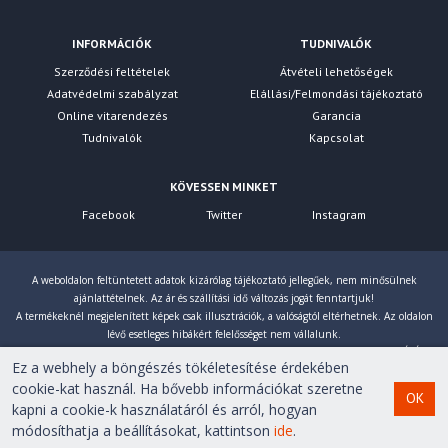
INFORMÁCIÓK
TUDNIVALÓK
Szerződési feltételek
Átvételi lehetőségek
Adatvédelmi szabályzat
Elállási/Felmondási tájékoztató
Online vitarendezés
Garancia
Tudnivalók
Kapcsolat
KÖVESSEN MINKET
Facebook
Twitter
Instagram
A weboldalon feltüntetett adatok kizárólag tájékoztató jellegűek, nem minősülnek
ajánlattételnek. Az ár és szállítási idő változás jogát fenntartjuk!
A termékeknél megjelenített képek csak illusztrációk, a valóságtól eltérhetnek. Az oldalon
lévő esetleges hibákért felelősséget nem vállalunk.
Eltérés esetén a gyártó által megadott paraméterek érvényesek! Bruttó árainkat 27% ÁFÁ-val
Ez a webhely a böngészés tökéletesítése érdekében
számoljuk!
cookie-kat használ. Ha bővebb információkat szeretne
OK
kapni a cookie-k használatáról és arról, hogyan
Copyright © 2007-2026 First Computer Kft. Minden jog
módosíthatja a beállításokat, kattintson
ide
.
fenntartva!