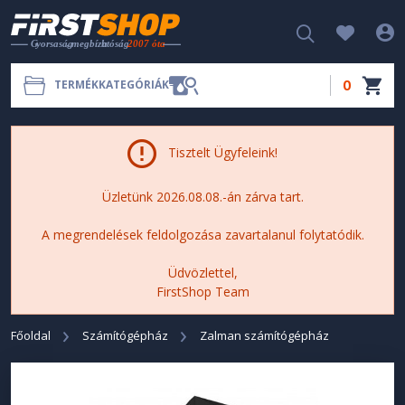
0
TERMÉKKATEGÓRIÁK
Tisztelt Ügyfeleink!
Üzletünk 2026.08.08.-án zárva tart.
A megrendelések feldolgozása zavartalanul folytatódik.
Üdvözlettel,
FirstShop Team
Főoldal
Számítógépház
Zalman számítógépház