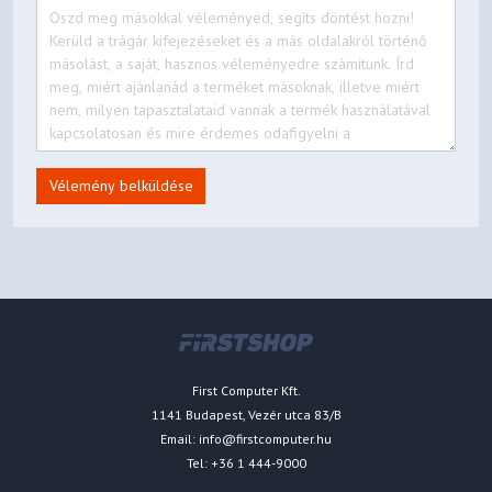
Vélemény belküldése
First Computer Kft.
1141 Budapest, Vezér utca 83/B
Email:
info@firstcomputer.hu
Tel: +36 1 444-9000