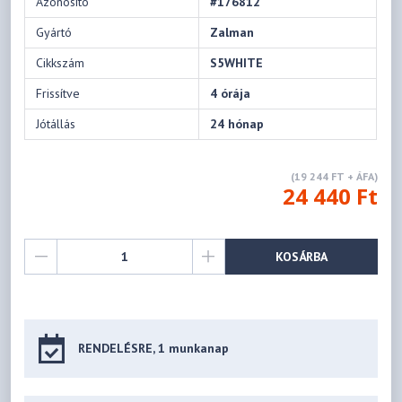
Azonosító
#176812
Gyártó
Zalman
Cikkszám
S5WHITE
Frissítve
4 órája
Jótállás
24 hónap
(19 244 FT + ÁFA)
24 440 Ft
KOSÁRBA
RENDELÉSRE, 1 munkanap