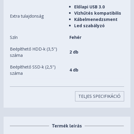
Előlapi USB 3.0
Vízhűtés kompatibilis
Extra tulajdonság
Kábelmenedzsment
Led szabályzó
Szín
Fehér
Beépíthető HDD-k (3,5")
2 db
száma
Beépíthető SSD-k (2,5")
4 db
száma
Előlapi (5,25") bővítőhelyek
0 db
száma
TELJES SPECIFIKÁCIÓ
Beépített ventilátorok
2 db
Beépíthető
8 db
ventilátorok(12CM) száma
Termék leírás
Processzorhűtő maximális