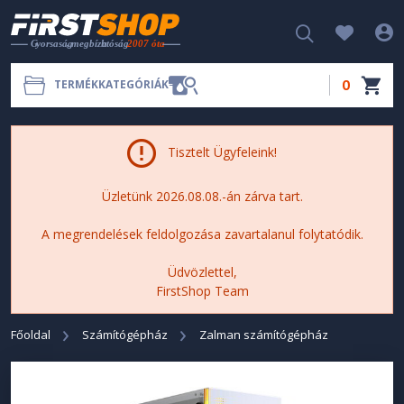
0
TERMÉKKATEGÓRIÁK
Tisztelt Ügyfeleink!
Üzletünk 2026.08.08.-án zárva tart.
A megrendelések feldolgozása zavartalanul folytatódik.
Üdvözlettel,
FirstShop Team
Főoldal
Számítógépház
Zalman számítógépház