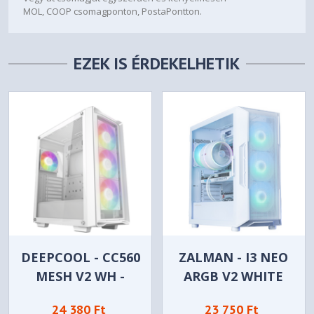
MOL, COOP csomagponton, PostaPontton.
EZEK IS ÉRDEKELHETIK
DEEPCOOL - CC560
ZALMAN - I3 NEO
MESH V2 WH -
ARGB V2 WHITE
FEHÉR
SZÁMÍTÓGÉPHÁZ -
24 380 Ft
23 750 Ft