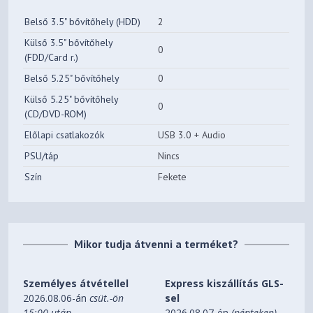
163 mm
magassága
Belső 3.5" bővítőhely (HDD)
2
Videokártya maximális
Külső 3.5" bővítőhely
340 mm
0
hossza
(FDD/Card r.)
Belső 5.25" bővítőhely
0
Súly
3.9 kg
Külső 5.25" bővítőhely
0
(CD/DVD-ROM)
Előlapi csatlakozók
USB 3.0 + Audio
PSU/táp
Nincs
Szín
Fekete
Mikor tudja átvenni a terméket?
Személyes átvétellel
Express kiszállítás GLS-
2026.08.06-án
csüt.-ön
sel
15:00 után
2026.08.07-én
(pénteken)