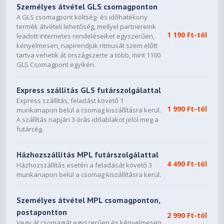
Személyes átvétel GLS csomagponton
A GLS csomagpont költség- és időhatékony
termék átvételi lehetőség, mellyel partnereink
1 190 Ft-tól
leadott internetes rendeléseiket egyszerűen,
kényelmesen, napirendjük ritmusát szem előtt
tartva vehetik át országszerte a több, mint 1100
GLS Csomagpont egyikén.
Express szállítás GLS futárszolgálattal
Express szállítás, feladást követő 1
1 990 Ft-tól
munkanapon belül a csomag kiszállításra kerül.
A szállítás napján 3 órás időablakot jelöl meg a
futárcég.
Házhozszállítás MPL futárszolgálattal
4 490 Ft-tól
Házhozszállítás esetén a feladását követő 3
munkanapon belül a csomag kiszállításra kerül.
Személyes átvétel MPL csomagponton,
postapontton
2 990 Ft-tól
Vegy át csomagját egyszerűen és kényelmesen