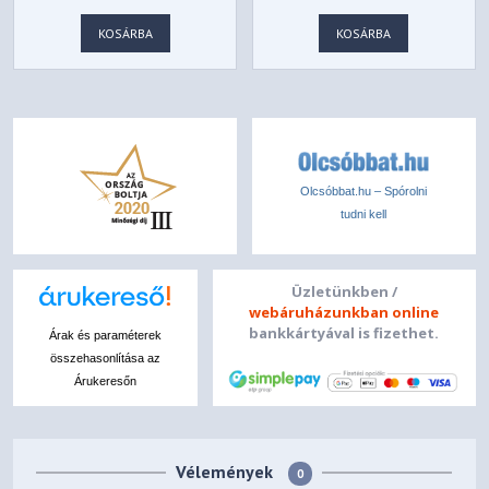
9011256-WW
KOSÁRBA
KOSÁRBA
Olcsóbbat.hu – Spórolni
tudni kell
Üzletünkben /
webáruházunkban online
bankkártyával is fizethet.
Árak és paraméterek
összehasonlítása az
Árukeresőn
Vélemények
0