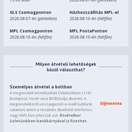
GLS Csomagponton
Házhozszállítás MPL-el
2026.08.07-én
(pénteken)
2026.08.10-én
(hétfőn)
MPL Csomagponton
MPL PostaPonton
2026.08.10-én
(hétfőn)
2026.08.10-én
(hétfőn)
Milyen átvételi lehetőségek
közül választhat?
Személyes átvétel a boltban
A megrendelt termék(ek)et Üzletünkben (1141
Budapest, Vezér utca 83/B) tudja átvenni. A
Díjmentes
megrendelésről visszaigazoló e-mailt küldünk,
valamint amint a rendelés átvehető telefonon,
vagy SMS-ben jelezzük azt.
Átvételkor
üzletünkben bankkártyával is fizethet
.