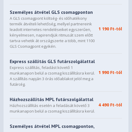
Személyes átvétel GLS csomagponton
A GLS csomagpont költség- és időhatékony
termék átvételi lehetőség, mellyel partnereink
1 190 Ft-tól
leadott internetes rendeléseiket egyszerűen,
kényelmesen, napirendjük ritmusát szem előtt
tartva vehetik át országszerte a több, mint 1100
GLS Csomagpont egyikén.
Express szállítás GLS futárszolgálattal
Express szállítás, feladást követő 1
1 990 Ft-tól
munkanapon belül a csomag kiszállításra kerül.
A szállítás napján 3 órás időablakot jelöl meg a
futárcég.
Házhozszállítás MPL futárszolgálattal
4 490 Ft-tól
Házhozszállítás esetén a feladását követő 3
munkanapon belül a csomag kiszállításra kerül.
Személyes átvétel MPL csomagponton,