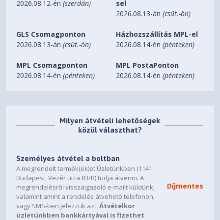
Max. CPU Cooler Height
160mm
2026.08.12-én
(szerdán)
sel
2026.08.13-án
(csüt.-ön)
2 x Combo (3.5" or 2.5",
Drive Bays
1xToolless),
GLS Csomagponton
Házhozszállítás MPL-el
1 x SSD (2.5“)
2026.08.13-án
(csüt.-ön)
2026.08.14-én
(pénteken)
PCI Expansion Slots
7
MPL Csomagponton
MPL PostaPonton
Power, Power LED, Reset, HD
2026.08.14-én
(pénteken)
2026.08.14-én
(pénteken)
I/O Ports
Audio,
1 x USB Type-C, 1 x USB 3.0
Milyen átvételi lehetőségek
közül választhat?
Személyes átvétel a boltban
A megrendelt termék(ek)et Üzletünkben (1141
Budapest, Vezér utca 83/B) tudja átvenni. A
Díjmentes
megrendelésről visszaigazoló e-mailt küldünk,
valamint amint a rendelés átvehető telefonon,
vagy SMS-ben jelezzük azt.
Átvételkor
üzletünkben bankkártyával is fizethet
.