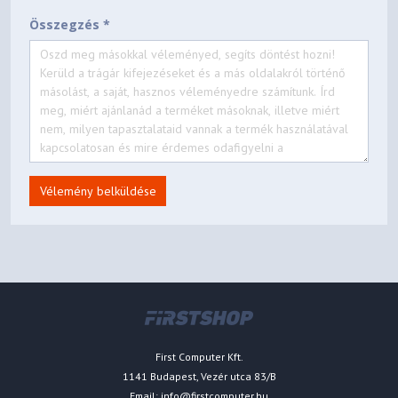
Összegzés *
Vélemény belküldése
First Computer Kft.
1141 Budapest, Vezér utca 83/B
Email:
info@firstcomputer.hu