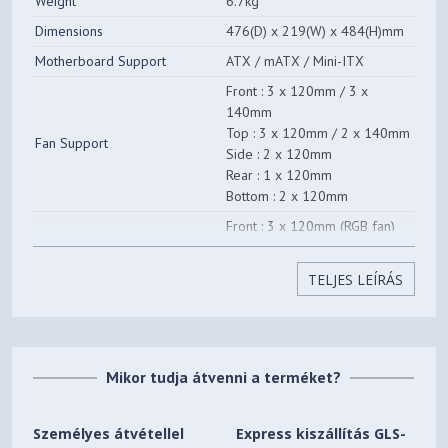
Weight
6.7kg
Videokártya maximális
400 mm
Dimensions
476(D) x 219(W) x 484(H)mm
hossza
Motherboard Support
ATX / mATX / Mini-ITX
Súly
7.3 kg
Front : 3 x 120mm / 3 x
140mm
Top : 3 x 120mm / 2 x 140mm
Fan Support
Side : 2 x 120mm
Rear : 1 x 120mm
Bottom : 2 x 120mm
Front : 3 x 120mm (RGB fan)
Fan(s) Included
Rear : 1 x 120mm (RGB fan)
Front : 120mm / 140mm /
TELJES LEÍRÁS
240mm / 280mm / 360mm
Radiator Support
Top : 120mm / 140mm /
240mm / 280mm / 360mm
Rear : 120mm
Mikor tudja átvenni a terméket?
Max. PSU Length
210mm
Max. VGA Length
400mm
Személyes átvétellel
Express kiszállítás GLS-