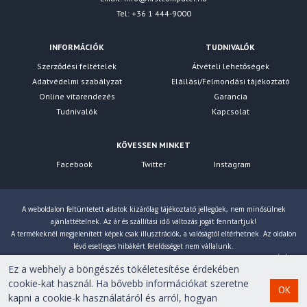
Tel: +36 1 444-9000
INFORMÁCIÓK
TUDNIVALÓK
Szerződési feltételek
Átvételi lehetőségek
Adatvédelmi szabályzat
Elállási/Felmondási tájékoztató
Online vitarendezés
Garancia
Tudnivalók
Kapcsolat
KÖVESSEN MINKET
Facebook
Twitter
Instagram
A weboldalon feltüntetett adatok kizárólag tájékoztató jellegűek, nem minősülnek
ajánlattételnek. Az ár és szállítási idő változás jogát fenntartjuk!
A termékeknél megjelenített képek csak illusztrációk, a valóságtól eltérhetnek. Az oldalon
lévő esetleges hibákért felelősséget nem vállalunk.
Eltérés esetén a gyártó által megadott paraméterek érvényesek! Bruttó árainkat 27% ÁFÁ-val
Ez a webhely a böngészés tökéletesítése érdekében
számoljuk!
cookie-kat használ. Ha bővebb információkat szeretne
OK
kapni a cookie-k használatáról és arról, hogyan
Copyright © 2007-2026 First Computer Kft. Minden jog