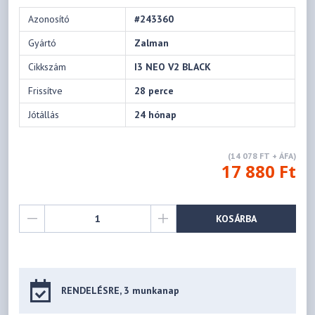
Azonosító
#243360
Gyártó
Zalman
Cikkszám
I3 NEO V2 BLACK
Frissítve
28 perce
Jótállás
24 hónap
(14 078 FT + ÁFA)
17 880 Ft
KOSÁRBA
RENDELÉSRE, 3 munkanap