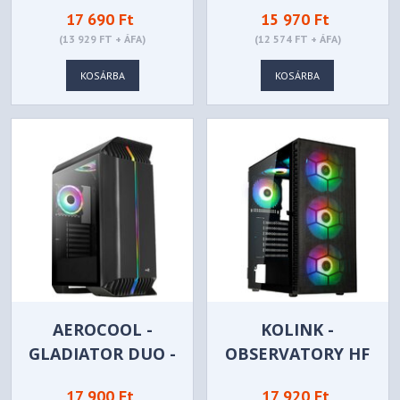
17 690 Ft
15 970 Ft
(13 929 FT + ÁFA)
(12 574 FT + ÁFA)
KOSÁRBA
KOSÁRBA
AEROCOOL -
KOLINK -
GLADIATOR DUO -
OBSERVATORY HF
ACCM-PB27033.11
MESH ARGB
17 900 Ft
17 920 Ft