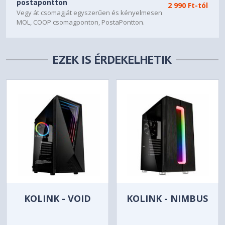
postapontton
2 990 Ft-tól
Vegy át csomagját egyszerűen és kényelmesen
MOL, COOP csomagponton, PostaPontton.
EZEK IS ÉRDEKELHETIK
KOLINK - VOID
KOLINK - NIMBUS