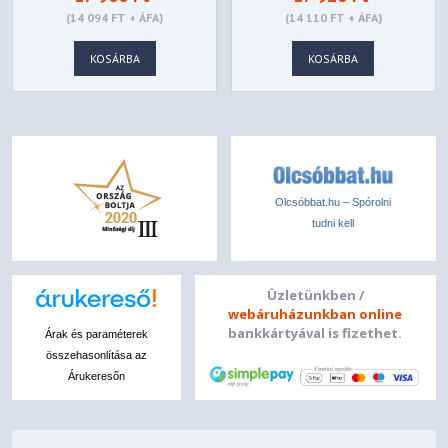
SZÁMÍTÓGÉPHÁZ -
(14 094 FT + ÁFA)
(14 110 FT + ÁFA)
FEKETE
KOSÁRBA
KOSÁRBA
Olcsóbbat.hu – Spórolni
tudni kell
Üzletünkben /
webáruházunkban online
bankkártyával is fizethet.
Árak és paraméterek
összehasonlítása az
Árukeresőn