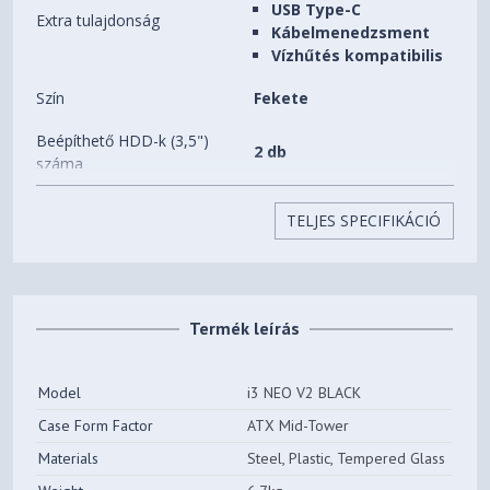
USB Type-C
Extra tulajdonság
Kábelmenedzsment
Vízhűtés kompatibilis
Szín
Fekete
Beépíthető HDD-k (3,5")
2 db
száma
Beépíthető SSD-k (2,5")
3 db
TELJES SPECIFIKÁCIÓ
száma
Előlapi (5,25") bővítőhelyek
0 db
száma
Termék leírás
Beépített ventilátorok
4 db
Beépíthető
11 db
Model
i3 NEO V2 BLACK
ventilátorok(12CM) száma
Case Form Factor
ATX Mid-Tower
Processzorhűtő maximális
160 mm
Materials
Steel, Plastic, Tempered Glass
magassága