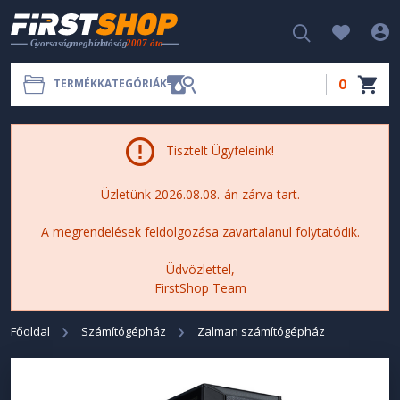
0
TERMÉKKATEGÓRIÁK
Tisztelt Ügyfeleink!
Üzletünk 2026.08.08.-án zárva tart.
A megrendelések feldolgozása zavartalanul folytatódik.
Üdvözlettel,
FirstShop Team
Főoldal
Számítógépház
Zalman számítógépház