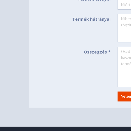
Termék hátrányai
Összegzés *
Véle