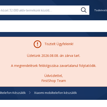
Tudnival
Tisztelt Ügyfeleink!
Üzletünk 2026.08.08.-án zárva tart.
A megrendelések feldolgozása zavartalanul folytatódik.
Üdvözlettel,
FirstShop Team
ltelefon Készülék
Xiaomi mobiltelefon készülék