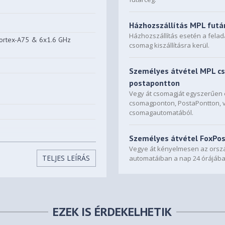
Házhozszállítás MPL futá
Házhozszállítás esetén a fela
Cortex-A75 & 6x1.6 GHz
csomag kiszállításra kerül.
Személyes átvétel MPL c
postapontton
Vegy át csomagját egyszerűe
csomagponton, PostaPontton, 
csomagautomatából.
Személyes átvétel FoxPo
Vegye át kényelmesen az orszá
TELJES LEÍRÁS
automatáiban a nap 24 órájába
EZEK IS ÉRDEKELHETIK