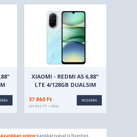
,88"
XIAOMI - REDMI A5 6,88"
IM
LTE 4/128GB DUALSIM
N -
KÉK OKOSTELEFON -
37 860 Ft
MZB0JSTEU
ÁRBA
KOSÁRBA
(29 811 FT + ÁFA)
ázunkban online
bankkártyával is fizethet.