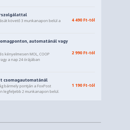
rszolgálattal
4 490 Ft-tól
dását követő 3 munkanapon belül a
somagponton, automatánál vagy
2 990 Ft-tól
n és kényelmesen MOL, COOP
vagy a nap 24 órájában
st csomagautomatánál
1 190 Ft-tól
g bármely pontján a FoxPost
n legfeljebb 2 munkanapon belül.