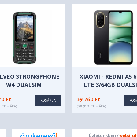
LVEO STRONGPHONE
XIAOMI - REDMI A5 6
W4 DUALSIM
LTE 3/64GB DUALS
BLACK/GREEN
FEKETE OKOSTELEFO
70 Ft
39 260 Ft
MZB0JSEEU
KOSÁRBA
KOS
 FT + ÁFA)
(30 913 FT + ÁFA)
Üzletünkben /
webáruh