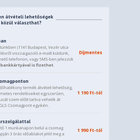
en átvételi lehetőségek
közül választhat?
ban
etünkben (1141 Budapest, Vezér utca
Díjmentes
lésről visszaigazoló e-mailt küldünk,
hető telefonon, vagy SMS-ben jelezzük
bankkártyával is fizethet
.
csomagponton
dőhatékony termék átvételi lehetőség,
1 190 Ft-tól
ternetes rendeléseiket egyszerűen,
sát szem előtt tartva vehetik át
0 GLS Csomagpont egyikén.
árszolgálattal
vető 1 munkanapon belül a csomag
1 990 Ft-tól
napján 3 órás időablakot jelöl meg a