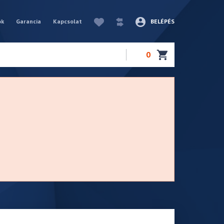
ók
Garancia
Kapcsolat
BELÉPÉS
0