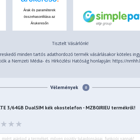
Árak és paraméterek
összehasonlítása az
Árukeresőn
Tisztelt Vásárlónk!
eskedő minden tartós adathordozó termék vásárlásakor köteles ingye
iók a Nemzeti Média- és Hírközlési Hatóság honlapján: https://nmhh.
Vélemények
0
 LTE 3/64GB DualSIM kék okostelefon - MZB0JRIEU
termékről!