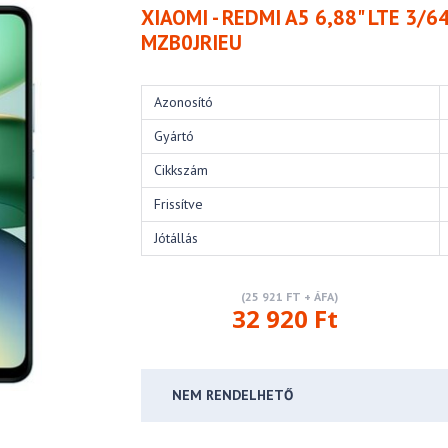
XIAOMI - REDMI A5 6,88" LTE 3/
MZB0JRIEU
Azonosító
Gyártó
Cikkszám
Frissítve
Jótállás
(25 921 FT + ÁFA)
32 920 Ft
NEM RENDELHETŐ