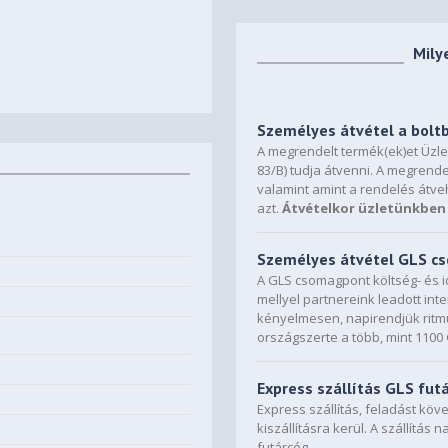
Mily
Személyes átvétel a bolt
A megrendelt termék(ek)et Üzl
83/B) tudja átvenni. A megrende
valamint amint a rendelés átve
azt.
Átvételkor üzletünkben 
Személyes átvétel GLS 
A GLS csomagpont költség- és i
mellyel partnereink leadott in
kényelmesen, napirendjük ritmu
országszerte a több, mint 110
Express szállítás GLS fut
Express szállítás, feladást kö
kiszállításra kerül. A szállítás 
futárcég.