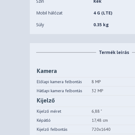
Szín
Kék
Mobil hálózat
4 G (LTE)
Súly
0.35 kg
Termék leírás
Kamera
Előlapi kamera felbontás
8 MP
Hátlapi kamera felbontás
32 MP
Kijelző
Kijelző méret
6,88 "
Képátló
17,48 cm
Kijelző felbontás
720x1640