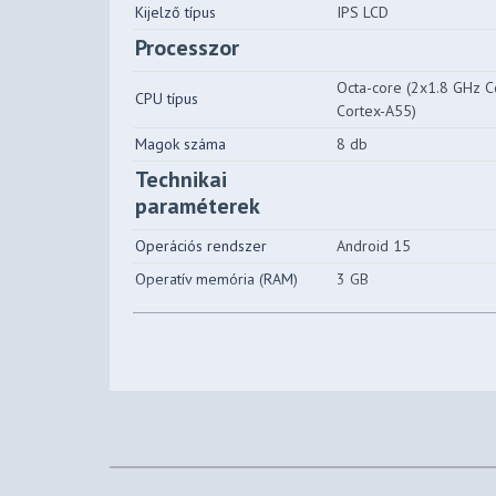
Kijelző típus
IPS LCD
Processzor
Octa-core (2x1.8 GHz 
CPU típus
Cortex-A55)
Magok száma
8 db
Technikai
paraméterek
Operációs rendszer
Android 15
Operatív memória (RAM)
3 GB
Belső memória
64 GB
Memóriakártya bővítés
MicroSDXC
SIM foglalatok száma
2 db
SIM kártya mérete
nanoSIM
Akkumulátor
Kapacitás
5200 mAh