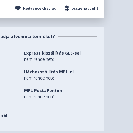
kedvencekhez ad
összehasonlít
tudja átvenni a terméket?
Express kiszállítás GLS-sel
nem rendelhető
Házhozszállítás MPL-el
nem rendelhető
MPL PostaPonton
nem rendelhető
nál