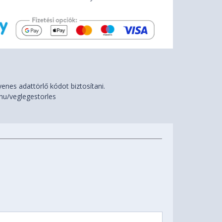
nes adattörlő kódot biztosítani.
hu/veglegestorles