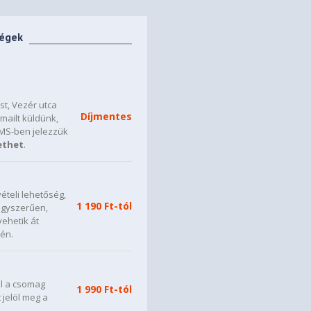
ségek
t, Vezér utca
Díjmentes
mailt küldünk,
SMS-ben jelezzük
ethet
.
ételi lehetőség,
1 190 Ft-tól
 egyszerűen,
vehetik át
én.
ül a csomag
1 990 Ft-tól
t jelöl meg a