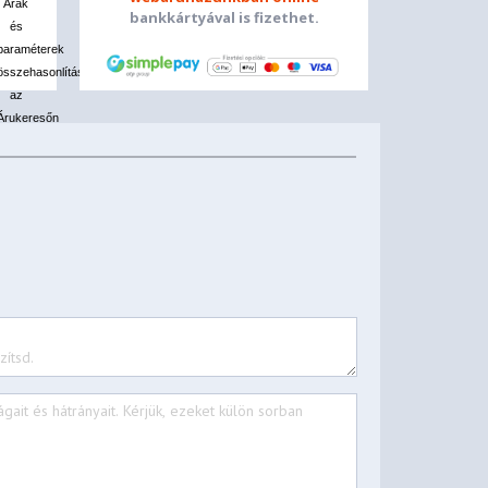
Árak
bankkártyával is fizethet.
és
olni
paraméterek
összehasonlítása
az
Árukeresőn