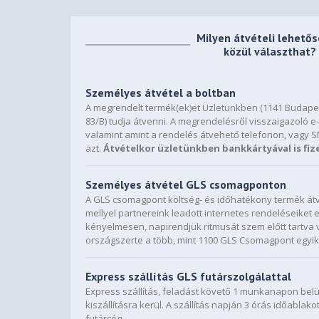
Milyen átvételi lehető
közül választhat?
Személyes átvétel a boltban
A megrendelt termék(ek)et Üzletünkben (1141 Budapes
83/B) tudja átvenni. A megrendelésről visszaigazoló e-
valamint amint a rendelés átvehető telefonon, vagy 
azt.
Átvételkor üzletünkben bankkártyával is fiz
Személyes átvétel GLS csomagponton
A GLS csomagpont költség- és időhatékony termék átv
mellyel partnereink leadott internetes rendeléseiket
kényelmesen, napirendjük ritmusát szem előtt tartva 
országszerte a több, mint 1100 GLS Csomagpont egyik
Express szállítás GLS futárszolgálattal
Express szállítás, feladást követő 1 munkanapon bel
kiszállításra kerül. A szállítás napján 3 órás időablako
futárcég.