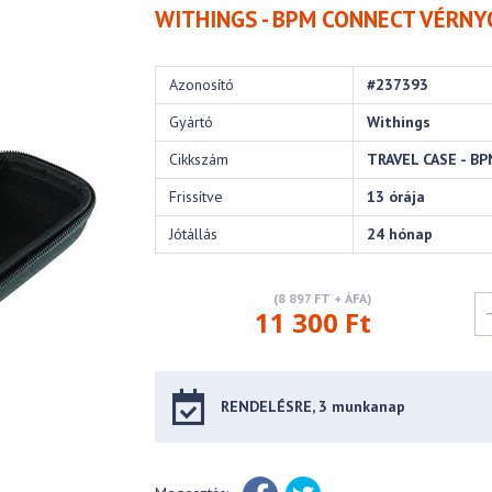
WITHINGS - BPM CONNECT VÉR
Azonosító
#237393
Gyártó
Withings
Cikkszám
TRAVEL CASE - B
Frissítve
13 órája
Jótállás
24 hónap
(8 897 FT + ÁFA)
11 300 Ft
RENDELÉSRE, 3 munkanap