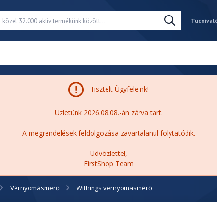
Tudnival
Tisztelt Ügyfeleink!
Üzletünk 2026.08.08.-án zárva tart.
A megrendelések feldolgozása zavartalanul folytatódik.
Üdvözlettel,
FirstShop Team
Vérnyomásmérő
Withings vérnyomásmérő