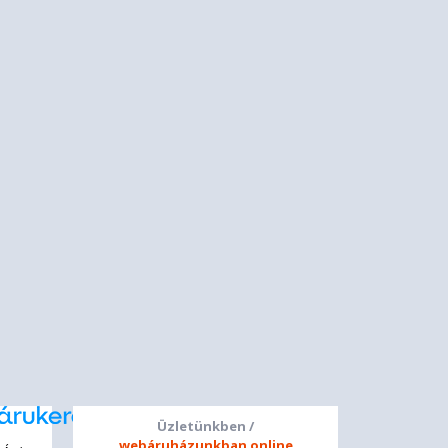
Üzletünkben /
webáruházunkban online