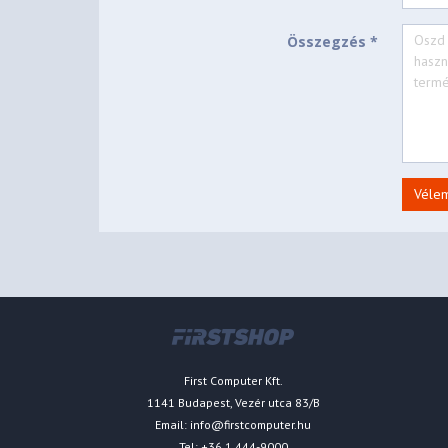
Összegzés *
Véle
First Computer Kft.
1141 Budapest, Vezér utca 83/B
Email:
info@firstcomputer.hu
Tel: +36 1 444-9000