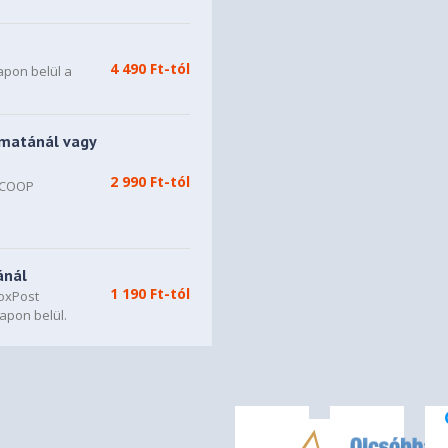
4 490 Ft-tól
apon belül a
matánál vagy
2 990 Ft-tól
, COOP
n
ánál
1 190 Ft-tól
oxPost
apon belül.