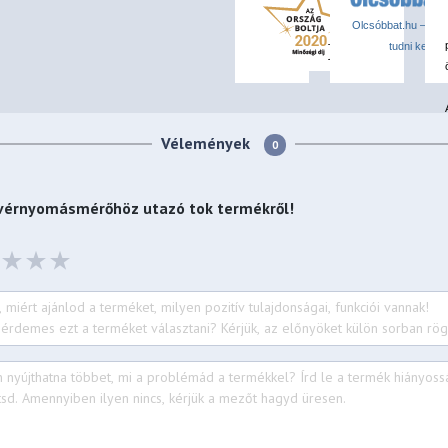
Olcsóbbat.hu – Spór
tudni kell
Vélemények
0
 vérnyomásmérőhöz utazó tok
termékről!