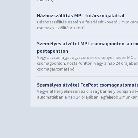
Házhozszállítás MPL futárszolgálattal
Házhozszállítás esetén a feladását követő 3 munkan
csomag kiszállításra kerül.
Személyes átvétel MPL csomagponton, auto
postapontton
Vegy át csomagját egyszerűen és kényelmesen MOL
csomagponton, PostaPontton, vagy a nap 24 órájába
csomagautomatából.
Személyes átvétel FoxPost csomagautomat
Vegye át kényelmesen az ország bármely pontján a F
automatáiban a nap 24 órájában legfeljebb 2 munkan