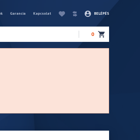
ók
Garancia
Kapcsolat
BELÉPÉS
0