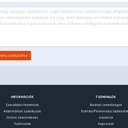
mény belküldése
INFORMÁCIÓK
TUDNIVALÓK
Szerződési feltételek
Átvételi lehetőségek
Adatvédelmi szabályzat
Elállási/Felmondási tájékozta
Online vitarendezés
Garancia
Tudnivalók
Kapcsolat