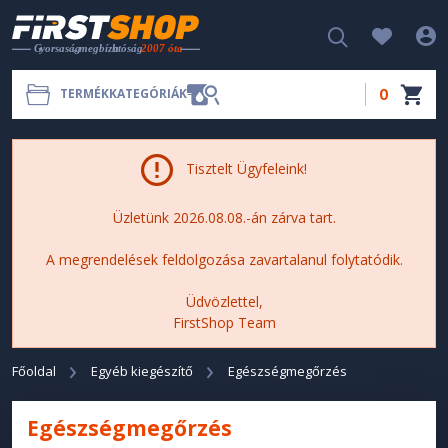
0
TERMÉKKATEGÓRIÁK
Tisztelt Ügyfeleink!
Üzletünk 2026.08.08.-án zárva tart.
A megrendelések feldolgozása zavartalanul folytatódik.
Üdvözlettel,
FirstShop Team
Főoldal
Egyéb kiegészítő
Egészségmegőrzés
Egészségmegőrzés