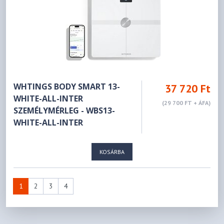
WHTINGS BODY SMART 13-
37 720 Ft
WHITE-ALL-INTER
(29 700 FT + ÁFA)
SZEMÉLYMÉRLEG - WBS13-
WHITE-ALL-INTER
KOSÁRBA
1
2
3
4