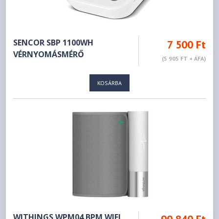
SENCOR SBP 1100WH
7 500 Ft
VÉRNYOMÁSMÉRŐ
(5 905 FT + ÁFA)
KOSÁRBA
WITHINGS WPM04 BPM WIFI
90 840 Ft