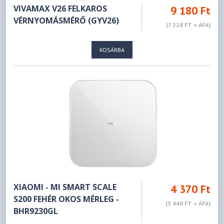
VIVAMAX V26 FELKAROS
9 180 Ft
VÉRNYOMÁSMÉRŐ (GYV26)
(7 228 FT + ÁFA)
KOSÁRBA
XIAOMI - MI SMART SCALE
4 370 Ft
S200 FEHÉR OKOS MÉRLEG -
(3 440 FT + ÁFA)
BHR9230GL