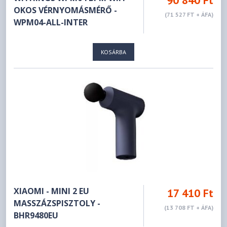
OKOS VÉRNYOMÁSMÉRŐ -
(71 527 FT + ÁFA)
WPM04-ALL-INTER
KOSÁRBA
XIAOMI - MINI 2 EU
17 410 Ft
MASSZÁZSPISZTOLY -
(13 708 FT + ÁFA)
BHR9480EU