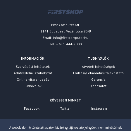
First Computer Kft.
1141 Budapest, Vezér utca 83/B
Email:
info@firstcomputer.hu
Tel: +36 1 444-9000
INFORMÁCIÓK
TUDNIVALÓK
Szerződési feltételek
Átvételi lehetőségek
Adatvédelmi szabályzat
Elállási/Felmondási tájékoztató
Online vitarendezés
Garancia
Tudnivalók
Kapcsolat
KÖVESSEN MINKET
Facebook
Twitter
Instagram
A weboldalon feltüntetett adatok kizárólag tájékoztató jellegűek, nem minősülnek