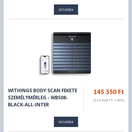
KOSÁRBA
WITHINGS BODY SCAN FEKETE
145 350 Ft
SZEMÉLYMÉRLEG - WBS08-
(114 448 FT + ÁFA)
BLACK-ALL-INTER
KOSÁRBA