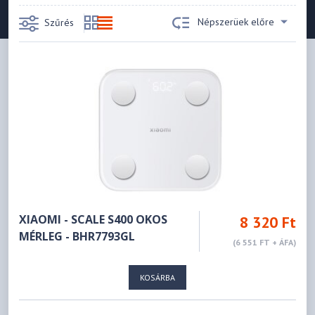
Népszerüek előre
Szűrés
XIAOMI - SCALE S400 OKOS
8 320 Ft
MÉRLEG - BHR7793GL
(6 551 FT + ÁFA)
KOSÁRBA