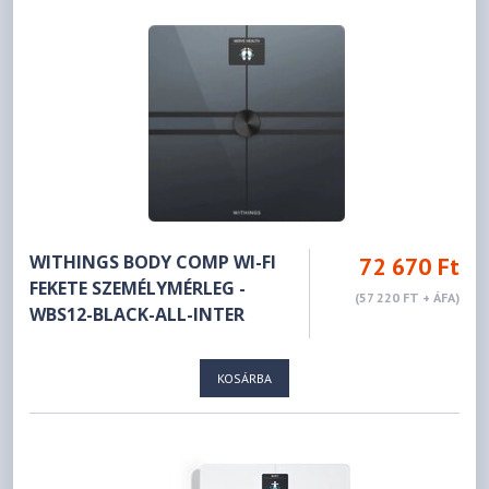
WITHINGS BODY COMP WI-FI
72 670 Ft
FEKETE SZEMÉLYMÉRLEG -
(57 220 FT + ÁFA)
WBS12-BLACK-ALL-INTER
KOSÁRBA