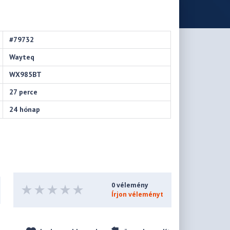
#79732
Wayteq
WX985BT
27 perce
24 hónap
0 vélemény
Írjon véleményt