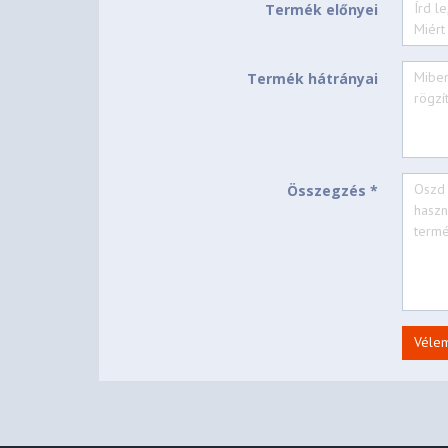
Termék előnyei
Csomag tartalma
WayteQ X985BT GPS készülék
Termék hátrányai
Autós töltő
Autós tartó kar + bölcső
Magyar nyelvű használati útmutató
Összegzés *
Jótállási jegy
Véle