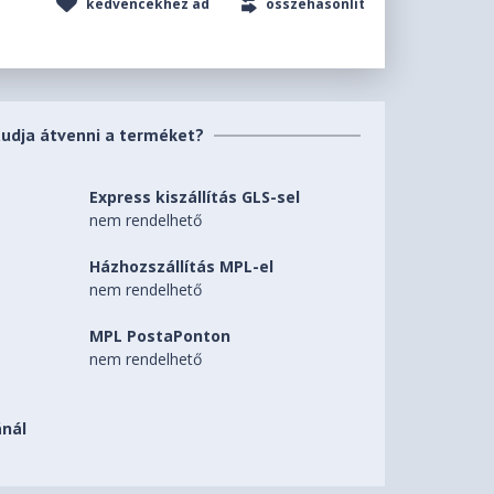
kedvencekhez ad
összehasonlít
tudja átvenni a terméket?
Express kiszállítás GLS-sel
nem rendelhető
Házhozszállítás MPL-el
nem rendelhető
MPL PostaPonton
nem rendelhető
nál