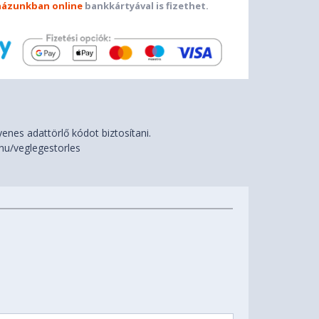
ázunkban online
bankkártyával is fizethet.
nes adattörlő kódot biztosítani.
hu/veglegestorles