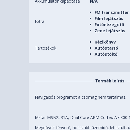
Akkumulátor kapacitása
N/A
FM transzmitter
Film lejátszás
Extra
Fotónézegető
Zene lejátszás
Kézikönyv
Tartozékok
Autóstartó
Autóstöltő
Termék leírás
Navigációs programot a csomag nem tartalmaz.
Mstar MSB2531A, Dual Core ARM Cortex-A7 800 
Megnövelt fényerő, hosszabb üzemidő, letisztult, ú