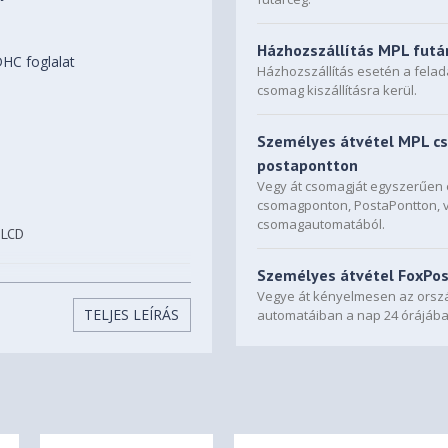
Házhozszállítás MPL futá
HC foglalat
Házhozszállítás esetén a fela
csomag kiszállításra kerül.
Személyes átvétel MPL c
postapontton
Vegy át csomagját egyszerűe
csomagponton, PostaPontton, 
csomagautomatából.
 LCD
Személyes átvétel FoxPo
ny)
Vegye át kényelmesen az orszá
TELJES LEÍRÁS
automatáiban a nap 24 órájába
 Core ARM Cortex-A7 800 MHz
 processzor a GPS
rafikus gyorsító)
lható)
atásához)