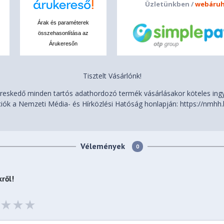
Üzletünkben /
webáruh
Árak és paraméterek
összehasonlítása az
Árukeresőn
lalat max. 32 GB
Tisztelt Vásárlónk!
eskedő minden tartós adathordozó termék vásárlásakor köteles ingye
iók a Nemzeti Média- és Hírközlési Hatóság honlapján: https://nmhh.
V, WMV, ASF, 3GP, MP4
WAV(PCM,ADPCM)
Vélemények
0
B 2.0 High Speed (ActiveSync
ről!