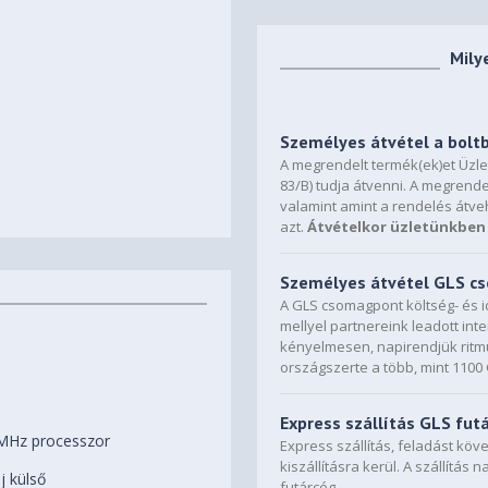
Mily
Személyes átvétel a bolt
A megrendelt termék(ek)et Üzl
83/B) tudja átvenni. A megrende
valamint amint a rendelés átve
azt.
Átvételkor üzletünkben 
Személyes átvétel GLS 
A GLS csomagpont költség- és i
mellyel partnereink leadott in
kényelmesen, napirendjük ritmu
országszerte a több, mint 110
Express szállítás GLS fut
MHz processzor
Express szállítás, feladást kö
kiszállításra kerül. A szállítás 
j külső
futárcég.