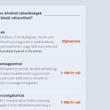
en átvételi lehetőségek
közül választhat?
ban
etünkben (1141 Budapest, Vezér utca
Díjmentes
lésről visszaigazoló e-mailt küldünk,
hető telefonon, vagy SMS-ben jelezzük
bankkártyával is fizethet
.
csomagponton
dőhatékony termék átvételi lehetőség,
1 190 Ft-tól
ternetes rendeléseiket egyszerűen,
sát szem előtt tartva vehetik át
0 GLS Csomagpont egyikén.
árszolgálattal
vető 1 munkanapon belül a csomag
1 990 Ft-tól
napján 3 órás időablakot jelöl meg a