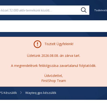
Tudnival
Tisztelt Ügyfeleink!
Üzletünk 2026.08.08.-án zárva tart.
A megrendelések feldolgozása zavartalanul folytatódik.
Üdvözlettel,
FirstShop Team
PS Készülék
Wayteq gps készülék