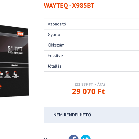
WAYTEQ - X985BT
Azonosító
Gyártó
Cikkszám
Frissítve
Jótállás
(22 889 FT + ÁFA)
29 070 Ft
NEM RENDELHETŐ