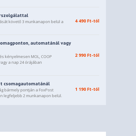
rszolgálattal
4 490 Ft-tól
dását követő 3 munkanapon belül a
somagponton, automatánál vagy
2 990 Ft-tól
n és kényelmesen MOL, COOP
vagy a nap 24 órájában
st csomagautomatánál
1 190 Ft-tól
g bármely pontján a FoxPost
n legfeljebb 2 munkanapon belül.