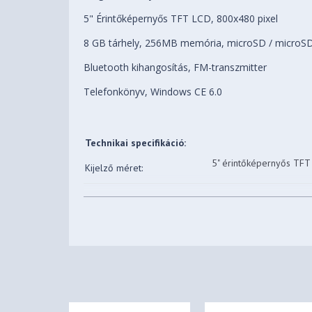
5" Érintőképernyős TFT LCD, 800x480 pixel
8 GB tárhely, 256MB memória, microSD / microSD
Bluetooth kihangosítás, FM-transzmitter
Telefonkönyv, Windows CE 6.0
Technikai specifikáció:
5" érintőképernyős TFT
Kijelző méret:
Kijelző felbontás:
800 x 480 (16:9 képará
Kijelző tájolása:
fekvő
Mstar MSB2531A, Dual
Processzor (CPU):
(külön 250 MHz-es DSP
számításokhoz és 2D-s g
Memória:
8 GB (tárhelynek haszná
Memória (RAM):
256 MB (programok futt