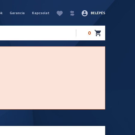
ók
Garancia
Kapcsolat
BELÉPÉS
0