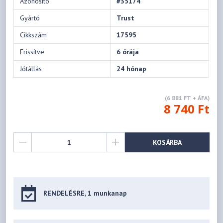
Azonosító
#35174
Gyártó
Trust
Cikkszám
17595
Frissítve
6 órája
Jótállás
24 hónap
(6 881 FT + ÁFA)
8 740 Ft
KOSÁRBA
RENDELÉSRE, 1 munkanap