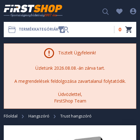
0
TERMÉKKATEGÓRIÁK
Tisztelt Ügyfeleink!
Üzletünk 2026.08.08.-án zárva tart.
A megrendelések feldolgozása zavartalanul folytatódik.
Üdvözlettel,
FirstShop Team
Főoldal
Hangszóró
Trust hangszóró