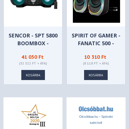
SENCOR - SPT 5800
SPIRIT OF GAMER -
BOOMBOX -
FANATIC 500 -
FEKETE
FEKETE - SP-5500-
41 050 Ft
10 310 Ft
BK
(32 322 FT + ÁFA)
(8 118 FT + ÁFA)
KOSÁRBA
KOSÁRBA
Olcsóbbat.hu – Spórolni
tudni kell