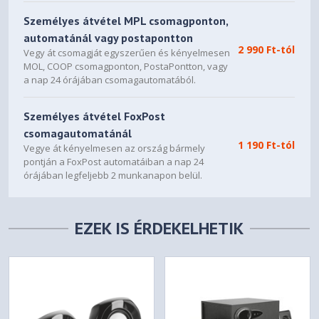
Személyes átvétel MPL csomagponton,
automatánál vagy postapontton
2 990 Ft-tól
Vegy át csomagját egyszerűen és kényelmesen
MOL, COOP csomagponton, PostaPontton, vagy
a nap 24 órájában csomagautomatából.
Személyes átvétel FoxPost
csomagautomatánál
1 190 Ft-tól
Vegye át kényelmesen az ország bármely
pontján a FoxPost automatáiban a nap 24
órájában legfeljebb 2 munkanapon belül.
EZEK IS ÉRDEKELHETIK