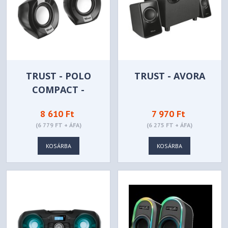
TRUST - POLO
TRUST - AVORA
COMPACT -
FEKETE/EZÜST
8 610 Ft
7 970 Ft
(6 779 FT + ÁFA)
(6 275 FT + ÁFA)
KOSÁRBA
KOSÁRBA