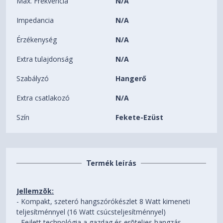
Max. Frekvencia
N/A
Impedancia
N/A
Érzékenység
N/A
Extra tulajdonság
N/A
Szabályzó
Hangerő
Extra csatlakozó
N/A
Szín
Fekete-Ezüst
Termék leírás
Jellemzõk:
- Kompakt, szeteró hangszórókészlet 8 Watt kimeneti
teljesítménnyel (16 Watt csúcsteljesítménnyel)
- Fejlett technológia a gazdag és erõteljes hangzás