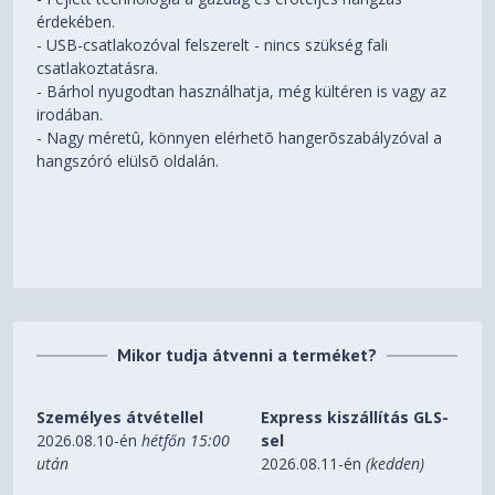
érdekében.
- USB-csatlakozóval felszerelt - nincs szükség fali
csatlakoztatásra.
- Bárhol nyugodtan használhatja, még kültéren is vagy az
irodában.
- Nagy méretû, könnyen elérhetõ hangerõszabályzóval a
hangszóró elülsõ oldalán.
Mikor tudja átvenni a terméket?
Személyes átvétellel
Express kiszállítás GLS-
2026.08.10-én
hétfőn 15:00
sel
után
2026.08.11-én
(kedden)