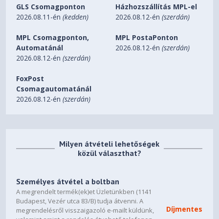
GLS Csomagponton
Házhozszállítás MPL-el
2026.08.11-én
(kedden)
2026.08.12-én
(szerdán)
MPL Csomagponton,
MPL PostaPonton
Automatánál
2026.08.12-én
(szerdán)
2026.08.12-én
(szerdán)
FoxPost
Csomagautomatánál
2026.08.12-én
(szerdán)
Milyen átvételi lehetőségek
közül választhat?
Személyes átvétel a boltban
A megrendelt termék(ek)et Üzletünkben (1141
Budapest, Vezér utca 83/B) tudja átvenni. A
Díjmentes
megrendelésről visszaigazoló e-mailt küldünk,