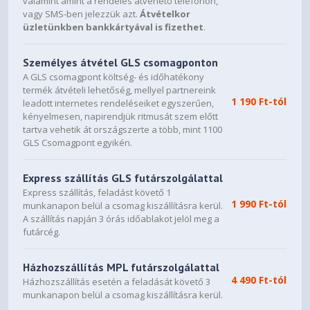
valamint amint a rendelés átvehető telefonon,
vagy SMS-ben jelezzük azt.
Átvételkor
üzletünkben bankkártyával is fizethet
.
Személyes átvétel GLS csomagponton
A GLS csomagpont költség- és időhatékony
termék átvételi lehetőség, mellyel partnereink
1 190 Ft-tól
leadott internetes rendeléseiket egyszerűen,
kényelmesen, napirendjük ritmusát szem előtt
tartva vehetik át országszerte a több, mint 1100
GLS Csomagpont egyikén.
Express szállítás GLS futárszolgálattal
Express szállítás, feladást követő 1
1 990 Ft-tól
munkanapon belül a csomag kiszállításra kerül.
A szállítás napján 3 órás időablakot jelöl meg a
futárcég.
Házhozszállítás MPL futárszolgálattal
4 490 Ft-tól
Házhozszállítás esetén a feladását követő 3
munkanapon belül a csomag kiszállításra kerül.