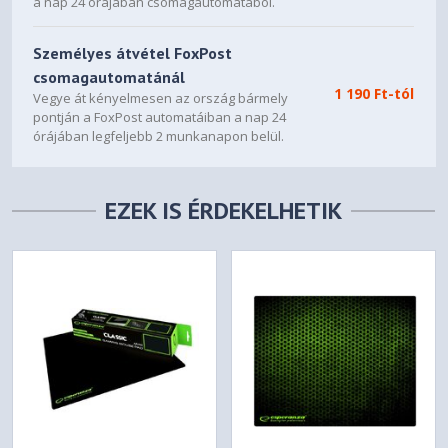
a nap 24 órájában csomagautomatából.
Személyes átvétel FoxPost
csomagautomatánál
1 190 Ft-tól
Vegye át kényelmesen az ország bármely
pontján a FoxPost automatáiban a nap 24
órájában legfeljebb 2 munkanapon belül.
EZEK IS ÉRDEKELHETIK