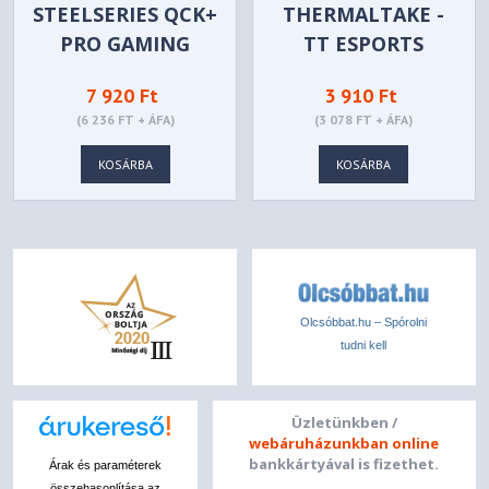
STEELSERIES QCK+
THERMALTAKE -
PRO GAMING
TT ESPORTS
EGÉRPAD 450 X 400
DRACONEM RGB
7 920 Ft
3 910 Ft
X 2 MM
TOUCH EDITION
(6 236 FT + ÁFA)
(3 078 FT + ÁFA)
KOSÁRBA
KOSÁRBA
Olcsóbbat.hu – Spórolni
tudni kell
Üzletünkben /
webáruházunkban online
bankkártyával is fizethet.
Árak és paraméterek
összehasonlítása az