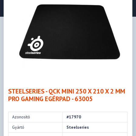
STEELSERIES - QCK MINI 250 X 210 X 2 MM
PRO GAMING EGÉRPAD - 63005
Azonosító
#17970
Gyártó
Steelseries