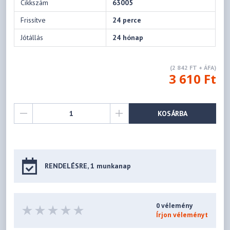
Cikkszám
63005
Frissítve
24 perce
Jótállás
24 hónap
(2 842 FT + ÁFA)
3 610 Ft
KOSÁRBA
RENDELÉSRE, 1 munkanap
0 vélemény
Írjon véleményt