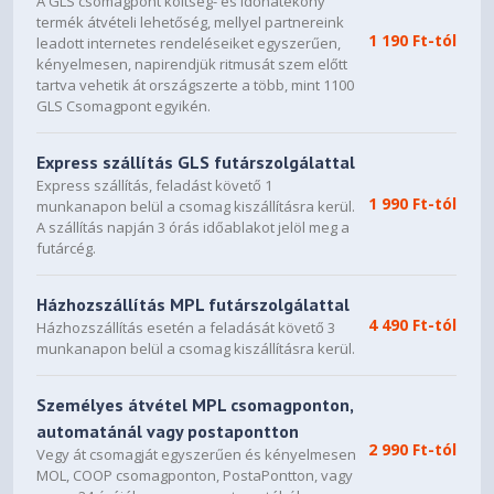
A GLS csomagpont költség- és időhatékony
termék átvételi lehetőség, mellyel partnereink
1 190 Ft-tól
leadott internetes rendeléseiket egyszerűen,
kényelmesen, napirendjük ritmusát szem előtt
tartva vehetik át országszerte a több, mint 1100
GLS Csomagpont egyikén.
Express szállítás GLS futárszolgálattal
Express szállítás, feladást követő 1
1 990 Ft-tól
munkanapon belül a csomag kiszállításra kerül.
A szállítás napján 3 órás időablakot jelöl meg a
futárcég.
Házhozszállítás MPL futárszolgálattal
4 490 Ft-tól
Házhozszállítás esetén a feladását követő 3
munkanapon belül a csomag kiszállításra kerül.
Személyes átvétel MPL csomagponton,
automatánál vagy postapontton
2 990 Ft-tól
Vegy át csomagját egyszerűen és kényelmesen
MOL, COOP csomagponton, PostaPontton, vagy