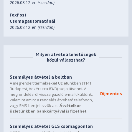
2026.08.12-én
(szerdán)
FoxPost
Csomagautomatánál
2026.08.12-én
(szerdán)
Milyen átvételi lehetőségek
közül választhat?
Személyes átvétel a boltban
A megrendelt termék(ek)et Üzletünkben (1141
Budapest, Vezér utca 83/B) tudja átvenni. A
Díjmentes
megrendelésről visszaigazoló e-mailt küldünk,
valamint amint a rendelés átvehető telefonon,
vagy SMS-ben jelezzük azt.
Átvételkor
üzletünkben bankkártyával is fizethet
.
Személyes átvétel GLS csomagponton