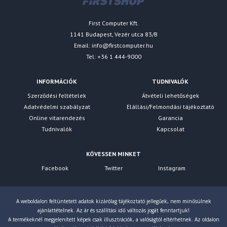
First Computer Kft.
1141 Budapest, Vezér utca 83/B
Email:
info@firstcomputer.hu
Tel: +36 1 444-9000
INFORMÁCIÓK
TUDNIVALÓK
Szerződési feltételek
Átvételi lehetőségek
Adatvédelmi szabályzat
Elállási/Felmondási tájékoztató
Online vitarendezés
Garancia
Tudnivalók
Kapcsolat
KÖVESSEN MINKET
Facebook
Twitter
Instagram
A weboldalon feltüntetett adatok kizárólag tájékoztató jellegűek, nem minősülnek
ajánlattételnek. Az ár és szállítási idő változás jogát fenntartjuk!
A termékeknél megjelenített képek csak illusztrációk, a valóságtól eltérhetnek. Az oldalon