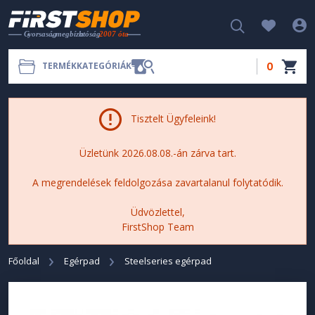
0
TERMÉKKATEGÓRIÁK
Tisztelt Ügyfeleink!
Üzletünk 2026.08.08.-án zárva tart.
A megrendelések feldolgozása zavartalanul folytatódik.
Üdvözlettel,
FirstShop Team
Főoldal
Egérpad
Steelseries egérpad