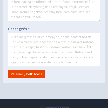
Összegzés *
Vélemény belküldése