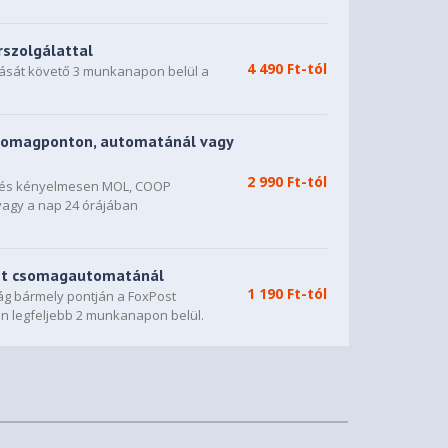
rszolgálattal
4 490 Ft-tól
dását követő 3 munkanapon belül a
somagponton, automatánál vagy
2 990 Ft-tól
n és kényelmesen MOL, COOP
vagy a nap 24 órájában
st csomagautomatánál
1 190 Ft-tól
g bármely pontján a FoxPost
n legfeljebb 2 munkanapon belül.