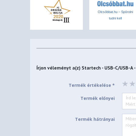
Teljes méret
Olcsóbbat.hu – Spórolni
tudni kell
2230
2242
Írjon véleményt a(z)
Startech - USB-C/USB-A 
2260
Termék értékelése *
2280
Termék előnyei
Chipkészlet-azonosító
JMS581DC
Termék hátrányai
Indikátorok