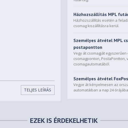
Házhozszállítás MPL futá
Házhozszállítás esetén a fela
csomag kiszállításra kerül.
Személyes átvétel MPL c
postapontton
Vegy át csomagját egyszerűe
csomagponton, PostaPontton, 
csomagautomatából.
Személyes átvétel FoxPo
Vegye át kényelmesen az orszá
TELJES LEÍRÁS
automatáiban a nap 24 órájába
EZEK IS ÉRDEKELHETIK