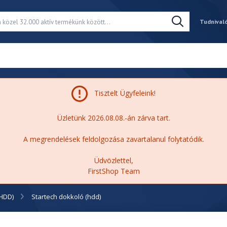
Tudnival
Tisztelt Ügyfeleink!
Üzletünk 2026.08.08.-án zárva tart.
A megrendelések feldolgozása zavartalanul folytatódik.
Üdvözlettel,
FirstShop Team
(HDD)
Startech dokkoló (hdd)