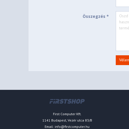
LED-jelzők
Összegzés *
1 - Bekapcsolásjelző LED:
Folyamatos
: BE van kapcsolva
2 - Meghajtó LED-ek:
Folyamatos:
Meghajtó(k) észlelve
Villog:
Olvasási/írási tevékenység
Véle
Csomagolási információk
Csomag magassága
5,4 cm [2,1 hüvelyk]
Csomag hossza
First Computer Kft.
12,3 cm [4,8 hüvelyk]
1141 Budapest, Vezér utca 83/B
Email:
info@firstcomputer.hu