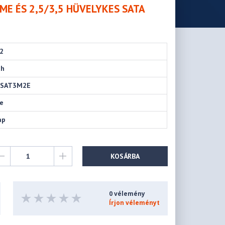
VME ÉS 2,5/3,5 HÜVELYKES SATA
2
ch
CSAT3M2E
ce
ap
KOSÁRBA
0 vélemény
Írjon véleményt