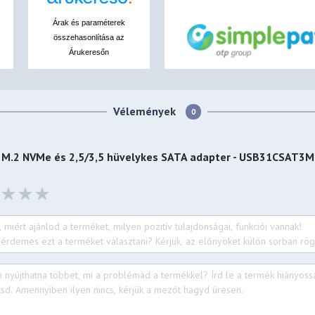
Árak és paraméterek
összehasonlítása az
Árukeresőn
Vélemények
0
- M.2 NVMe és 2,5/3,5 hüvelykes SATA adapter - USB31CSAT3