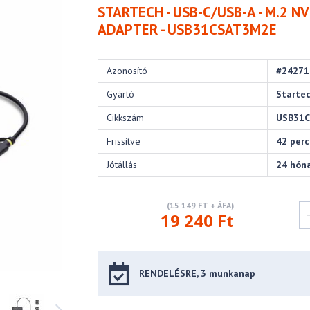
STARTECH - USB-C/USB-A - M.2 N
ADAPTER - USB31CSAT3M2E
Azonosító
#24271
Gyártó
Starte
Cikkszám
USB31
Frissítve
42 per
Jótállás
24 hón
(15 149 FT + ÁFA)
19 240 Ft
RENDELÉSRE, 3 munkanap