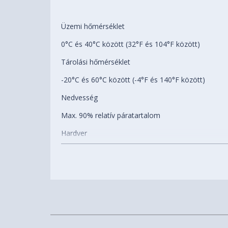
Üzemi hőmérséklet
0°C és 40°C között (32°F és 104°F között)
Tárolási hőmérséklet
-20°C és 60°C között (-4°F és 140°F között)
Nedvesség
Max. 90% relatív páratartalom
Hardver
Ventilátor(ok)
Nem
Felület
USB 3.2 Gen 2 (10 Gbps)