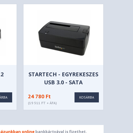
.2
STARTECH - EGYREKESZES
USB 3.0 - SATA
S
MEREVLEMEZ
24 780 Ft
SI
DOKKOLÓÁLLOMÁS -
ÁRBA
KOSÁRBA
(19 511 FT + ÁFA)
™ -
SATDOCKU3S
ázunkban online
bankkártyával is fizethet.