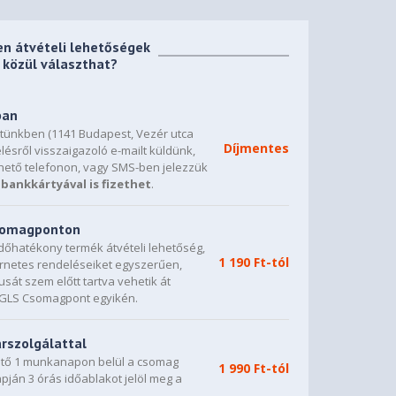
en átvételi lehetőségek
közül választhat?
ban
etünkben (1141 Budapest, Vezér utca
Díjmentes
lésről visszaigazoló e-mailt küldünk,
hető telefonon, vagy SMS-ben jelezzük
bankkártyával is fizethet
.
csomagponton
dőhatékony termék átvételi lehetőség,
1 190 Ft-tól
ternetes rendeléseiket egyszerűen,
sát szem előtt tartva vehetik át
0 GLS Csomagpont egyikén.
árszolgálattal
vető 1 munkanapon belül a csomag
1 990 Ft-tól
napján 3 órás időablakot jelöl meg a