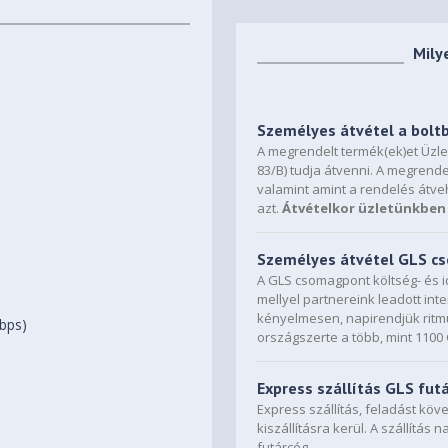
Mily
Személyes átvétel a bolt
A megrendelt termék(ek)et Üzl
83/B) tudja átvenni. A megrende
valamint amint a rendelés átve
azt.
Átvételkor üzletünkben 
Személyes átvétel GLS 
A GLS csomagpont költség- és i
mellyel partnereink leadott in
kényelmesen, napirendjük ritmu
Gbps)
országszerte a több, mint 110
Express szállítás GLS fut
Express szállítás, feladást kö
kiszállításra kerül. A szállítás 
futárcég.