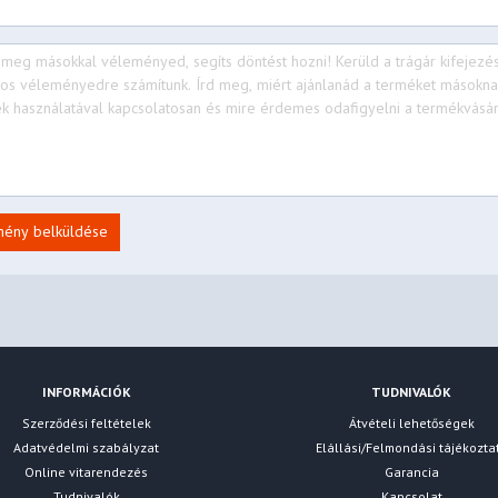
mény belküldése
INFORMÁCIÓK
TUDNIVALÓK
Szerződési feltételek
Átvételi lehetőségek
Adatvédelmi szabályzat
Elállási/Felmondási tájékozta
Online vitarendezés
Garancia
Tudnivalók
Kapcsolat