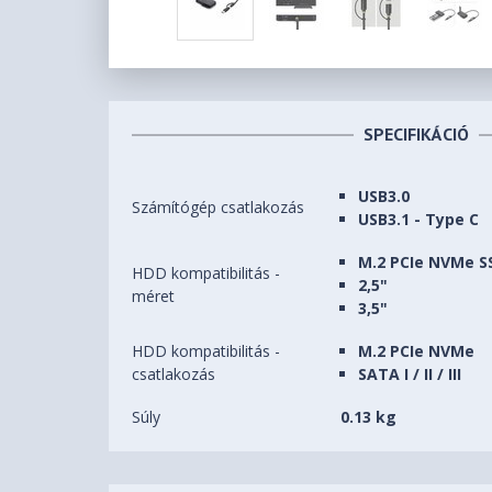
SPECIFIKÁCIÓ
USB3.0
Számítógép csatlakozás
USB3.1 - Type C
M.2 PCIe NVMe S
HDD kompatibilitás -
2,5"
méret
3,5"
HDD kompatibilitás -
M.2 PCIe NVMe
csatlakozás
SATA I / II / III
Súly
0.13 kg