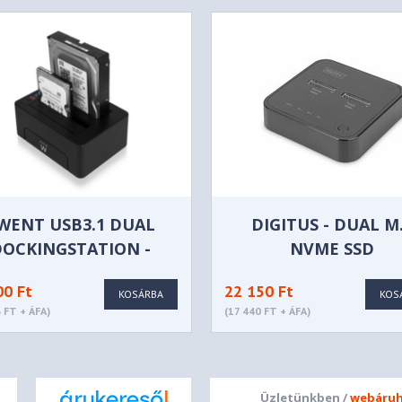
WENT USB3.1 DUAL
DIGITUS - DUAL M
OCKINGSTATION -
NVME SSD
EW7014
DOKKOLÓÁLLOMÁ
00 Ft
22 150 Ft
OFFLINE KLÓNOZÁ
KOSÁRBA
KOS
 FT + ÁFA)
(17 440 FT + ÁFA)
FUNKCIÓVAL, USB-C
DA-71545
Üzletünkben /
webáruh