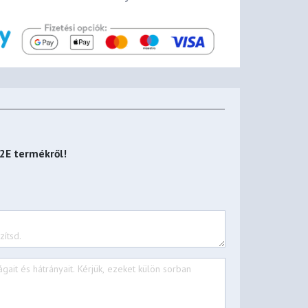
M2E
termékről!