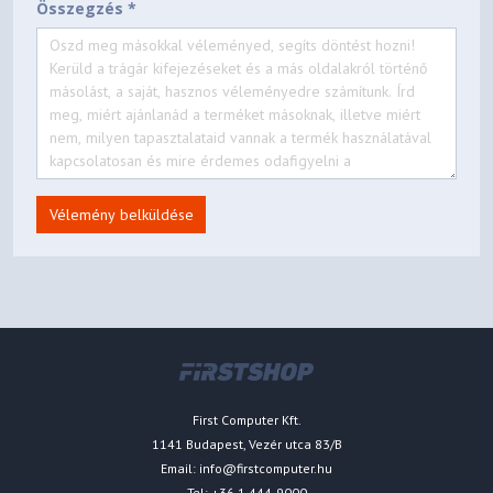
Összegzés *
Vélemény belküldése
First Computer Kft.
1141 Budapest, Vezér utca 83/B
Email:
info@firstcomputer.hu
Tel: +36 1 444-9000