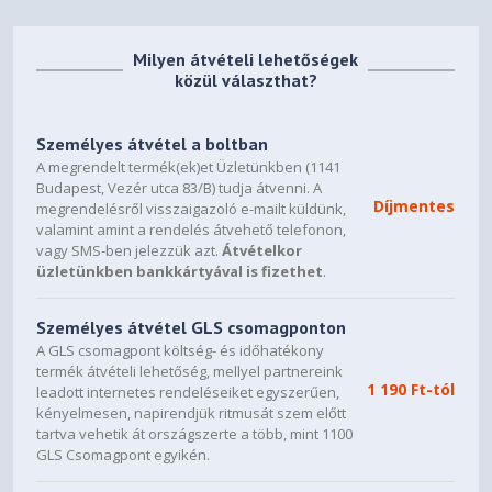
Milyen átvételi lehetőségek
közül választhat?
Személyes átvétel a boltban
A megrendelt termék(ek)et Üzletünkben (1141
Budapest, Vezér utca 83/B) tudja átvenni. A
Díjmentes
megrendelésről visszaigazoló e-mailt küldünk,
valamint amint a rendelés átvehető telefonon,
vagy SMS-ben jelezzük azt.
Átvételkor
üzletünkben bankkártyával is fizethet
.
Személyes átvétel GLS csomagponton
A GLS csomagpont költség- és időhatékony
termék átvételi lehetőség, mellyel partnereink
1 190 Ft-tól
leadott internetes rendeléseiket egyszerűen,
kényelmesen, napirendjük ritmusát szem előtt
tartva vehetik át országszerte a több, mint 1100
GLS Csomagpont egyikén.