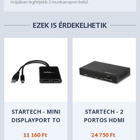
órájában legfeljebb 2 munkanapon belül.
EZEK IS ÉRDEKELHETIK
STARTECH - MINI
STARTECH - 2
DISPLAYPORT TO
PORTOS HDMI
DISPLAYPORT
ELOSZTÓ HDR-REL
11 160 Ft
24 730 Ft
MULTI-MONITOR
- ST122HD202