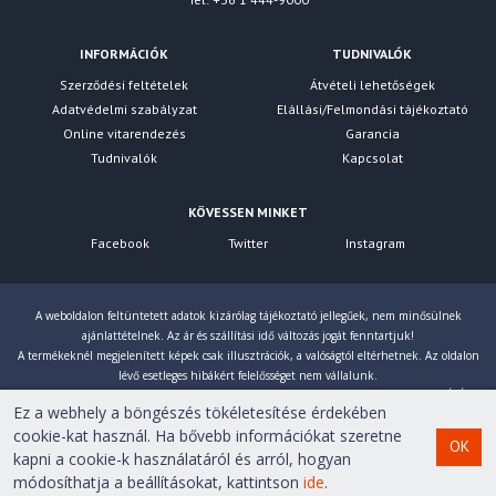
INFORMÁCIÓK
TUDNIVALÓK
Szerződési feltételek
Átvételi lehetőségek
Adatvédelmi szabályzat
Elállási/Felmondási tájékoztató
Online vitarendezés
Garancia
Tudnivalók
Kapcsolat
KÖVESSEN MINKET
Facebook
Twitter
Instagram
A weboldalon feltüntetett adatok kizárólag tájékoztató jellegűek, nem minősülnek
ajánlattételnek. Az ár és szállítási idő változás jogát fenntartjuk!
A termékeknél megjelenített képek csak illusztrációk, a valóságtól eltérhetnek. Az oldalon
lévő esetleges hibákért felelősséget nem vállalunk.
Eltérés esetén a gyártó által megadott paraméterek érvényesek! Bruttó árainkat 27% ÁFÁ-val
Ez a webhely a böngészés tökéletesítése érdekében
számoljuk!
cookie-kat használ. Ha bővebb információkat szeretne
OK
kapni a cookie-k használatáról és arról, hogyan
Copyright © 2007-2026 First Computer Kft. Minden jog
módosíthatja a beállításokat, kattintson
ide
.
fenntartva!