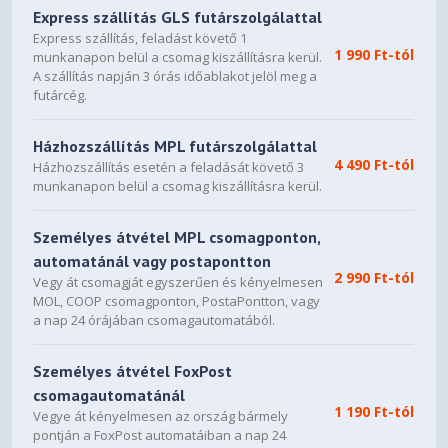
Express szállítás GLS futárszolgálattal
Express szállítás, feladást követő 1
1 990 Ft-tól
munkanapon belül a csomag kiszállításra kerül.
A szállítás napján 3 órás időablakot jelöl meg a
futárcég.
Házhozszállítás MPL futárszolgálattal
4 490 Ft-tól
Házhozszállítás esetén a feladását követő 3
munkanapon belül a csomag kiszállításra kerül.
Személyes átvétel MPL csomagponton,
automatánál vagy postapontton
2 990 Ft-tól
Vegy át csomagját egyszerűen és kényelmesen
MOL, COOP csomagponton, PostaPontton, vagy
a nap 24 órájában csomagautomatából.
Személyes átvétel FoxPost
csomagautomatánál
1 190 Ft-tól
Vegye át kényelmesen az ország bármely
pontján a FoxPost automatáiban a nap 24