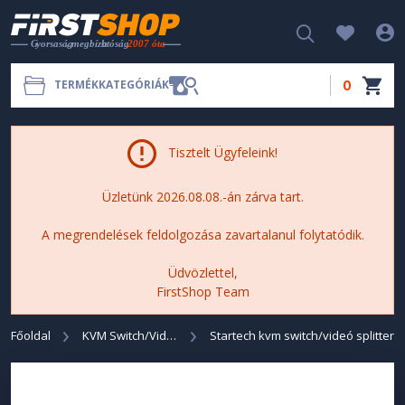
0
TERMÉKKATEGÓRIÁK
Tisztelt Ügyfeleink!
Üzletünk 2026.08.08.-án zárva tart.
A megrendelések feldolgozása zavartalanul folytatódik.
Üdvözlettel,
FirstShop Team
Főoldal
KVM Switch/Videó Splitter
Startech kvm switch/videó splitter