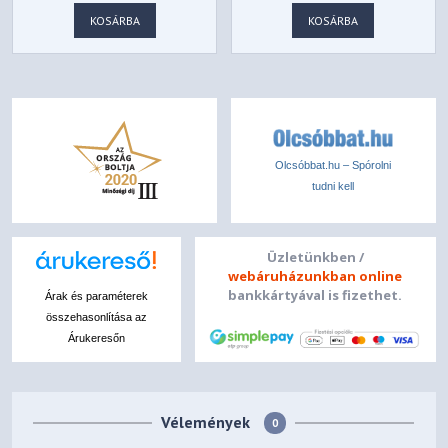
VIDEO SPLITTER -
KOSÁRBA
KOSÁRBA
CSV-1478
Olcsóbbat.hu – Spórolni
tudni kell
Üzletünkben /
webáruházunkban online
bankkártyával is fizethet.
Árak és paraméterek
összehasonlítása az
Árukeresőn
Vélemények
0