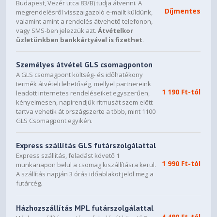
Budapest, Vezér utca 83/B) tudja átvenni. A
Díjmentes
megrendelésről visszaigazoló e-mailt küldünk,
valamint amint a rendelés átvehető telefonon,
vagy SMS-ben jelezzük azt.
Átvételkor
üzletünkben bankkártyával is fizethet
.
Személyes átvétel GLS csomagponton
A GLS csomagpont költség- és időhatékony
termék átvételi lehetőség, mellyel partnereink
1 190 Ft-tól
leadott internetes rendeléseiket egyszerűen,
kényelmesen, napirendjük ritmusát szem előtt
tartva vehetik át országszerte a több, mint 1100
GLS Csomagpont egyikén.
Express szállítás GLS futárszolgálattal
Express szállítás, feladást követő 1
1 990 Ft-tól
munkanapon belül a csomag kiszállításra kerül.
A szállítás napján 3 órás időablakot jelöl meg a
futárcég.
Házhozszállítás MPL futárszolgálattal
4 490 Ft-tól