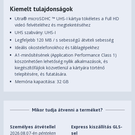
Kiemelt tulajdonságok
Utra® microSDHC ™ UHS-I kártya tökéletes a Full HD
videó felvételéhez és megtekintéséhez
UHS szabvány: UHS-I
Legfeljebb 120 MB / s sebességű átviteli sebesség
Ideális okostelefonokhoz és táblagépekhez
A1-minősítésének (Application Performance Class 1)
köszönhetően lehetőség nyílik alkalmazások, és
kiegészítőfájlok közvetlenül a kártyára történő
telepítésére, és futatására.
Memória kapacitása: 32 GB
Mikor tudja átvenni a terméket?
Személyes átvétellel
Express kiszállítás GLS-
2026.08.07-én
pénteken
sel