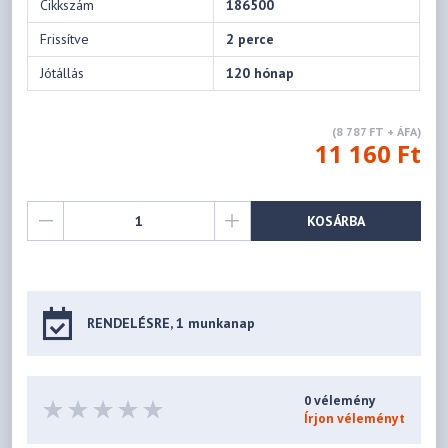
Cikkszám
186500
Frissítve
2 perce
Jótállás
120 hónap
(8 787 FT + ÁFA)
11 160 Ft
KOSÁRBA
RENDELÉSRE, 1 munkanap
0 vélemény
Írjon véleményt