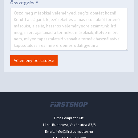
Összegzés *
Vélemény belküldése
First Computer Kft.
1141 Budapest, Vezér utca 83/B
Email:
info@firstcomputer.hu