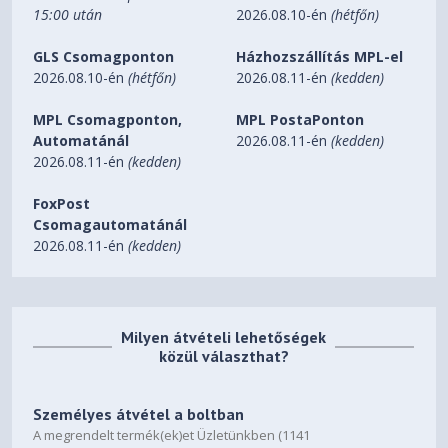
15:00 után
2026.08.10-én
(hétfőn)
GLS Csomagponton
Házhozszállítás MPL-el
2026.08.10-én
(hétfőn)
2026.08.11-én
(kedden)
MPL Csomagponton,
MPL PostaPonton
Automatánál
2026.08.11-én
(kedden)
2026.08.11-én
(kedden)
FoxPost
Csomagautomatánál
2026.08.11-én
(kedden)
Milyen átvételi lehetőségek
közül választhat?
Személyes átvétel a boltban
A megrendelt termék(ek)et Üzletünkben (1141