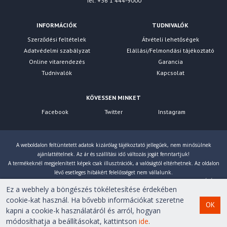
Tel: +36 1 444-9000
INFORMÁCIÓK
TUDNIVALÓK
Szerződési feltételek
Átvételi lehetőségek
Adatvédelmi szabályzat
Elállási/Felmondási tájékoztató
Online vitarendezés
Garancia
Tudnivalók
Kapcsolat
KÖVESSEN MINKET
Facebook
Twitter
Instagram
A weboldalon feltüntetett adatok kizárólag tájékoztató jellegűek, nem minősülnek
ajánlattételnek. Az ár és szállítási idő változás jogát fenntartjuk!
A termékeknél megjelenített képek csak illusztrációk, a valóságtól eltérhetnek. Az oldalon
lévő esetleges hibákért felelősséget nem vállalunk.
Eltérés esetén a gyártó által megadott paraméterek érvényesek! Bruttó árainkat 27% ÁFÁ-val
Ez a webhely a böngészés tökéletesítése érdekében
számoljuk!
cookie-kat használ. Ha bővebb információkat szeretne
OK
kapni a cookie-k használatáról és arról, hogyan
Copyright © 2007-2026 First Computer Kft. Minden jog
módosíthatja a beállításokat, kattintson
ide
.
fenntartva!