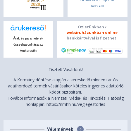
tudni kell
Üzletünkben /
webáruházunkban online
bankkártyával is fizethet.
Árak és paraméterek
összehasonlítása az
Árukeresőn
Tisztelt Vásárlónk!
A Kormány döntése alapján a kereskedő minden tartós
adathordozó termék vásárlásakor köteles ingyenes adattörlő
kódot biztosítani.
További információk a Nemzeti Média- és Hírközlési Hatóság
honlapján: https://nmhh.hu/veglegestorles
Vélemények
0