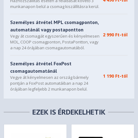
Házhozszállítás esetén a feladását követő 3
munkanapon belül a csomag kiszállításra kerül.
Személyes átvétel MPL csomagponton,
automatánál vagy postapontton
2 990 Ft-tól
Vegy át csomagját egyszerűen és kényelmesen
MOL, COOP csomagponton, PostaPontton, vagy
a nap 24 órájában csomagautomatából.
Személyes átvétel FoxPost
csomagautomatánál
1 190 Ft-tól
Vegye át kényelmesen az ország bármely
pontján a FoxPost automatáiban a nap 24
órájában legfeljebb 2 munkanapon belül.
EZEK IS ÉRDEKELHETIK