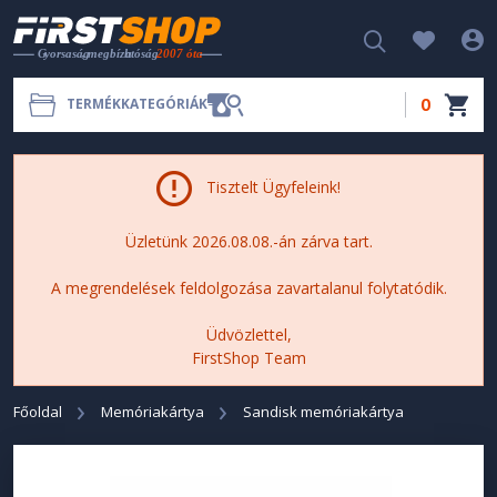
0
TERMÉKKATEGÓRIÁK
Tisztelt Ügyfeleink!
Üzletünk 2026.08.08.-án zárva tart.
A megrendelések feldolgozása zavartalanul folytatódik.
Üdvözlettel,
FirstShop Team
Főoldal
Memóriakártya
Sandisk memóriakártya