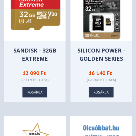
SANDISK - 32GB
SILICON POWER -
EXTREME
GOLDEN SERIES
MICROSDHC 32GB
HIGH ENDURANCE
12 090 Ft
16 140 Ft
+ ADAPTER -
MICROSD 32GB -
(9 519 FT + ÁFA)
(12 708 FT + ÁFA)
SDSQXAF-032G-
SP032GBSTHDV3V1HS
GN6MA/173420
KOSÁRBA
KOSÁRBA
Olcsóbbat.hu – Spórolni