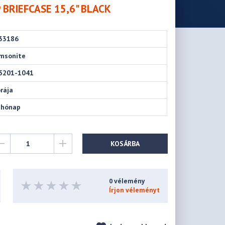
BRIEFCASE 15,6" BLACK
33186
msonite
5201-1041
órája
 hónap
KOSÁRBA
0 vélemény
Írjon véleményt