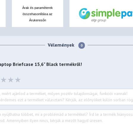
Árak és paraméterek
összehasonlítása az
Árukeresőn
Vélemények
0
aptop Briefcase 15,6" Black
termékről!