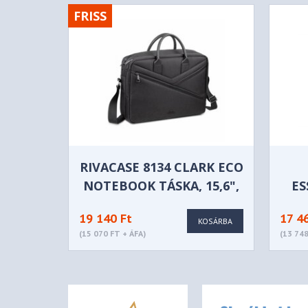
FRISS
RIVACASE 8134 CLARK ECO
NOTEBOOK TÁSKA, 15,6",
ES
FEKETE
19 140 Ft
17 4
KOSÁRBA
(15 070 FT + ÁFA)
(13 748