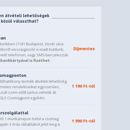
en átvételi lehetőségek
közül választhat?
ban
etünkben (1141 Budapest, Vezér utca
Díjmentes
lésről visszaigazoló e-mailt küldünk,
hető telefonon, vagy SMS-ben jelezzük
bankkártyával is fizethet
.
csomagponton
dőhatékony termék átvételi lehetőség,
1 190 Ft-tól
ternetes rendeléseiket egyszerűen,
sát szem előtt tartva vehetik át
0 GLS Csomagpont egyikén.
árszolgálattal
vető 1 munkanapon belül a csomag
1 990 Ft-tól
napján 3 órás időablakot jelöl meg a