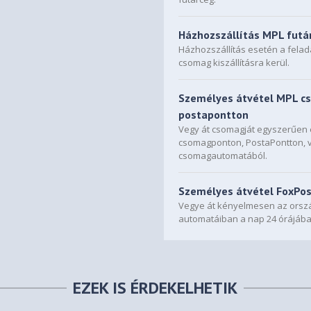
Házhozszállítás MPL futá
Házhozszállítás esetén a fela
csomag kiszállításra kerül.
Személyes átvétel MPL c
postapontton
Vegy át csomagját egyszerűe
csomagponton, PostaPontton, 
csomagautomatából.
Személyes átvétel FoxPo
Vegye át kényelmesen az orszá
automatáiban a nap 24 órájába
EZEK IS ÉRDEKELHETIK