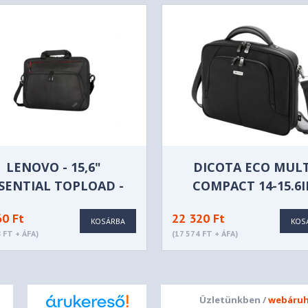
LENOVO - 15,6"
DICOTA ECO MULT
SENTIAL TOPLOAD -
COMPACT 14-15.6
4X41A30365
60 Ft
22 320 Ft
KOSÁRBA
KOS
 FT + ÁFA)
(17 574 FT + ÁFA)
Üzletünkben /
webáruh