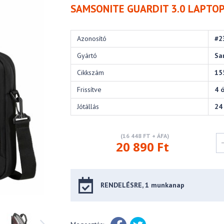
SAMSONITE GUARDIT 3.0 LAPTOP 
Azonosító
#2
Gyártó
Sa
Cikkszám
15
Frissítve
4 
Jótállás
24
(16 448 FT + ÁFA)
20 890 Ft
RENDELÉSRE, 1 munkanap