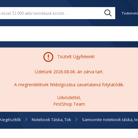
Tudnival
Tisztelt Ügyfeleink!
Üzletünk 2026.08.08.-án zárva tart.
A megrendelések feldolgozása zavartalanul folytatódik.
Üdvözlettel,
FirstShop Team
Kiegészítők
Notebook Táska, Tok
Samsonite notebook táska, t