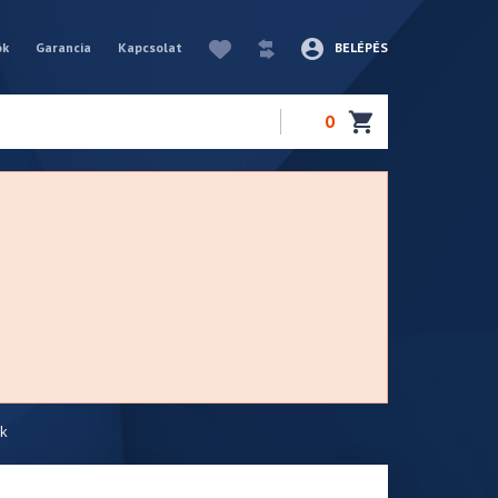
ók
Garancia
Kapcsolat
BELÉPÉS
0
ok