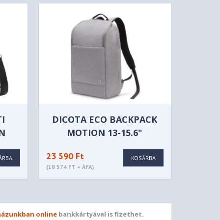
I
DICOTA ECO BACKPACK
IN
MOTION 13-15.6"
HÁTIZSÁK VILÁGOS
23 590 Ft
SZÜRKE - D31876-RPET
ÁRBA
KOSÁRBA
(18 574 FT + ÁFA)
ázunkban online
bankkártyával is fizethet.