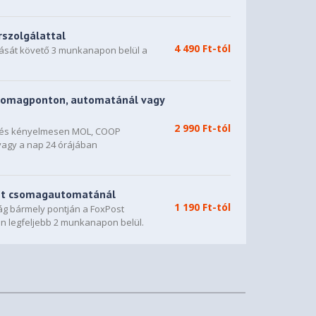
rszolgálattal
4 490 Ft-tól
dását követő 3 munkanapon belül a
somagponton, automatánál vagy
2 990 Ft-tól
n és kényelmesen MOL, COOP
vagy a nap 24 órájában
st csomagautomatánál
1 190 Ft-tól
g bármely pontján a FoxPost
n legfeljebb 2 munkanapon belül.