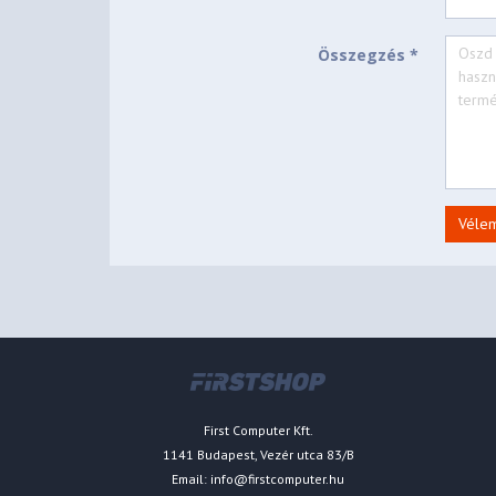
Összegzés *
Véle
First Computer Kft.
1141 Budapest, Vezér utca 83/B
Email:
info@firstcomputer.hu