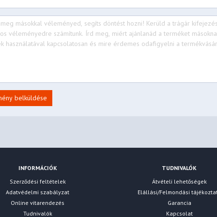
mény belküldése
INFORMÁCIÓK
TUDNIVALÓK
Szerződési feltételek
Átvételi lehetőségek
Adatvédelmi szabályzat
Elállási/Felmondási tájékozta
Online vitarendezés
Garancia
Tudnivalók
Kapcsolat