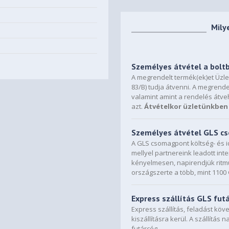
Mily
Személyes átvétel a bolt
A megrendelt termék(ek)et Üzl
83/B) tudja átvenni. A megrende
valamint amint a rendelés átve
azt.
Átvételkor üzletünkben 
Személyes átvétel GLS 
A GLS csomagpont költség- és i
mellyel partnereink leadott in
kényelmesen, napirendjük ritmu
országszerte a több, mint 110
Express szállítás GLS fut
Express szállítás, feladást kö
kiszállításra kerül. A szállítás 
futárcég.