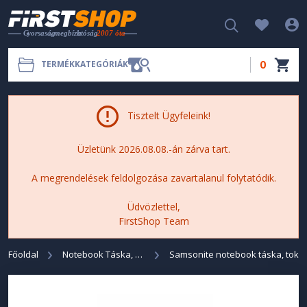
0
TERMÉKKATEGÓRIÁK
Tisztelt Ügyfeleink!
Üzletünk 2026.08.08.-án zárva tart.
A megrendelések feldolgozása zavartalanul folytatódik.
Üdvözlettel,
FirstShop Team
Főoldal
Notebook Táska, Tok
Samsonite notebook táska, tok