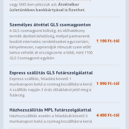
vagy SMS-ben jelezzük azt.
Átvételkor
üzletünkben bankkártyával is fizethet
.
Személyes átvétel GLS csomagponton
A GLS csomagpont költség- és időhatékony
termék átvételi lehetőség, mellyel partnereink
1 190 Ft-tól
leadott internetes rendeléseiket egyszerűen,
kényelmesen, napirendjük ritmusát szem előtt
tartva vehetik át országszerte a több, mint 1100
GLS Csomagpont egyikén.
Express szállítás GLS futárszolgálattal
Express szállítás, feladást követő 1
1 990 Ft-tól
munkanapon belül a csomag kiszállításra kerül.
A szállítás napján 3 órás időablakot jelöl meg a
futárcég.
Házhozszállítás MPL futárszolgálattal
4 490 Ft-tól
Házhozszállítás esetén a feladását követő 3
munkanapon belül a csomag kiszállításra kerül.