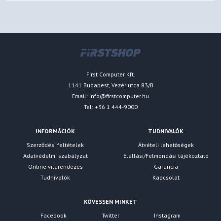
First Computer Kft.
1141 Budapest, Vezér utca 83/B
Email:
info@firstcomputer.hu
Tel: +36 1 444-9000
INFORMÁCIÓK
TUDNIVALÓK
Szerződési feltételek
Átvételi lehetőségek
Adatvédelmi szabályzat
Elállási/Felmondási tájékoztató
Online vitarendezés
Garancia
Tudnivalók
Kapcsolat
KÖVESSEN MINKET
Facebook
Twitter
Instagram