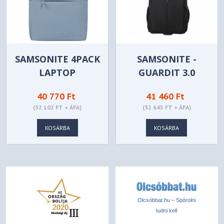
SAMSONITE 4PACK
SAMSONITE -
LAPTOP
GUARDIT 3.0
BACKPACK
LAPTOP
40 770 Ft
41 460 Ft
HANDLES 15,6"
BACKPACK WITH
(32 102 FT + ÁFA)
(32 645 FT + ÁFA)
DUSTY BLUE
WHEELS 15,6"
BLACK - 155203-
KOSÁRBA
KOSÁRBA
1041
Olcsóbbat.hu – Spórolni
tudni kell