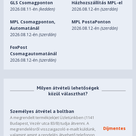
GLS Csomagponton
Házhozszállítás MPL-el
2026.08.11-én
(kedden)
2026.08.12-én
(szerdán)
MPL Csomagponton,
MPL PostaPonton
Automatánál
2026.08.12-én
(szerdán)
2026.08.12-én
(szerdán)
FoxPost
Csomagautomatánál
2026.08.12-én
(szerdán)
Milyen átvételi lehetőségek
közül választhat?
Személyes átvétel a boltban
A megrendelt termék(ek)et Üzletünkben (1141
Budapest, Vezér utca 83/B) tudja átvenni. A
Díjmentes
megrendelésről visszaigazoló e-mailt küldünk,
valamint amint a rendelés átvehető telefonon,