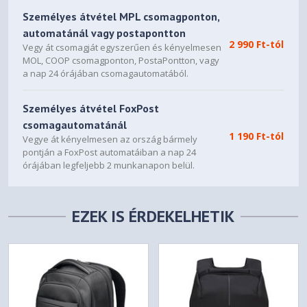
Személyes átvétel MPL csomagponton,
automatánál vagy postapontton
2 990 Ft-tól
Vegy át csomagját egyszerűen és kényelmesen
MOL, COOP csomagponton, PostaPontton, vagy
a nap 24 órájában csomagautomatából.
Személyes átvétel FoxPost
csomagautomatánál
1 190 Ft-tól
Vegye át kényelmesen az ország bármely
pontján a FoxPost automatáiban a nap 24
órájában legfeljebb 2 munkanapon belül.
EZEK IS ÉRDEKELHETIK