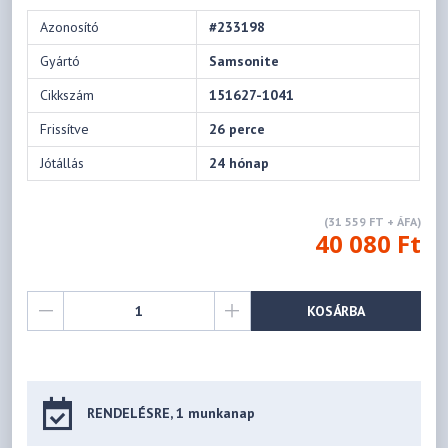
Azonosító
#233198
Gyártó
Samsonite
Cikkszám
151627-1041
Frissítve
26 perce
Jótállás
24 hónap
(31 559 FT + ÁFA)
40 080 Ft
KOSÁRBA
RENDELÉSRE, 1 munkanap