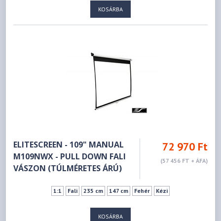
KOSÁRBA
ELITESCREEN - 109" MANUAL
72 970 Ft
M109NWX - PULL DOWN FALI
(57 456 FT + ÁFA)
VÁSZON (TÚLMÉRETES ÁRÚ)
1:1
Fali
235 cm
147 cm
Fehér
Kézi
KOSÁRBA