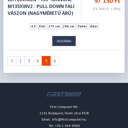
97 150 Ft
M135XWV2 - PULL DOWN FALI
(76 496 FT + ÁFA)
VÁSZON (NAGYMÉRETŰ ÁRÚ)
4:3
Fali
275 cm
206 cm
Fehér
Kézi
KOSÁRBA
1
2
3
4
5
6
First Computer Kft.
1141 Budapest, Vezér utca 83/B
Email:
info@firstcomputer.hu
Tel: +36 1 444-9000