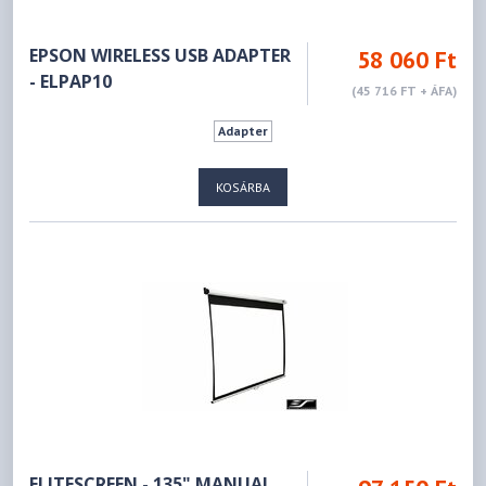
EPSON WIRELESS USB ADAPTER
58 060 Ft
- ELPAP10
(45 716 FT + ÁFA)
Adapter
KOSÁRBA
ELITESCREEN - 135" MANUAL