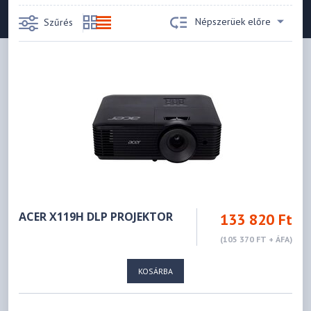
Népszerüek előre
Szűrés
ACER X119H DLP PROJEKTOR
133 820 Ft
(105 370 FT + ÁFA)
KOSÁRBA