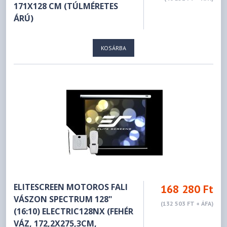
171X128 CM (TÚLMÉRETES
ÁRÚ)
KOSÁRBA
ELITESCREEN MOTOROS FALI
168 280 Ft
VÁSZON SPECTRUM 128"
(132 503 FT + ÁFA)
(16:10) ELECTRIC128NX (FEHÉR
VÁZ, 172,2X275,3CM,