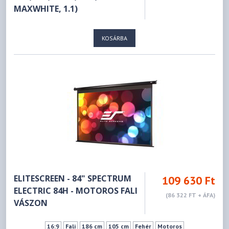
MAXWHITE, 1.1)
KOSÁRBA
ELITESCREEN - 84" SPECTRUM
109 630 Ft
ELECTRIC 84H - MOTOROS FALI
(86 322 FT + ÁFA)
VÁSZON
16:9
Fali
186 cm
105 cm
Fehér
Motoros