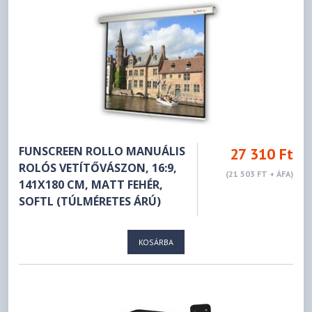
FUNSCREEN ROLLO MANUÁLIS
27 310 Ft
ROLÓS VETÍTŐVÁSZON, 16:9,
(21 503 FT + ÁFA)
141X180 CM, MATT FEHÉR,
SOFTL (TÚLMÉRETES ÁRÚ)
KOSÁRBA