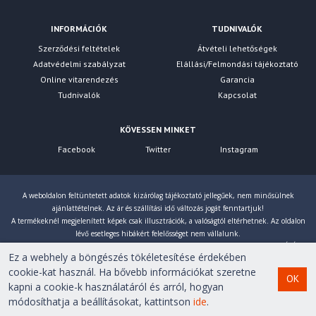
INFORMÁCIÓK
TUDNIVALÓK
Szerződési feltételek
Átvételi lehetőségek
Adatvédelmi szabályzat
Elállási/Felmondási tájékoztató
Online vitarendezés
Garancia
Tudnivalók
Kapcsolat
KÖVESSEN MINKET
Facebook
Twitter
Instagram
A weboldalon feltüntetett adatok kizárólag tájékoztató jellegűek, nem minősülnek
ajánlattételnek. Az ár és szállítási idő változás jogát fenntartjuk!
A termékeknél megjelenített képek csak illusztrációk, a valóságtól eltérhetnek. Az oldalon
lévő esetleges hibákért felelősséget nem vállalunk.
Eltérés esetén a gyártó által megadott paraméterek érvényesek! Bruttó árainkat 27% ÁFÁ-val
Ez a webhely a böngészés tökéletesítése érdekében
számoljuk!
cookie-kat használ. Ha bővebb információkat szeretne
OK
kapni a cookie-k használatáról és arról, hogyan
Copyright © 2007-2026 First Computer Kft. Minden jog
módosíthatja a beállításokat, kattintson
ide
.
fenntartva!