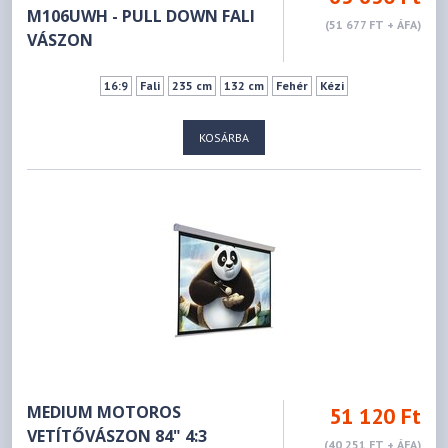
M106UWH - PULL DOWN FALI
(51 677 FT + ÁFA)
VÁSZON
16:9
Fali
235 cm
132 cm
Fehér
Kézi
KOSÁRBA
MEDIUM MOTOROS
51 120 Ft
VETÍTŐVÁSZON 84" 4:3
(40 251 FT + ÁFA)