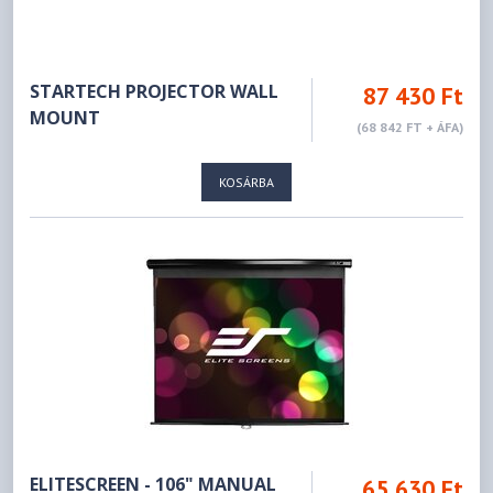
STARTECH PROJECTOR WALL
87 430 Ft
MOUNT
(68 842 FT + ÁFA)
KOSÁRBA
ELITESCREEN - 106" MANUAL
65 630 Ft