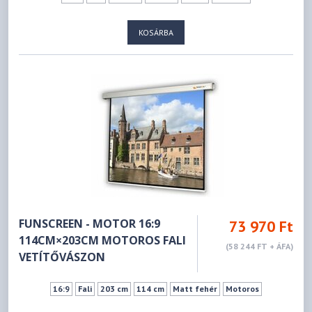
KOSÁRBA
FUNSCREEN - MOTOR 16:9
73 970 Ft
114CM×203CM MOTOROS FALI
(58 244 FT + ÁFA)
VETÍTŐVÁSZON
16:9
Fali
203 cm
114 cm
Matt fehér
Motoros