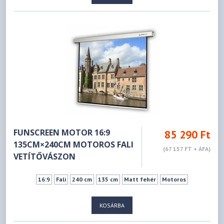
FUNSCREEN MOTOR 16:9
85 290 Ft
135CM×240CM MOTOROS FALI
(67 157 FT + ÁFA)
VETÍTŐVÁSZON
16:9
Fali
240 cm
135 cm
Matt fehér
Motoros
KOSÁRBA