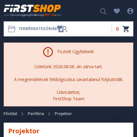
0
TERMÉKKATEGÓRIÁK
Tisztelt Ügyfeleink!
Üzletünk 2026.08.08.-án zárva tart.
A megrendelések feldolgozása zavartalanul folytatódik.
Üdvözlettel,
FirstShop Team
Főoldal
Periféria
Projektor
Projektor