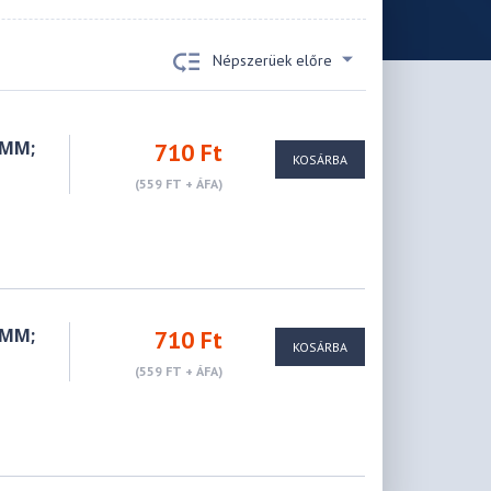
Népszerüek előre
6MM;
710 Ft
KOSÁRBA
(559 FT + ÁFA)
6MM;
710 Ft
KOSÁRBA
(559 FT + ÁFA)