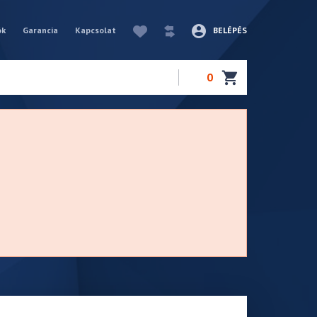
ók
Garancia
Kapcsolat
BELÉPÉS
0