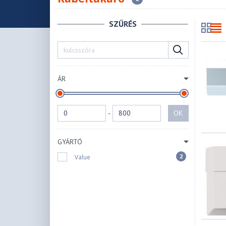
SZŰRÉS
ÁR
-
OK
GYÁRTÓ
2
Value