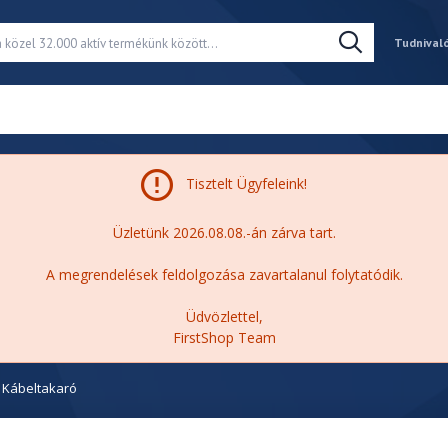
Tudnival
Tisztelt Ügyfeleink!
Üzletünk 2026.08.08.-án zárva tart.
A megrendelések feldolgozása zavartalanul folytatódik.
Üdvözlettel,
FirstShop Team
Kábeltakaró