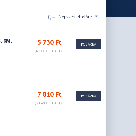
Népszerüek előre
, 6M,
5 730 Ft
KOSÁRBA
(4 511 FT + ÁFA)
7 810 Ft
KOSÁRBA
(6 149 FT + ÁFA)