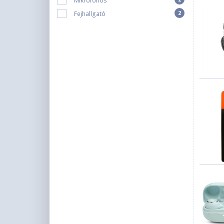
Mikrofonos
2
Fejhallgató