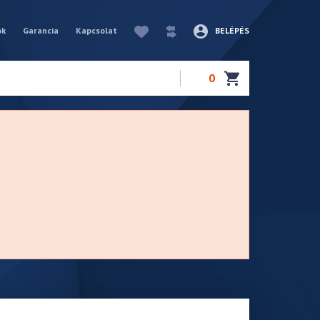
ók
Garancia
Kapcsolat
BELÉPÉS
0