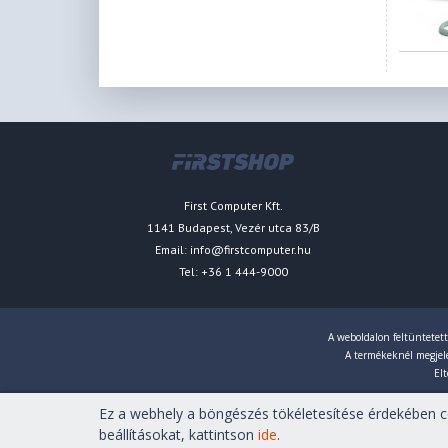
First Computer Kft.
1141 Budapest, Vezér utca 83/B
Email:
info@firstcomputer.hu
Tel: +36 1 444-9000
A weboldalon feltüntetett
A termékeknél megjelen
Elt
Ez a webhely a böngészés tökéletesítése érdekében co
Copyright © 2007-2026 First Computer Kft. Minden jog fenn
beállításokat, kattintson
ide
.