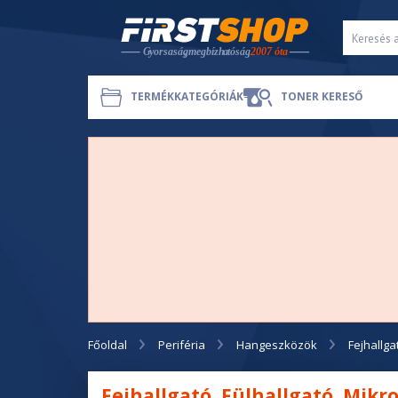
TERMÉKKATEGÓRIÁK
TONER KERESŐ
Főoldal
Periféria
Hangeszközök
Fejhallga
Fejhallgató, Fülhallgató, Mikr