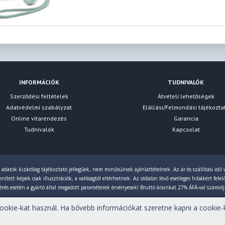
INFORMÁCIÓK
TUDNIVALÓK
Szerződési feltételek
Átvételi lehetőségek
Adatvédelmi szabályzat
Elállási/Felmondási tájékozta
Online vitarendezés
Garancia
Tudnivalók
Kapcsolat
 adatok kizárólag tájékoztató jellegűek, nem minősülnek ajánlattételnek. Az ár és szállítási idő v
ített képek csak illusztrációk, a valóságtól eltérhetnek. Az oldalon lévő esetleges hibákért fele
érés esetén a gyártó által megadott paraméterek érvényesek! Bruttó árainkat 27% ÁFÁ-val számol
okie-kat használ. Ha bővebb információkat szeretne kapni a cookie-k
tartva!