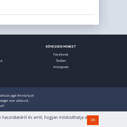
KÖVESSEN MINKET
Facebook
tó
Twitter
Instagram
áltozás jogát fenntartjuk!
lősséget nem vállalunk.
juk!
 használatáról és arról, hogyan módosíthatja a
OK