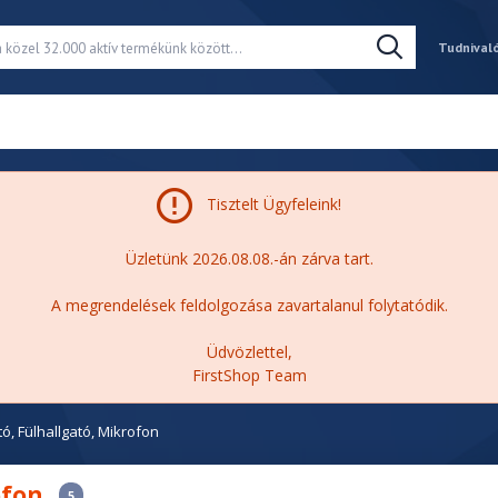
Tudnival
Tisztelt Ügyfeleink!
Üzletünk 2026.08.08.-án zárva tart.
A megrendelések feldolgozása zavartalanul folytatódik.
Üdvözlettel,
FirstShop Team
tó, Fülhallgató, Mikrofon
ofon
5