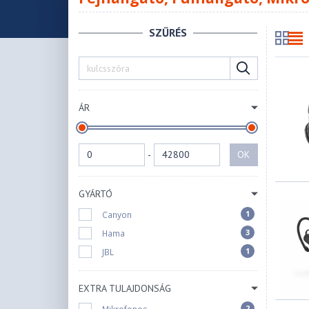
SZŰRÉS
ÁR
-
OK
GYÁRTÓ
1
Canyon
3
Hama
1
JBL
EXTRA TULAJDONSÁG
2