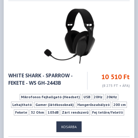
WHITE SHARK - SPARROW -
10 510 Ft
FEKETE - WS GH-2443B
(8 275 FT + ÁFA)
Mikrofonos Fejhallgató (Headset)
USB
20Hz
20kHz
Lehajtható
Gamer (Játékosoknak)
Hangerőszabályzó
200 cm
Fekete
32 Ohm
103dB
Zárt rendszerű
Fej tetőre/feletti
KOSÁRBA