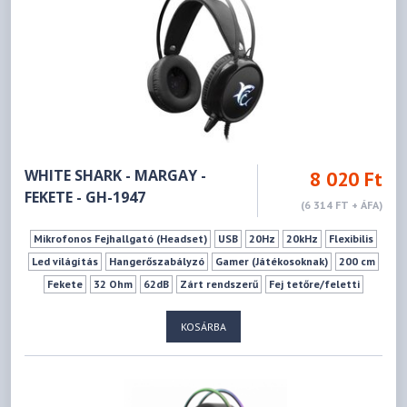
WHITE SHARK - MARGAY -
8 020 Ft
FEKETE - GH-1947
(6 314 FT + ÁFA)
Mikrofonos Fejhallgató (Headset)
USB
20Hz
20kHz
Flexibilis
Led világítás
Hangerőszabályzó
Gamer (Játékosoknak)
200 cm
Fekete
32 Ohm
62dB
Zárt rendszerű
Fej tetőre/feletti
KOSÁRBA