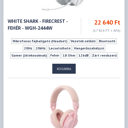
WHITE SHARK - FIRECREST -
22 640 Ft
FEHÉR - WGH-2444W
(17 826 FT + ÁFA)
Mikrofonos Fejhallgató (Headset)
Vezeték nélküli
Bluetooth
20Hz
20kHz
Lecsatolható
Hangerőszabályzó
Gamer (Játékosoknak)
Fehér
18 Ohm
126dB
Zárt rendszerű
Fej tetőre/feletti
KOSÁRBA