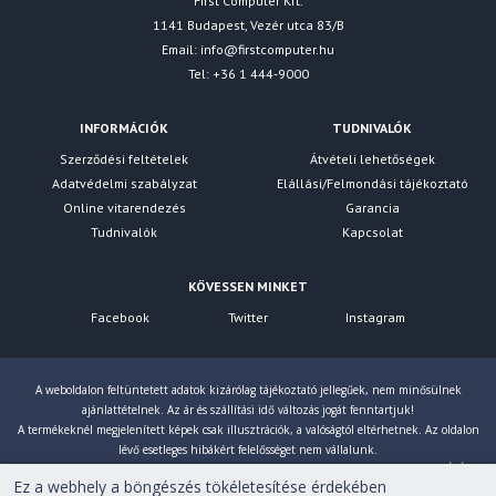
First Computer Kft.
1141 Budapest, Vezér utca 83/B
Email:
info@firstcomputer.hu
Tel: +36 1 444-9000
INFORMÁCIÓK
TUDNIVALÓK
Szerződési feltételek
Átvételi lehetőségek
Adatvédelmi szabályzat
Elállási/Felmondási tájékoztató
Online vitarendezés
Garancia
Tudnivalók
Kapcsolat
KÖVESSEN MINKET
Facebook
Twitter
Instagram
A weboldalon feltüntetett adatok kizárólag tájékoztató jellegűek, nem minősülnek
ajánlattételnek. Az ár és szállítási idő változás jogát fenntartjuk!
A termékeknél megjelenített képek csak illusztrációk, a valóságtól eltérhetnek. Az oldalon
lévő esetleges hibákért felelősséget nem vállalunk.
Eltérés esetén a gyártó által megadott paraméterek érvényesek! Bruttó árainkat 27% ÁFÁ-val
Ez a webhely a böngészés tökéletesítése érdekében
számoljuk!