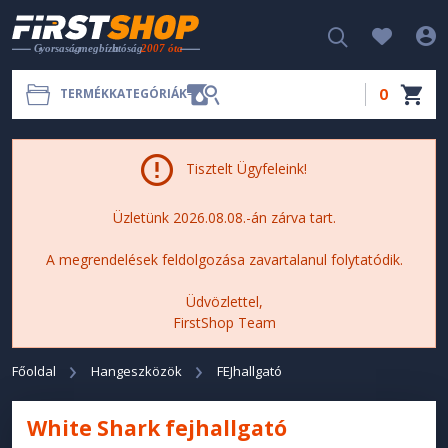
0
TERMÉKKATEGÓRIÁK
Tisztelt Ügyfeleink!
Üzletünk 2026.08.08.-án zárva tart.
A megrendelések feldolgozása zavartalanul folytatódik.
Üdvözlettel,
FirstShop Team
Főoldal
Hangeszközök
FEJhallgató
White Shark fejhallgató