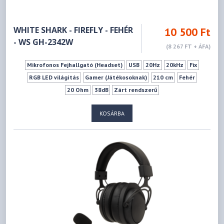
WHITE SHARK - FIREFLY - FEHÉR
10 500 Ft
- WS GH-2342W
(8 267 FT + ÁFA)
Mikrofonos Fejhallgató (Headset)
USB
20Hz
20kHz
Fix
RGB LED világítás
Gamer (Játékosoknak)
210 cm
Fehér
20 Ohm
38dB
Zárt rendszerű
KOSÁRBA