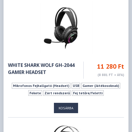
WHITE SHARK WOLF GH-2044
11 280 Ft
GAMER HEADSET
(8 881 FT + ÁFA)
Mikrofonos Fejhallgató (Headset)
USB
Gamer (Játékosoknak)
Fekete
Zárt rendszerű
Fej tetőre/feletti
KOSÁRBA