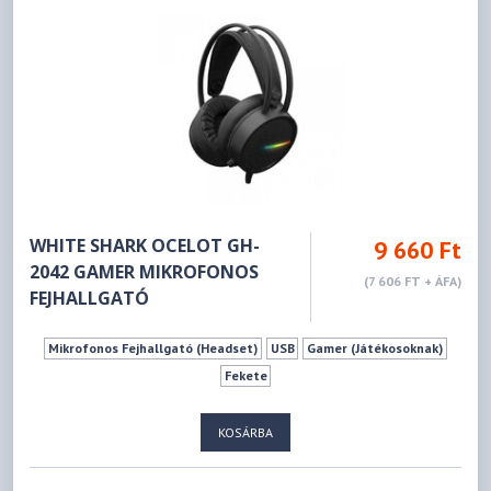
WHITE SHARK OCELOT GH-
9 660 Ft
2042 GAMER MIKROFONOS
(7 606 FT + ÁFA)
FEJHALLGATÓ
Mikrofonos Fejhallgató (Headset)
USB
Gamer (Játékosoknak)
Fekete
KOSÁRBA