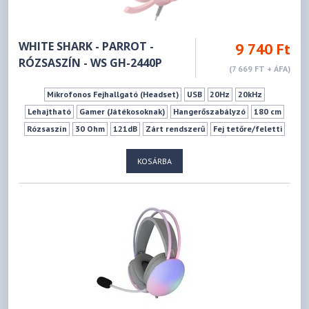
WHITE SHARK - PARROT -
9 740 Ft
RÓZSASZÍN - WS GH-2440P
(7 669 FT + ÁFA)
Mikrofonos Fejhallgató (Headset)
USB
20Hz
20kHz
Lehajtható
Gamer (Játékosoknak)
Hangerőszabályzó
180 cm
Rózsaszín
30 Ohm
121dB
Zárt rendszerű
Fej tetőre/feletti
KOSÁRBA