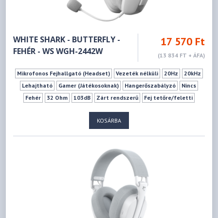
WHITE SHARK - BUTTERFLY -
17 570 Ft
FEHÉR - WS WGH-2442W
(13 834 FT + ÁFA)
Mikrofonos Fejhallgató (Headset)
Vezeték nélküli
20Hz
20kHz
Lehajtható
Gamer (Játékosoknak)
Hangerőszabályzó
Nincs
Fehér
32 Ohm
103dB
Zárt rendszerű
Fej tetőre/feletti
KOSÁRBA