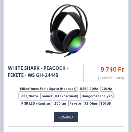
WHITE SHARK - PEACOCK -
9 740 Ft
FEKETE - WS GH-2444B
(7 669 FT + ÁFA)
Mikrofonos Fejhallgató (Headset)
USB
20Hz
20kHz
Lehajtható
Gamer (Játékosoknak)
Hangerőszabályzó
RGB LED világítás
200 cm
Fekete
32 Ohm
103dB
Zárt rendszerű
Fej tetőre/feletti
KOSÁRBA