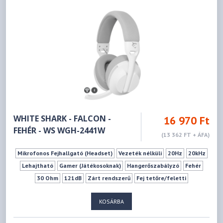
WHITE SHARK - FALCON -
16 970 Ft
FEHÉR - WS WGH-2441W
(13 362 FT + ÁFA)
Mikrofonos Fejhallgató (Headset)
Vezeték nélküli
20Hz
20kHz
Lehajtható
Gamer (Játékosoknak)
Hangerőszabályzó
Fehér
30 Ohm
121dB
Zárt rendszerű
Fej tetőre/feletti
KOSÁRBA