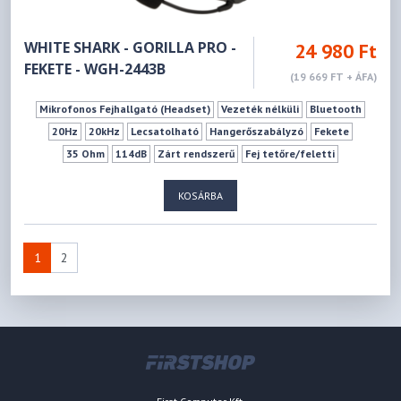
WHITE SHARK - GORILLA PRO -
24 980 Ft
FEKETE - WGH-2443B
(19 669 FT + ÁFA)
Mikrofonos Fejhallgató (Headset)
Vezeték nélküli
Bluetooth
20Hz
20kHz
Lecsatolható
Hangerőszabályzó
Fekete
35 Ohm
114dB
Zárt rendszerű
Fej tetőre/feletti
KOSÁRBA
1
2