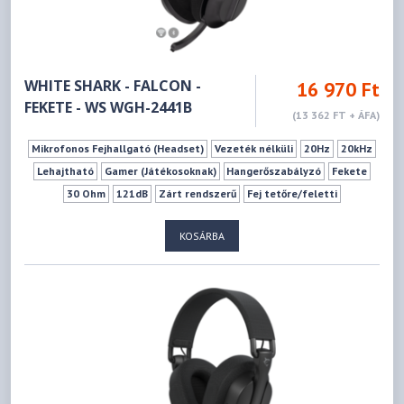
WHITE SHARK - FALCON -
16 970 Ft
FEKETE - WS WGH-2441B
(13 362 FT + ÁFA)
Mikrofonos Fejhallgató (Headset)
Vezeték nélküli
20Hz
20kHz
Lehajtható
Gamer (Játékosoknak)
Hangerőszabályzó
Fekete
30 Ohm
121dB
Zárt rendszerű
Fej tetőre/feletti
KOSÁRBA