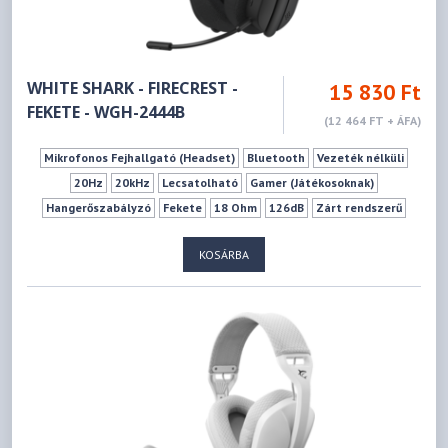
WHITE SHARK - FIRECREST -
15 830 Ft
FEKETE - WGH-2444B
(12 464 FT + ÁFA)
Mikrofonos Fejhallgató (Headset)
Bluetooth
Vezeték nélküli
20Hz
20kHz
Lecsatolható
Gamer (Játékosoknak)
Hangerőszabályzó
Fekete
18 Ohm
126dB
Zárt rendszerű
Fej tetőre/feletti
KOSÁRBA