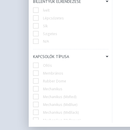
BILLENTYŰK ELRENDEZÉSE
10 zónás RGB LED
Ívelt
Gombonkénti RGB LED világítás
Lépcsőzetes
Többszínű
Sík
Szigetes
N/A
KAPCSOLÓK TÍPUSA
Ollós
Membrános
Rubber Dome
Mechanikus
Mechanikus (MxRed)
Mechanikus (MxBlue)
Mechanikus (MxBlack)
Mechanikus (MxBrown)
Mechanikus (MxClear)