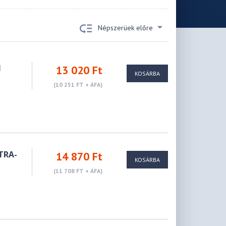
Népszerüek előre
I
13 020 Ft
KOSÁRBA
(10 251 FT + ÁFA)
TRA-
14 870 Ft
KOSÁRBA
(11 708 FT + ÁFA)