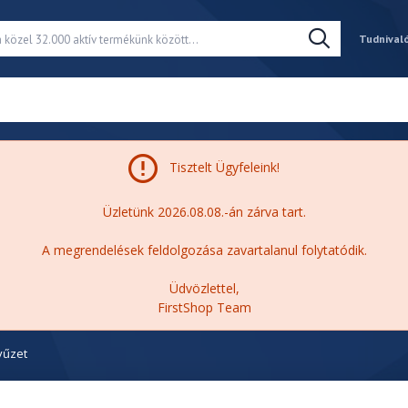
Tudnival
Tisztelt Ügyfeleink!
Üzletünk 2026.08.08.-án zárva tart.
A megrendelések feldolgozása zavartalanul folytatódik.
Üdvözlettel,
FirstShop Team
tyűzet