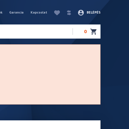
ók
Garancia
Kapcsolat
BELÉPÉS
0