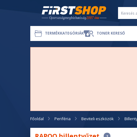
TERMÉKKATEGÓRIÁK
TONER KERESŐ
Főoldal
Periféria
Beviteli eszközök
Billen
RAPOO billentyűzet
2