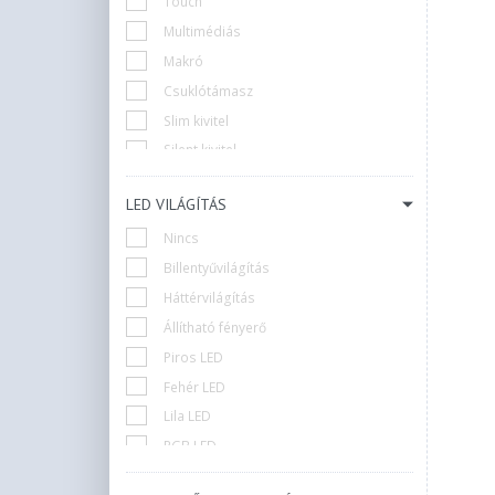
Touch
Multimédiás
Makró
Csuklótámasz
Slim kivitel
Silent kivitel
Anti-Ghosting
LED VILÁGÍTÁS
Cseppálló
Nincs
OLED kijelző
Billentyűvilágítás
Mini
Háttérvilágítás
Numpad
Állítható fényerő
Ergonomikus
Piros LED
Nincs
Fehér LED
Több eszközzel használat
Lila LED
Keypad
RGB LED
5 zónás RGB LED