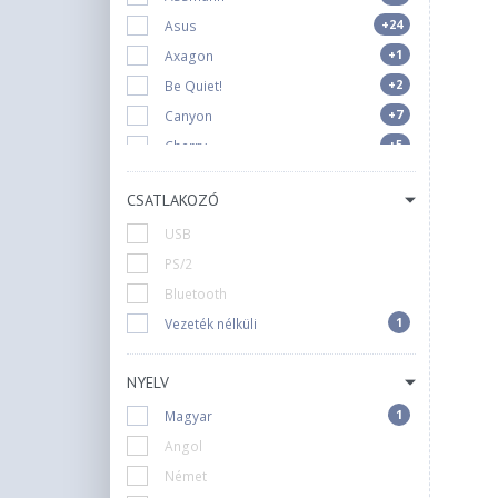
+24
Asus
+1
Axagon
+2
Be Quiet!
+7
Canyon
+5
Cherry
+8
Corsair
CSATLAKOZÓ
+2
Cougar
USB
+6
Dell
PS/2
+27
Ducky
Bluetooth
+5
Endorfy
1
Vezeték nélküli
+1
Equip
+1
Everest
NYELV
+1
Gaba
+1
1
Gembird
Magyar
+20
Genius
Angol
+1
Gwings
Német