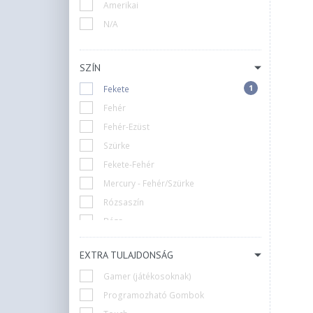
+3
HP
Amerikai
+11
Hama
N/A
+2
Keychron
+1
Lenovo
SZÍN
+39
Logitech
1
Fekete
+9
Lorgar
Fehér
+1
Manhattan
Fehér-Ezüst
2
RAPOO
Szürke
+18
Razer
Fekete-Fehér
+23
Redragon
Mercury - Fehér/Szürke
+1
Sandberg
Rózsaszín
+3
Silverline
Bézs
+2
Spirit Of Gamer
+7
Steelseries
EXTRA TULAJDONSÁG
+4
Trust
Gamer (játékosoknak)
+8
White Shark
Programozható Gombok