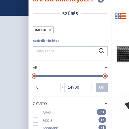
SZŰRÉS
RAPOO
szűrők törlése
ÁR
-
OK
GYÁRTÓ
+11
AVAX
+4
Apple
+1
Assmann