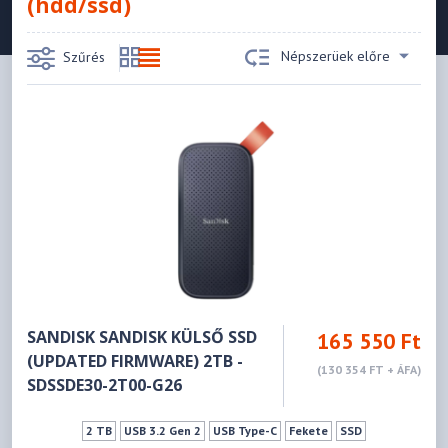
(hdd/ssd)
Népszerüek előre
Szűrés
SANDISK SANDISK KÜLSŐ SSD
165 550 Ft
(UPDATED FIRMWARE) 2TB -
(130 354 FT + ÁFA)
SDSSDE30-2T00-G26
2 TB
USB 3.2 Gen 2
USB Type-C
Fekete
SSD