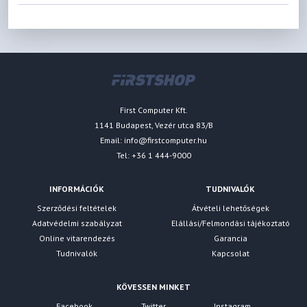
First Computer Kft.
1141 Budapest, Vezér utca 83/B
Email:
info@firstcomputer.hu
Tel: +36 1 444-9000
INFORMÁCIÓK
TUDNIVALÓK
Szerződési feltételek
Átvételi lehetőségek
Adatvédelmi szabályzat
Elállási/Felmondási tájékoztató
Online vitarendezés
Garancia
Tudnivalók
Kapcsolat
KÖVESSEN MINKET
Facebook
Twitter
Instagram