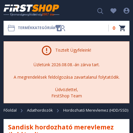
0
TERMÉKKATEGÓRIÁK
Tisztelt Ügyfeleink!
Üzletünk 2026.08.08.-án zárva tart.
A megrendelések feldolgozása zavartalanul folytatódik.
Üdvözlettel,
FirstShop Team
Főoldal
Adathordozók
Hordozható Merevlemez (HDD/SSD)
Sandisk hordozható merevlemez