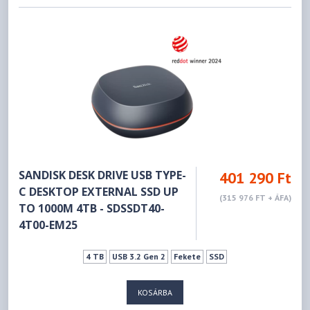
SANDISK DESK DRIVE USB TYPE-
401 290 Ft
C DESKTOP EXTERNAL SSD UP
(315 976 FT + ÁFA)
TO 1000M 4TB - SDSSDT40-
4T00-EM25
4 TB
USB 3.2 Gen 2
Fekete
SSD
KOSÁRBA