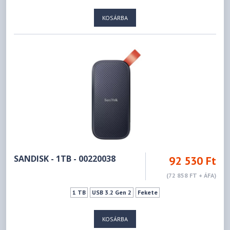
KOSÁRBA
SANDISK - 1TB - 00220038
92 530 Ft
(72 858 FT + ÁFA)
1 TB
USB 3.2 Gen 2
Fekete
KOSÁRBA