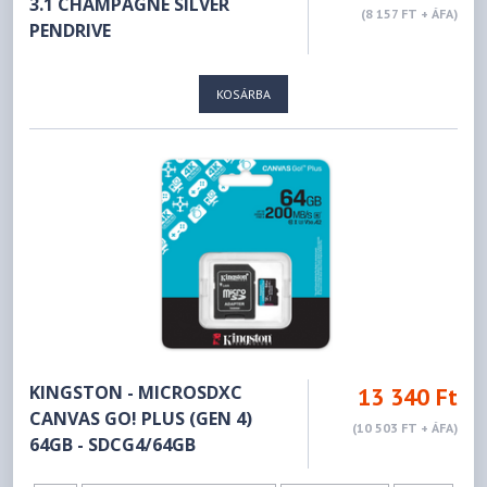
3.1 CHAMPAGNE SILVER
(8 157 FT + ÁFA)
PENDRIVE
KOSÁRBA
KINGSTON - MICROSDXC
13 340 Ft
CANVAS GO! PLUS (GEN 4)
(10 503 FT + ÁFA)
64GB - SDCG4/64GB