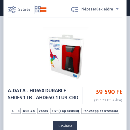
Népszerüek előre
Szűrés
A-DATA - HD650 DURABLE
39 590 Ft
SERIES 1TB - AHD650-1TU3-CRD
(31 173 FT + ÁFA)
1 TB
USB 3.0
Vörös
2,5" (Táp nélküli)
Por, csepp és ütésálló
KOSÁRBA