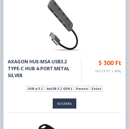
AXAGON HUE-MSA USB3.2
5 300 Ft
TYPE-C HUB 4-PORT METAL
(4 173 FT + ÁFA)
SILVER
USB-A 3.2
4xUSB 3.2 GEN 1
Passzív
Ezüst
KOSÁRBA