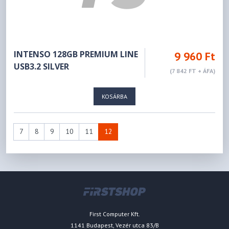
INTENSO 128GB PREMIUM LINE
9 960 Ft
USB3.2 SILVER
(7 842 FT + ÁFA)
KOSÁRBA
7
8
9
10
11
12
First Computer Kft.
1141 Budapest, Vezér utca 83/B