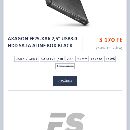
AXAGON EE25-XA6 2,5" USB3.0
3 170 Ft
HDD SATA ALINE BOX BLACK
(2 496 FT + ÁFA)
USB 3.2 Gen 1
SATA I / II / III
2,5"
9,5mm
Fekete
Fekvő
Alumínium
KOSÁRBA