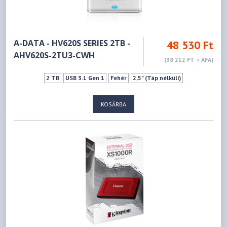
A-DATA - HV620S SERIES 2TB -
48 530 Ft
AHV620S-2TU3-CWH
(38 212 FT + ÁFA)
2 TB
USB 3.1 Gen 1
Fehér
2,5" (Táp nélküli)
KOSÁRBA