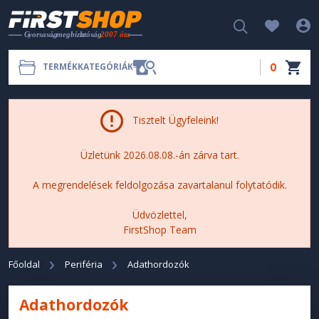
0
TERMÉKKATEGÓRIÁK
Tisztelt Ügyfeleink!
Üzletünk 2026.08.08.-án zárva tart.
A megrendelések feldolgozása zavartalanul folytatódik.
Üdvözlettel,
FirstShop Team
Főoldal
Periféria
Adathordozók
Adathordozók