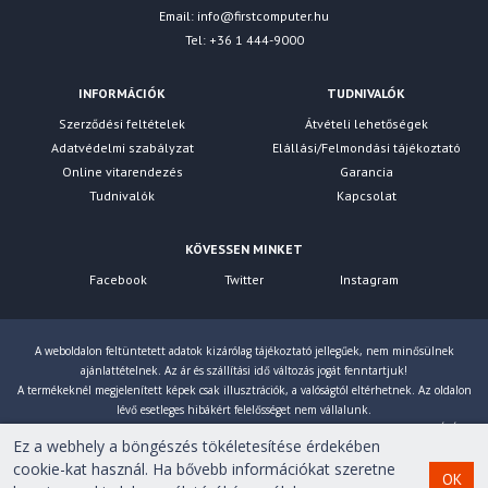
Email:
info@firstcomputer.hu
Tel: +36 1 444-9000
INFORMÁCIÓK
TUDNIVALÓK
Szerződési feltételek
Átvételi lehetőségek
Adatvédelmi szabályzat
Elállási/Felmondási tájékoztató
Online vitarendezés
Garancia
Tudnivalók
Kapcsolat
KÖVESSEN MINKET
Facebook
Twitter
Instagram
A weboldalon feltüntetett adatok kizárólag tájékoztató jellegűek, nem minősülnek
ajánlattételnek. Az ár és szállítási idő változás jogát fenntartjuk!
A termékeknél megjelenített képek csak illusztrációk, a valóságtól eltérhetnek. Az oldalon
lévő esetleges hibákért felelősséget nem vállalunk.
Eltérés esetén a gyártó által megadott paraméterek érvényesek! Bruttó árainkat 27% ÁFÁ-val
Ez a webhely a böngészés tökéletesítése érdekében
számoljuk!
cookie-kat használ. Ha bővebb információkat szeretne
OK