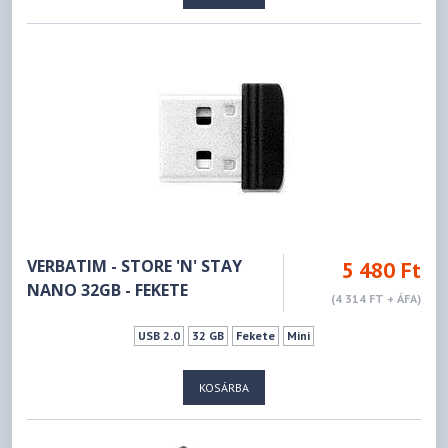
VERBATIM - STORE 'N' STAY
5 480 Ft
NANO 32GB - FEKETE
(4 314 FT + ÁFA)
USB 2.0
32 GB
Fekete
Mini
KOSÁRBA