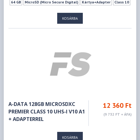
64 GB
MicroSD (Micro Secure Digital)
Kártya+Adapter
Class 10
KOSÁRBA
A-DATA 128GB MICROSDXC
12 360 Ft
PREMIER CLASS 10 UHS-I V10 A1
(9 732 FT + ÁFA)
+ ADAPTERREL
KOSÁRBA