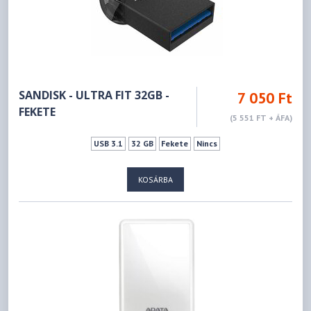
SANDISK - ULTRA FIT 32GB -
7 050 Ft
FEKETE
(5 551 FT + ÁFA)
USB 3.1
32 GB
Fekete
Nincs
KOSÁRBA