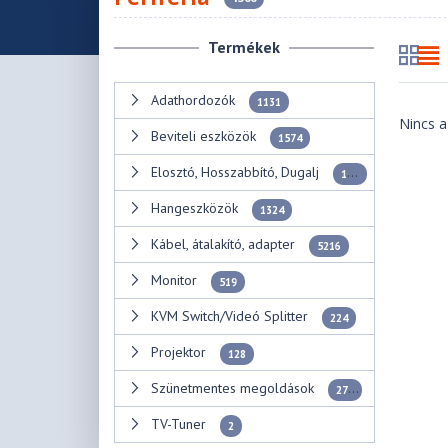
Termékek
Adathordozók
1131
Nincs a
Beviteli eszközök
1574
Elosztó, Hosszabbító, Dugalj
176
Hangeszközök
1324
Kábel, átalakító, adapter
5216
Monitor
519
KVM Switch/Videó Splitter
224
Projektor
128
Szünetmentes megoldások
271
TV-Tuner
2