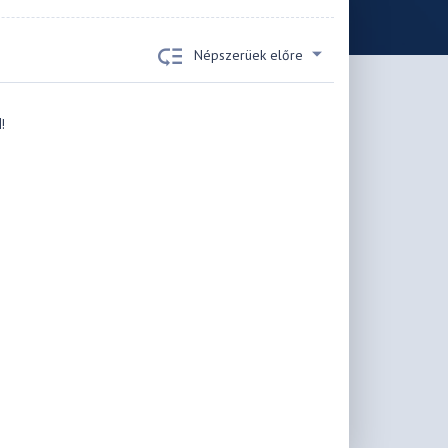
Népszerüek előre
!