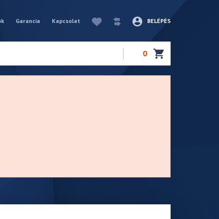
ók
Garancia
Kapcsolat
BELÉPÉS
0