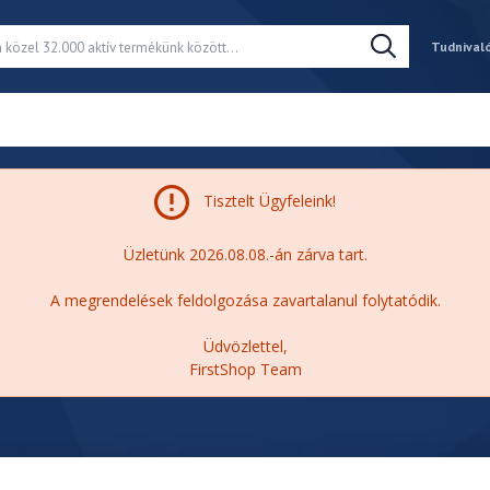
Tudnival
Tisztelt Ügyfeleink!
Üzletünk 2026.08.08.-án zárva tart.
A megrendelések feldolgozása zavartalanul folytatódik.
Üdvözlettel,
FirstShop Team