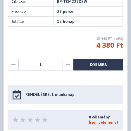
Cikkszám
RP-TCM225DEW
Frissítve
28 perce
Jótállás
12 hónap
(3 448 FT + ÁFA)
4 380 Ft
KOSÁRBA
RENDELÉSRE, 1 munkanap
0 vélemény
Írjon véleményt