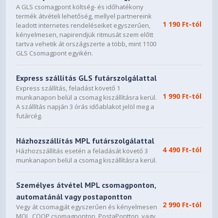
A GLS csomagpont költség- és időhatékony
termék átvételi lehetőség, mellyel partnereink
1 190 Ft-tól
leadott internetes rendeléseiket egyszerűen,
kényelmesen, napirendjük ritmusát szem előtt
tartva vehetik át országszerte a több, mint 1100
GLS Csomagpont egyikén.
Express szállítás GLS futárszolgálattal
Express szállítás, feladást követő 1
1 990 Ft-tól
munkanapon belül a csomag kiszállításra kerül.
A szállítás napján 3 órás időablakot jelöl meg a
futárcég.
Házhozszállítás MPL futárszolgálattal
4 490 Ft-tól
Házhozszállítás esetén a feladását követő 3
munkanapon belül a csomag kiszállításra kerül.
Személyes átvétel MPL csomagponton,
automatánál vagy postapontton
2 990 Ft-tól
Vegy át csomagját egyszerűen és kényelmesen
MOL, COOP csomagponton, PostaPontton, vagy