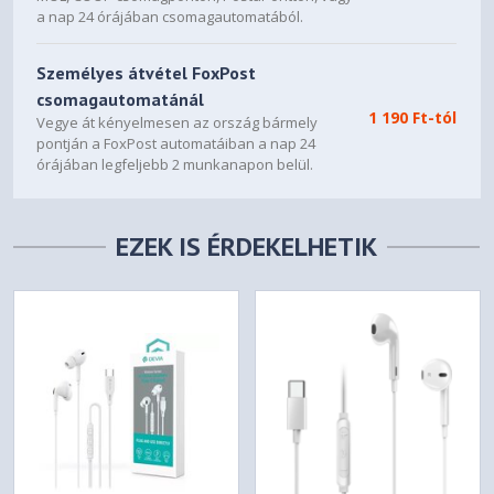
a nap 24 órájában csomagautomatából.
Személyes átvétel FoxPost
csomagautomatánál
1 190 Ft-tól
Vegye át kényelmesen az ország bármely
pontján a FoxPost automatáiban a nap 24
órájában legfeljebb 2 munkanapon belül.
EZEK IS ÉRDEKELHETIK