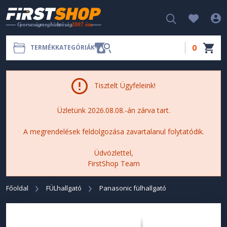
0
TERMÉKKATEGÓRIÁK
Tisztelt Ügyfeleink!
Üzletünk 2026.08.08.-án zárva tart.
A megrendelések feldolgozása zavartalanul folytatódik.
Üdvözlettel,
FirstShop Team
Főoldal
FÜLhallgató
Panasonic fülhallgató