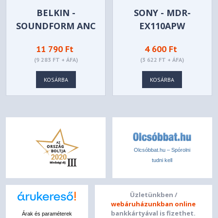
BELKIN -
SONY - MDR-
SOUNDFORM ANC
EX110APW
VEZETÉKES
11 790 Ft
4 600 Ft
FÜLHALLGATÓK
(9 283 FT + ÁFA)
(3 622 FT + ÁFA)
(USB-C) -
G3H0003HQWH
KOSÁRBA
KOSÁRBA
Olcsóbbat.hu – Spórolni
tudni kell
Üzletünkben /
webáruházunkban online
bankkártyával is fizethet.
Árak és paraméterek