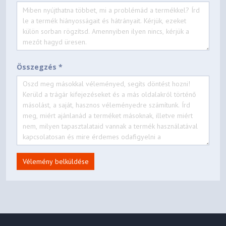
Összegzés *
Vélemény belküldése