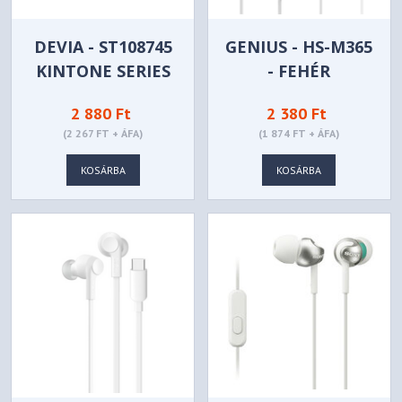
DEVIA - ST108745
GENIUS - HS-M365
KINTONE SERIES
- FEHÉR
A2 - FEHÉR
2 880 Ft
2 380 Ft
(2 267 FT + ÁFA)
(1 874 FT + ÁFA)
KOSÁRBA
KOSÁRBA