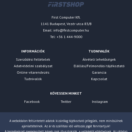
First Computer Kft.
1141 Budapest, Vezér utca 83/B
Email:
info@firstcomputer.hu
Tel: +36 1 444-9000
INFORMÁCIÓK
TUDNIVALÓK
Szerződési feltételek
Átvételi lehetőségek
Adatvédelmi szabályzat
Elállási/Felmondási tájékoztató
Online vitarendezés
Garancia
Tudnivalók
Kapcsolat
KÖVESSEN MINKET
Facebook
Twitter
Instagram
A weboldalon feltüntetett adatok kizárólag tájékoztató jellegűek, nem minősülnek
ajánlattételnek. Az ár és szállítási idő változás jogát fenntartjuk!
A termékeknél megjelenített képek csak illusztrációk, a valóságtól eltérhetnek. Az oldalon