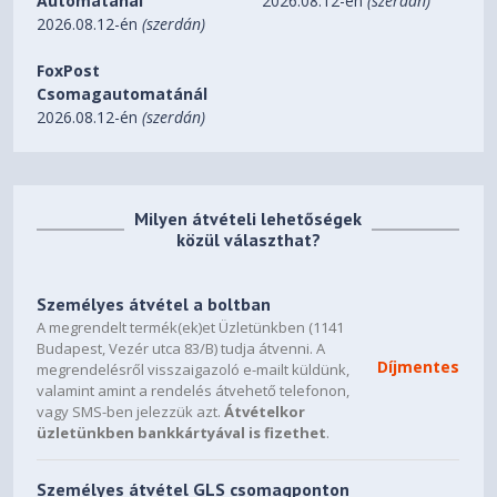
Automatánál
2026.08.12-én
(szerdán)
2026.08.12-én
(szerdán)
FoxPost
Csomagautomatánál
2026.08.12-én
(szerdán)
Milyen átvételi lehetőségek
közül választhat?
Személyes átvétel a boltban
A megrendelt termék(ek)et Üzletünkben (1141
Budapest, Vezér utca 83/B) tudja átvenni. A
Díjmentes
megrendelésről visszaigazoló e-mailt küldünk,
valamint amint a rendelés átvehető telefonon,
vagy SMS-ben jelezzük azt.
Átvételkor
üzletünkben bankkártyával is fizethet
.
Személyes átvétel GLS csomagponton