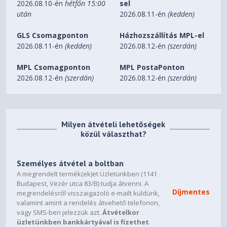
2026.08.10-én
hétfőn 15:00
sel
Micro-ATX, Mini-ITX
után
2026.08.11-én
(kedden)
Supports Rear-Connecting Motherboards (BTF, Project
GLS Csomagponton
Házhozszállítás MPL-el
Zero)
2026.08.11-én
(kedden)
2026.08.12-én
(szerdán)
Yes (Micro-ATX)
MPL Csomagponton
MPL PostaPonton
Materials
2026.08.12-én
(szerdán)
2026.08.12-én
(szerdán)
SGCC steel, clear tempered glass (white), tinted tempered
glass (black)
Clearance
Milyen átvételi lehetőségek
közül választhat?
CPU Cooler Height
170 mm
Személyes átvétel a boltban
GPU Length
A megrendelt termék(ek)et Üzletünkben (1141
Budapest, Vezér utca 83/B) tudja átvenni. A
Up to 377 mm (without front fans) Up to 352 mm (with
Díjmentes
megrendelésről visszaigazoló e-mailt küldünk,
front fans) Up to 317 mm (with front radiator and fans)
valamint amint a rendelés átvehető telefonon,
vagy SMS-ben jelezzük azt.
Átvételkor
PSU Length
üzletünkben bankkártyával is fizethet
.