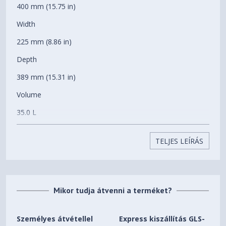
170 mm
400 mm (15.75 in)
magassága
Width
Videokártya maximális
377 mm
hossza
225 mm (8.86 in)
Depth
Súly
4.8 kg
389 mm (15.31 in)
Volume
35.0 L
Weight
TELJES LEÍRÁS
4.8 kg (10.58 lb)
General
Enclosure Type
Mikor tudja átvenni a terméket?
Micro-ATX Case
Motherboard Compatibility
Személyes átvétellel
Express kiszállítás GLS-