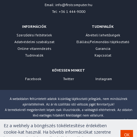
Email:
info@firstcomputer.hu
Tel: +36 1 444-9000
INFORMÁCIÓK
TUDNIVALÓK
Szerződési feltételek
Átvételi lehetőségek
Adatvédelmi szabályzat
Elállási/Felmondási tájékoztató
Online vitarendezés
Garancia
Tudnivalók
Kapcsolat
KÖVESSEN MINKET
Facebook
Twitter
Instagram
A weboldalon feltüntetett adatok kizárólag tájékoztató jellegűek, nem minősülnek
ajánlattételnek. Az ár és szállítási idő változás jogát fenntartjuk!
A termékeknél megjelenített képek csak illusztrációk, a valóságtól eltérhetnek. Az oldalon
lévő esetleges hibákért felelősséget nem vállalunk.
Eltérés esetén a gyártó által megadott paraméterek érvényesek! Bruttó árainkat 27% ÁFÁ-val
Ez a webhely a böngészés tökéletesítése érdekében
számoljuk!
cookie-kat használ. Ha bővebb információkat szeretne
OK