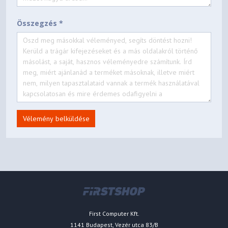
Összegzés *
Vélemény belküldése
First Computer Kft.
1141 Budapest, Vezér utca 83/B