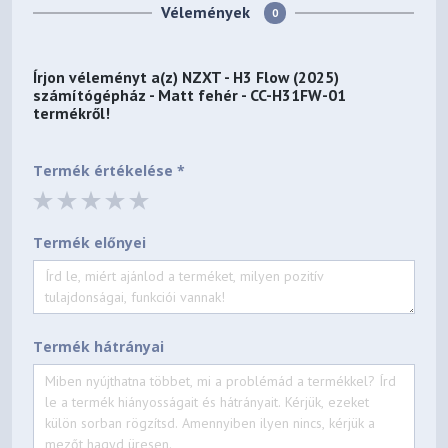
Vélemények
Product Info
0
Model Number
Írjon véleményt a(z)
NZXT - H3 Flow (2025)
CC-H31FW-01 CC-H31FB-01 CC-H31FW-02 CC-H31FB-02
számítógépház - Matt fehér - CC-H31FW-01
termékről!
UPC
810074848039 810074848046 810074843508
Termék értékelése *
810074843515
EAN
Termék előnyei
5056547207971 5056547207988 5056547203393
5056547203409
Termék hátrányai