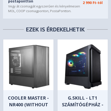
postapontton
2 990 Ft-tól
Vegy át csomagját egyszerűen és kényelmesen
Standard
MOL, COOP csomagponton, PostaPontton.
4
Vertical
EZEK IS ÉRDEKELHETIK
0
Drive Bays
2.5"
1+2
3.5"
1
Fan Support
Front
COOLER MASTER -
G.SKILL - LT1
2 x 120 mm / 2 x 140 mm
NR400 (WITHOUT
SZÁMÍTÓGÉPHÁZ -
Top