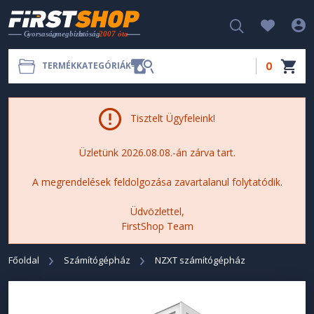
0
TERMÉKKATEGÓRIÁK
Tisztelt Ügyfeleink!
Üzletünk 2026.08.08.-án zárva tart.
A megrendelések feldolgozása zavartalanul folytatódik.
Üdvözlettel,
FirstShop Team
Főoldal
Számítógépház
NZXT számítógépház