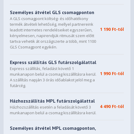
Up to 185 mm
Személyes átvétel GLS csomagponton
Cable Routing Space
A GLS csomagpont költség- és időhatékony
termék átvételi lehetőség, mellyel partnereink
Up to 31.5 mm
1 190 Ft-tól
leadott internetes rendeléseiket egyszerűen,
kényelmesen, napirendjük ritmusát szem előtt
Front Radiator + Fan Thickness
tartva vehetik át országszerte a több, mint 1100
GLS Csomagpont egyikén.
Up to 63 mm
Top Radiator + Fan Thickness
Express szállítás GLS futárszolgálattal
Express szállítás, feladást követő 1
Up to 70 mm
1 990 Ft-tól
munkanapon belül a csomag kiszállításra kerül.
Front I/O Ports
A szállítás napján 3 órás időablakot jelöl meg a
futárcég.
USB 3.2 Type-A
1
Házhozszállítás MPL futárszolgálattal
4 490 Ft-tól
Házhozszállítás esetén a feladását követő 3
USB 3.2 Gen2x2 Type-C
munkanapon belül a csomag kiszállításra kerül.
1
Személyes átvétel MPL csomagponton,
Expansion Slots