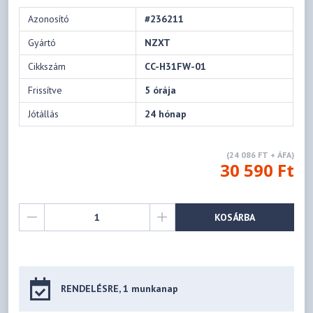
Azonosító
#236211
Gyártó
NZXT
Cikkszám
CC-H31FW-01
Frissítve
5 órája
Jótállás
24 hónap
(24 086 FT + ÁFA)
30 590 Ft
KOSÁRBA
RENDELÉSRE, 1 munkanap