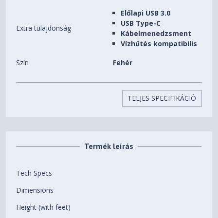
Előlapi USB 3.0
USB Type-C
Extra tulajdonság
Kábelmenedzsment
Vízhűtés kompatibilis
Szín
Fehér
Beépíthető HDD-k (3,5")
1 db
száma
TELJES SPECIFIKÁCIÓ
Beépíthető SSD-k (2,5")
3 db
száma
Előlapi (5,25") bővítőhelyek
0 db
Termék leírás
száma
Beépített ventilátorok
1 db
Tech Specs
Beépíthető
Dimensions
7 db
ventilátorok(12CM) száma
Height (with feet)
Processzorhűtő maximális