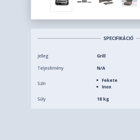
SPECIFIKÁCIÓ
Jelleg
Grill
Teljesítmény
N/A
Fekete
Szín
Inox
Súly
18 kg