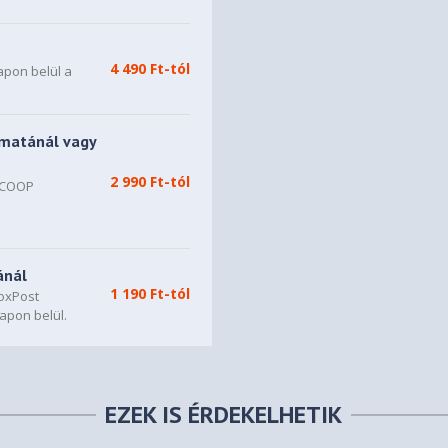
4 490 Ft-tól
apon belül a
matánál vagy
2 990 Ft-tól
, COOP
n
ánál
1 190 Ft-tól
oxPost
apon belül.
EZEK IS ÉRDEKELHETIK