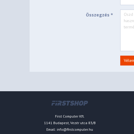
Összegzés *
Véle
First Computer Kft.
1141 Budapest, Vezér utca 83/B
Email:
info@firstcomputer.hu