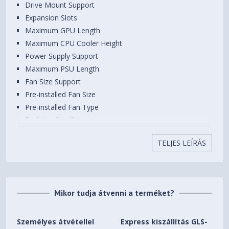
175 mm
Drive Mount Support
magassága
Expansion Slots
Videokártya maximális
Maximum GPU Length
390 mm
hossza
Maximum CPU Cooler Height
Power Supply Support
Súly
11 kg
Maximum PSU Length
Fan Size Support
Pre-installed Fan Size
Pre-installed Fan Type
Radiator Size Support
Dimensions (DxWxH)
TELJES LEÍRÁS
Net Weight
Gross Weight
MAG PANO M100R PZ / WHITE
Micro- ATX Tower
Mikor tudja átvenni a terméket?
M-ATX(Back-connect supported) / ITX
Személyes átvétellel
Express kiszállítás GLS-
1 x USB 3.2 Gen 1 Type-A