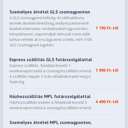
Bottom: 1 x 120 mm
PSU Shroud: 2 x 120 mm
Személyes átvétel GLS csomagponton
A GLS csomagpont költség- és időhatékony
Side: 3 x 120 mm
termék átvételi lehetőség, mellyel partnereink
Rear: 1 x 120 mm
1 190 Ft-tól
leadott internetes rendeléseiket egyszerűen,
kényelmesen, napirendjük ritmusát szem előtt
Side: 3 x ARGB Fan (Reverse-blade)
tartva vehetik át országszerte a több, mint 1100
Rear: 1 x ARGB Fan
GLS Csomagpont egyikén.
Top: 120 / 240 / 360 mm
Front: NA
Express szállítás GLS futárszolgálattal
Rear: 120 / 140 mm
Express szállítás, feladást követő 1
1 990 Ft-tól
munkanapon belül a csomag kiszállításra kerül.
Side: NA
A szállítás napján 3 órás időablakot jelöl meg a
Bottom: NA
futárcég.
488 x 235 x 453 mm / 19.21 x 9.25 x 17.84 inches
Házhozszállítás MPL futárszolgálattal
8.66 kg
4 490 Ft-tól
Házhozszállítás esetén a feladását követő 3
11.29 kg
munkanapon belül a csomag kiszállításra kerül.
Személyes átvétel MPL csomagponton,