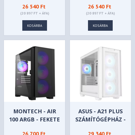
FEKETE
26 540 Ft
26 540 Ft
(20 897 FT + ÁFA)
(20 897 FT + ÁFA)
KOSÁRBA
KOSÁRBA
MONTECH - AIR
ASUS - A21 PLUS
100 ARGB - FEKETE
SZÁMÍTÓGÉPHÁZ -
FEHÉR
26 700 Ft
29 340 Ft