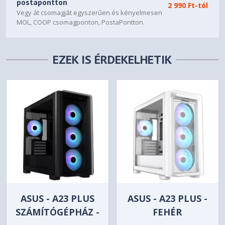
postapontton
2 990 Ft-tól
Vegy át csomagját egyszerűen és kényelmesen
MOL, COOP csomagponton, PostaPontton.
EZEK IS ÉRDEKELHETIK
ASUS - A23 PLUS
ASUS - A23 PLUS -
SZÁMÍTÓGÉPHÁZ -
FEHÉR