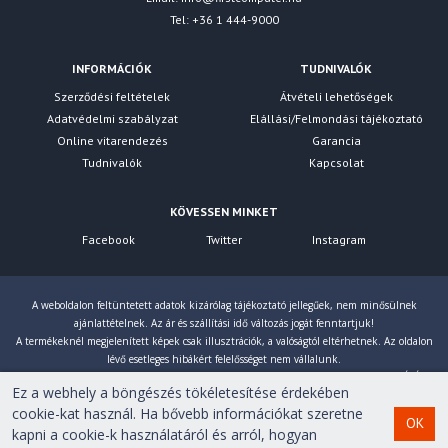
Tel: +36 1 444-9000
INFORMÁCIÓK
TUDNIVALÓK
Szerződési feltételek
Átvételi lehetőségek
Adatvédelmi szabályzat
Elállási/Felmondási tájékoztató
Online vitarendezés
Garancia
Tudnivalók
Kapcsolat
KÖVESSEN MINKET
Facebook
Twitter
Instagram
A weboldalon feltüntetett adatok kizárólag tájékoztató jellegűek, nem minősülnek
ajánlattételnek. Az ár és szállítási idő változás jogát fenntartjuk!
A termékeknél megjelenített képek csak illusztrációk, a valóságtól eltérhetnek. Az oldalon
lévő esetleges hibákért felelősséget nem vállalunk.
Eltérés esetén a gyártó által megadott paraméterek érvényesek! Bruttó árainkat 27% ÁFÁ-val
Ez a webhely a böngészés tökéletesítése érdekében
számoljuk!
cookie-kat használ. Ha bővebb információkat szeretne
OK
kapni a cookie-k használatáról és arról, hogyan
Copyright © 2007-2026 First Computer Kft. Minden jog