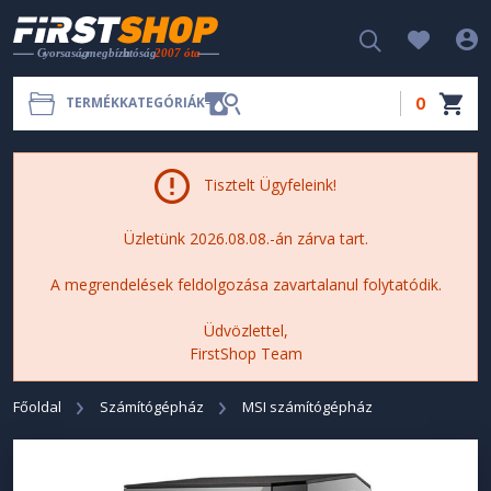
0
TERMÉKKATEGÓRIÁK
Tisztelt Ügyfeleink!
Üzletünk 2026.08.08.-án zárva tart.
A megrendelések feldolgozása zavartalanul folytatódik.
Üdvözlettel,
FirstShop Team
Főoldal
Számítógépház
MSI számítógépház