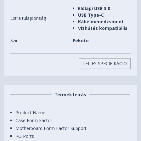
Előlapi USB 3.0
USB Type-C
Extra tulajdonság
Kábelmenedzsment
Vízhűtés kompatibilis
Szín
Fekete
Beépíthető HDD-k (3,5")
1 db
száma
TELJES SPECIFIKÁCIÓ
Beépíthető SSD-k (2,5")
2 db
száma
Előlapi (5,25") bővítőhelyek
0 db
Termék leírás
száma
Beépített ventilátorok
4 db
Product Name
Case Form Factor
Beépíthető
10 db
ventilátorok(12CM) száma
Motherboard Form Factor Support
I/O Ports
Processzorhűtő maximális