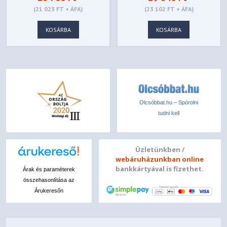
(21 023 FT + ÁFA)
(23 102 FT + ÁFA)
KOSÁRBA
KOSÁRBA
Olcsóbbat.hu – Spórolni
tudni kell
Üzletünkben /
webáruházunkban online
bankkártyával is fizethet.
Árak és paraméterek
összehasonlítása az
Árukeresőn