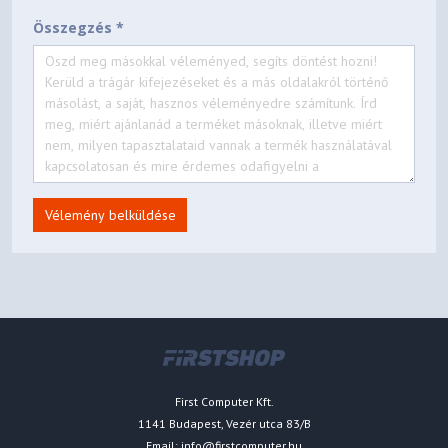
Összegzés *
Vélemény belküldése
First Computer Kft.
1141 Budapest, Vezér utca 83/B
Email:
info@firstcomputer.hu