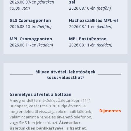
2026.08.07-én
pénteken
sel
1 x USB 3.2 Gen 2x2 Type-C
15:00 után
2026.08.10-én
(hétfőn)
1 x Audio-Out / Mic-in
1 x LED Switch Button
GLS Csomagponton
Házhozszállítás MPL-el
1 x Power Button
2026.08.10-én
(hétfőn)
2026.08.11-én
(kedden)
1 x 2.5”
1 x 2.5”/3.5” combo
MPL Csomagponton
MPL PostaPonton
(up to 2 x 2.5” or 1 x 2.5”+ 1 x 3.5”)
2026.08.11-én
(kedden)
2026.08.11-én
(kedden)
5
390 mm / 15.35 inches
*Support horizontal installation only.
Milyen átvételi lehetőségek
közül választhat?
175 mm / 6.9 inches
ATX
Személyes átvétel a boltban
A megrendelt termék(ek)et Üzletünkben (1141
200 mm / 7.87 inches
Budapest, Vezér utca 83/B) tudja átvenni. A
Díjmentes
megrendelésről visszaigazoló e-mailt küldünk,
Top: 3 x 120 mm / 2 x 140 mm
valamint amint a rendelés átvehető telefonon,
Front: NA
vagy SMS-ben jelezzük azt.
Átvételkor
Rear: 1 x 120 mm / 1 x 140 mm
üzletünkben bankkártyával is fizethet
.
Side: 3 x 120 mm