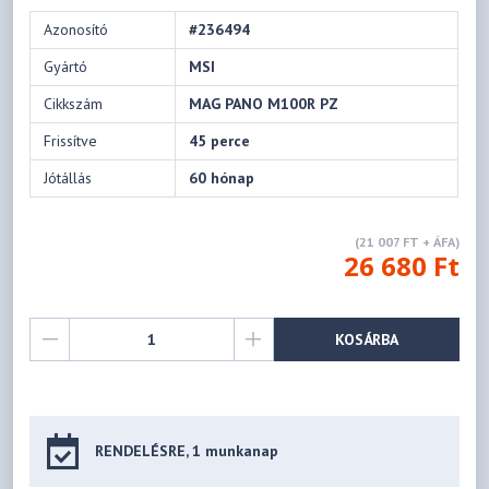
Azonosító
#236494
Gyártó
MSI
Cikkszám
MAG PANO M100R PZ
Frissítve
45 perce
Jótállás
60 hónap
(21 007 FT + ÁFA)
26 680 Ft
KOSÁRBA
RENDELÉSRE, 1 munkanap