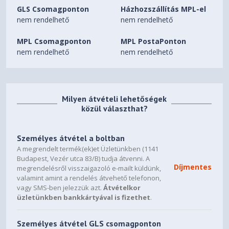
1 x LED Switch Button
GLS Csomagponton
Házhozszállítás MPL-el
1 x Power Button
nem rendelhető
nem rendelhető
1 x 2.5”
1 x 2.5”/3.5” combo
MPL Csomagponton
MPL PostaPonton
(up to 2 x 2.5” or 1 x 2.5”+ 1 x 3.5”)
nem rendelhető
nem rendelhető
5
390 mm / 15.35 inches
*Support horizontal installation only.
Milyen átvételi lehetőségek
közül választhat?
175 mm / 6.9 inches
ATX
Személyes átvétel a boltban
A megrendelt termék(ek)et Üzletünkben (1141
200 mm / 7.87 inches
Budapest, Vezér utca 83/B) tudja átvenni. A
Díjmentes
megrendelésről visszaigazoló e-mailt küldünk,
Top: 3 x 120 mm / 2 x 140 mm
valamint amint a rendelés átvehető telefonon,
Front: NA
vagy SMS-ben jelezzük azt.
Átvételkor
Rear: 1 x 120 mm / 1 x 140 mm
üzletünkben bankkártyával is fizethet
.
Side: 3 x 120 mm
Bottom: 1 x 120 mm
Személyes átvétel GLS csomagponton
PSU Shroud: 2 x 120 mm