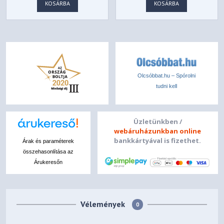
CA-1S4-00S6WN-00
KOSÁRBA
KOSÁRBA
Olcsóbbat.hu – Spórolni
tudni kell
Üzletünkben /
webáruházunkban online
bankkártyával is fizethet.
Árak és paraméterek
összehasonlítása az
Árukeresőn
Vélemények
0