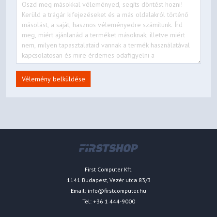
Vélemény belküldése
First Computer Kft.
1141 Budapest, Vezér utca 83/B
Email:
info@firstcomputer.hu
Tel: +36 1 444-9000