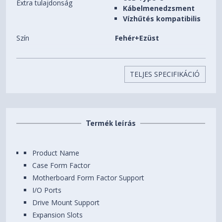
Extra tulajdonság
Kábelmenedzsment
Vízhűtés kompatibilis
Szín
Fehér+Ezüst
Beépíthető HDD-k (3,5")
1 db
száma
TELJES SPECIFIKÁCIÓ
Beépíthető SSD-k (2,5")
2 db
száma
Előlapi (5,25") bővítőhelyek
0 db
Termék leírás
száma
Beépített ventilátorok
4 db
Product Name
Case Form Factor
Beépíthető
10 db
ventilátorok(12CM) száma
Motherboard Form Factor Support
I/O Ports
Processzorhűtő maximális
175 mm
Drive Mount Support
magassága
Expansion Slots