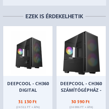
EZEK IS ÉRDEKELHETIK
DEEPCOOL - CH360
DEEPCOOL - CH360
DIGITAL
SZÁMÍTÓGÉPHÁZ -
SZÁMÍTÓGÉPHÁZ -
FEKETE
31 130 Ft
30 590 Ft
FEKETE
(24 511 FT + ÁFA)
(24 086 FT + ÁFA)