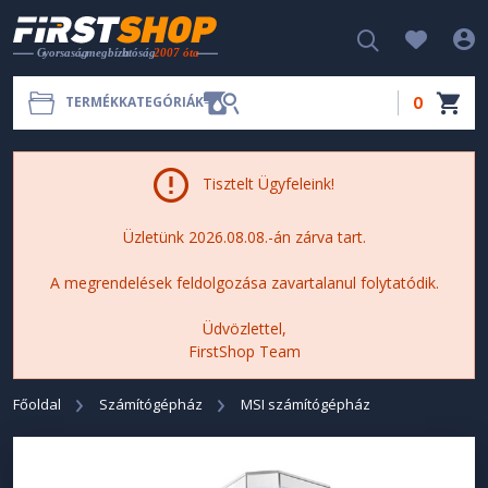
0
TERMÉKKATEGÓRIÁK
Tisztelt Ügyfeleink!
Üzletünk 2026.08.08.-án zárva tart.
A megrendelések feldolgozása zavartalanul folytatódik.
Üdvözlettel,
FirstShop Team
Főoldal
Számítógépház
MSI számítógépház