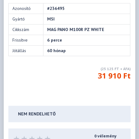
Azonosító
#236495
Gyártó
MSI
Cikkszám
MAG PANO M100R PZ WHITE
Frissítve
6 perce
Jótállás
60 hónap
(25 125 FT + ÁFA)
31 910 Ft
NEM RENDELHETŐ
0 vélemény