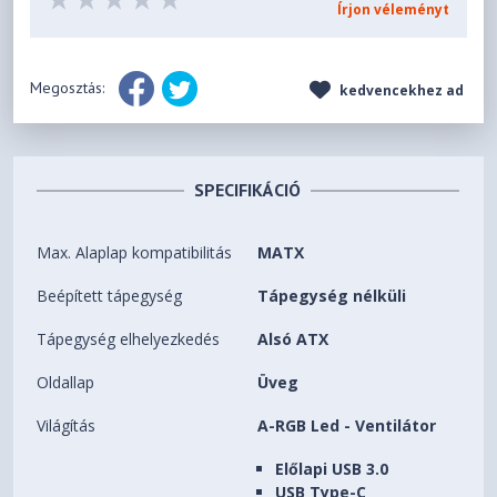
Írjon véleményt
Megosztás:
kedvencekhez ad
SPECIFIKÁCIÓ
Max. Alaplap kompatibilitás
MATX
Beépített tápegység
Tápegység nélküli
Tápegység elhelyezkedés
Alsó ATX
Oldallap
Üveg
Világítás
A-RGB Led - Ventilátor
Előlapi USB 3.0
USB Type-C