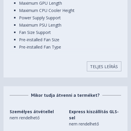
Videokártya maximális
Maximum GPU Length
390 mm
hossza
Maximum CPU Cooler Height
Power Supply Support
Súly
8.86 kg
Maximum PSU Length
Fan Size Support
Pre-installed Fan Size
Pre-installed Fan Type
Radiator Size Support
Dimensions (DxWxH)
TELJES LEÍRÁS
Net Weight
Gross Weight
MAG PANO M100R PZ / WHITE
Micro- ATX Tower
Mikor tudja átvenni a terméket?
M-ATX(Back-connect supported) / ITX
Személyes átvétellel
Express kiszállítás GLS-
1 x USB 3.2 Gen 1 Type-A
nem rendelhető
sel
1 x USB 3.2 Gen 2x2 Type-C
nem rendelhető
1 x Audio-Out / Mic-in