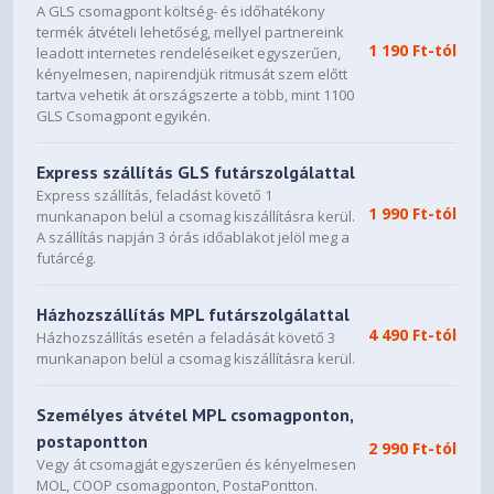
A GLS csomagpont költség- és időhatékony
Side: 3 x 120 mm
termék átvételi lehetőség, mellyel partnereink
Rear: 1 x 120 mm
1 190 Ft-tól
leadott internetes rendeléseiket egyszerűen,
kényelmesen, napirendjük ritmusát szem előtt
Side: 3 x ARGB Fan (Reverse-blade)
tartva vehetik át országszerte a több, mint 1100
Rear: 1 x ARGB Fan
GLS Csomagpont egyikén.
Top: 120 / 240 / 360 mm
Express szállítás GLS futárszolgálattal
Front: NA
Express szállítás, feladást követő 1
Rear: 120 / 140 mm
1 990 Ft-tól
munkanapon belül a csomag kiszállításra kerül.
Side: NA
A szállítás napján 3 órás időablakot jelöl meg a
Bottom: NA
futárcég.
488 x 235 x 453 mm / 19.21 x 9.25 x 17.84 inches
Házhozszállítás MPL futárszolgálattal
8.66 kg
4 490 Ft-tól
Házhozszállítás esetén a feladását követő 3
11.29 kg
munkanapon belül a csomag kiszállításra kerül.
Személyes átvétel MPL csomagponton,
postapontton
2 990 Ft-tól
Vegy át csomagját egyszerűen és kényelmesen
MOL, COOP csomagponton, PostaPontton.