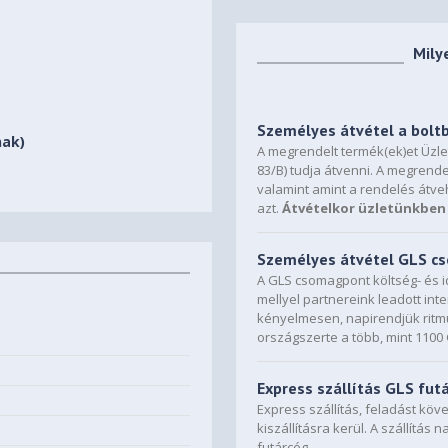
Mily
Személyes átvétel a bolt
nak)
A megrendelt termék(ek)et Üzl
83/B) tudja átvenni. A megrende
valamint amint a rendelés átve
azt.
Átvételkor üzletünkben 
Személyes átvétel GLS 
A GLS csomagpont költség- és i
mellyel partnereink leadott in
kényelmesen, napirendjük ritmu
országszerte a több, mint 110
Express szállítás GLS fut
Express szállítás, feladást kö
kiszállításra kerül. A szállítás 
futárcég.