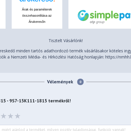
Árak és paraméterek
összehasonlítása az
Árukeresőn
Tisztelt Vásárlónk!
eskedő minden tartós adathordozó termék vásárlásakor köteles ingye
iók a Nemzeti Média- és Hírközlési Hatóság honlapján: https://nmhh.
Vélemények
0
815 - 9S7-15K111-1815
termékről!