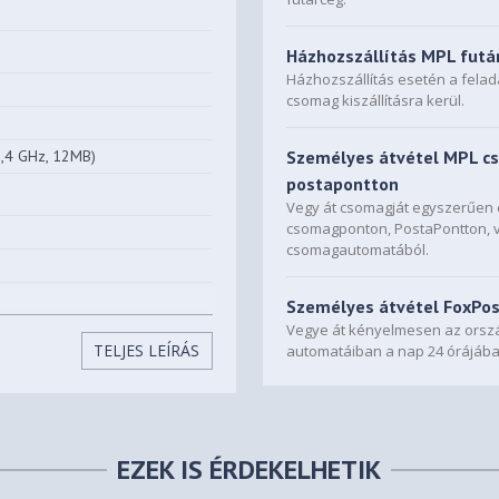
Házhozszállítás MPL futá
Házhozszállítás esetén a fela
csomag kiszállításra kerül.
3,4 GHz, 12MB)
Személyes átvétel MPL c
postapontton
Vegy át csomagját egyszerűe
csomagponton, PostaPontton, 
csomagautomatából.
Személyes átvétel FoxPo
Vegye át kényelmesen az orszá
TELJES LEÍRÁS
automatáiban a nap 24 órájába
060 8GB GDDR6
EZEK IS ÉRDEKELHETIK