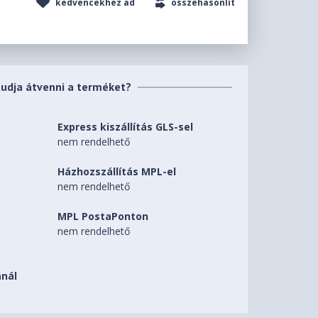
kedvencekhez ad
összehasonlít
tudja átvenni a terméket?
Express kiszállítás GLS-sel
nem rendelhető
Házhozszállítás MPL-el
nem rendelhető
MPL PostaPonton
nem rendelhető
nál