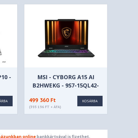
10 -
MSI - CYBORG A15 AI
B2HWEKG - 9S7-15QL42-
065
499 360 Ft
ÁRBA
KOSÁRBA
(393 196 FT + ÁFA)
ázunkban online
bankkártyával is fizethet.