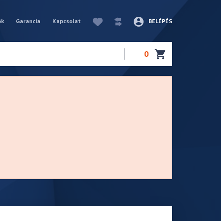
ók
Garancia
Kapcsolat
BELÉPÉS
0