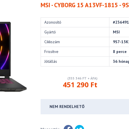
MSI - CYBORG 15 A13VF-1815 - 
Azonosító
#23649
Gyártó
MSI
Cikkszám
9S7-15K
Frissítve
8 perce
Jótállás
36 hóna
(355 346 FT + ÁFA)
451 290 Ft
NEM RENDELHETŐ