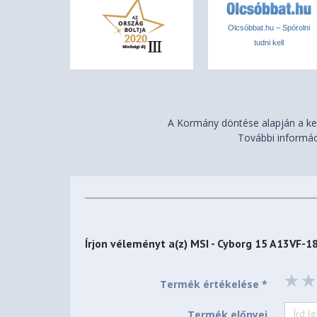
Akkumulátor
Olcsóbbat.hu – Spórolni
Tárolt energia
54 wattóra
tudni kell
Cellák száma
3
Alapadatok
Gamer
Igen
A Kormány döntése alapján a ker
Egyéb adatok
További informác
Billentyűzet
Magyar
Egyéb funkciók
Billentyűzet világítás
Igen
Fizikai jellemzők
Írjon véleményt a(z)
MSI - Cyborg 15 A13VF-1
Alap szín
Fekete
Szélesség (max.)
359,3 mm
Termék értékelése *
Magasság (max.)
22,9 mm
Termék előnyei
Mélység (max.)
250,3 mm