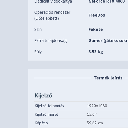
Dedikált videókártya
GeForce RTX 4060
Operációs rendszer
FreeDos
(Előtelepített)
Szín
Fekete
Extra tulajdonság
Gamer (játékosok
Súly
3.53 kg
Termék leírás
Kijelző
Kijelző felbontás
1920x1080
Kijelző méret
15,6 "
Képátló
39,62 cm