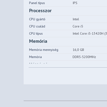
Panel típus
IPS
Processzor
CPU gyártó
Intel
CPU család
Core i5
CPU típus
Intel Core i5-13420H (
Memória
Memória mennyiség
16,0 GB
Memória
DDR5-5200MHz
Háttértár
Háttértár típus
SSD PCI-e NVMe
Háttértár méret
512 GB
Videókártya
VGA típus
NVIDIA GeForce RTX 4
Chipset gyártó
NVIDIA