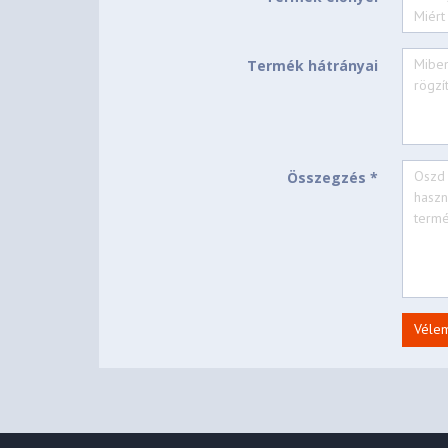
Nettó súly
1,98 kg
Állapot
Új
Termék hátrányai
Összegzés *
Véle