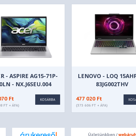
R - ASPIRE AG15-71P-
LENOVO - LOQ 15AHP
0LN - NX.J6SEU.004
83JG002THV
070 Ft
477 020 Ft
KOSÁRBA
KOS
8 FT + ÁFA)
(375 606 FT + ÁFA)
Üzletünkben /
webáruh