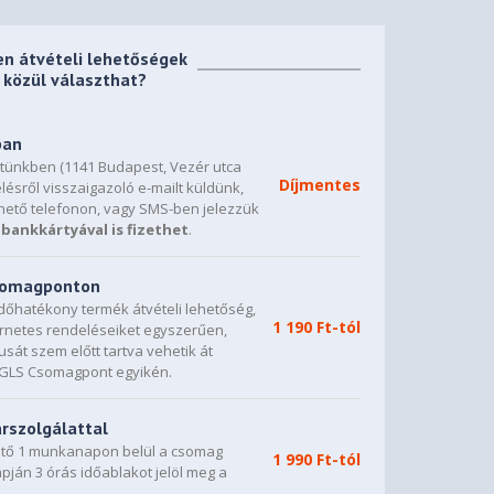
en átvételi lehetőségek
közül választhat?
ban
etünkben (1141 Budapest, Vezér utca
Díjmentes
lésről visszaigazoló e-mailt küldünk,
hető telefonon, vagy SMS-ben jelezzük
bankkártyával is fizethet
.
csomagponton
dőhatékony termék átvételi lehetőség,
1 190 Ft-tól
ternetes rendeléseiket egyszerűen,
sát szem előtt tartva vehetik át
0 GLS Csomagpont egyikén.
árszolgálattal
vető 1 munkanapon belül a csomag
1 990 Ft-tól
napján 3 órás időablakot jelöl meg a