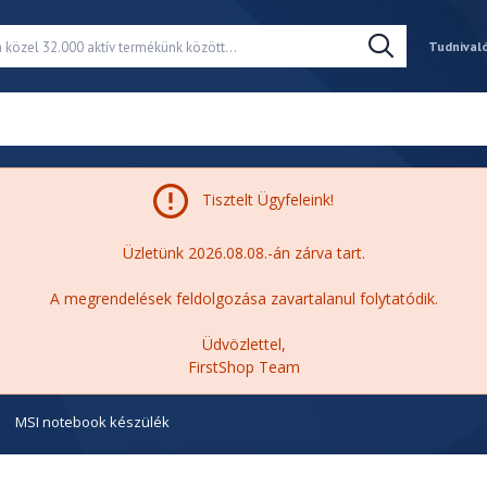
Tudnival
Tisztelt Ügyfeleink!
Üzletünk 2026.08.08.-án zárva tart.
A megrendelések feldolgozása zavartalanul folytatódik.
Üdvözlettel,
FirstShop Team
MSI notebook készülék