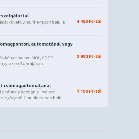
rszolgálattal
4 490 Ft-tól
dását követő 3 munkanapon belül a
somagponton, automatánál vagy
2 990 Ft-tól
n és kényelmesen MOL, COOP
vagy a nap 24 órájában
st csomagautomatánál
1 190 Ft-tól
g bármely pontján a FoxPost
n legfeljebb 2 munkanapon belül.