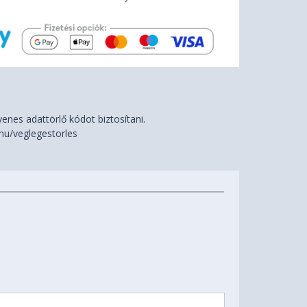
nes adattörlő kódot biztosítani.
hu/veglegestorles