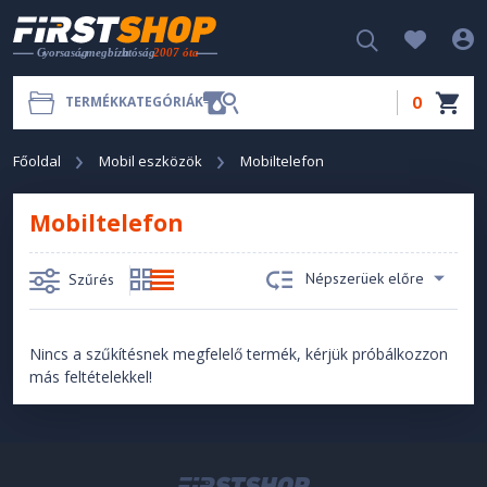
0
TERMÉKKATEGÓRIÁK
Főoldal
Mobil eszközök
Mobiltelefon
Mobiltelefon
Népszerüek előre
Szűrés
Nincs a szűkítésnek megfelelő termék, kérjük próbálkozzon
más feltételekkel!