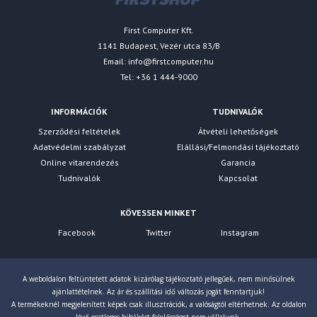
First Computer Kft.
1141 Budapest, Vezér utca 83/B
Email:
info@firstcomputer.hu
Tel: +36 1 444-9000
INFORMÁCIÓK
TUDNIVALÓK
Szerződési feltételek
Átvételi lehetőségek
Adatvédelmi szabályzat
Elállási/Felmondási tájékoztató
Online vitarendezés
Garancia
Tudnivalók
Kapcsolat
KÖVESSEN MINKET
Facebook
Twitter
Instagram
A weboldalon feltüntetett adatok kizárólag tájékoztató jellegűek, nem minősülnek
ajánlattételnek. Az ár és szállítási idő változás jogát fenntartjuk!
A termékeknél megjelenített képek csak illusztrációk, a valóságtól eltérhetnek. Az oldalon