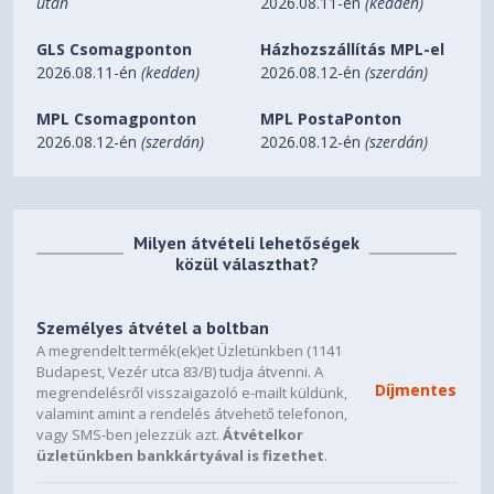
után
2026.08.11-én
(kedden)
Láthatósági szög (CR≥10)
GLS Csomagponton
Házhozszállítás MPL-el
178º(R/L), 178º(U/D)
2026.08.11-én
(kedden)
2026.08.12-én
(szerdán)
Fényerő (tip.) [cd/m²]
MPL Csomagponton
MPL PostaPonton
400 cd/m²
2026.08.12-én
(szerdán)
2026.08.12-én
(szerdán)
Kontrasztarány (tip.)
4000:1
Milyen átvételi lehetőségek
közül választhat?
Színskála (tip.)
DCI-P3 95%
Személyes átvétel a boltban
Ívelt
A megrendelt termék(ek)et Üzletünkben (1141
Budapest, Vezér utca 83/B) tudja átvenni. A
1000R
Díjmentes
megrendelésről visszaigazoló e-mailt küldünk,
valamint amint a rendelés átvehető telefonon,
Képfrissítési sebesség (max.) [Hz]
vagy SMS-ben jelezzük azt.
Átvételkor
üzletünkben bankkártyával is fizethet
.
165 Hz