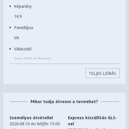
mentes
háttérvilágítás)
Képarány
DisplayHDR 600
16:9
Súly
18.25 kg
Paneltípus
VA
Válaszidő
1ms (GtG at Faster)
Felbontás
TELJES LEÍRÁS
3840 x 2160
Képpontosztás [mm]
Mikor tudja átvenni a terméket?
0.21042 x 0.21042 mm
Színmélység (színek száma)
Személyes átvétellel
Express kiszállítás GLS-
1.07B
2026.08.10-én
hétfőn 15:00
sel