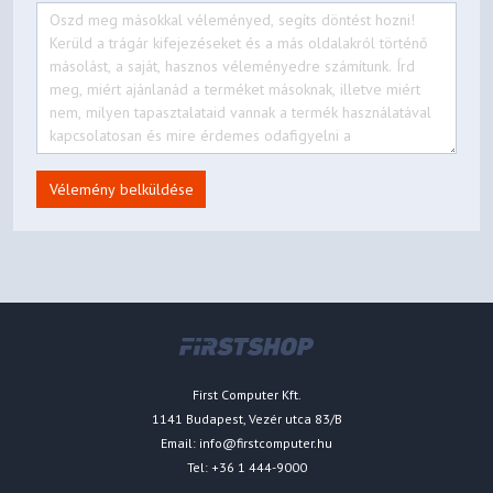
Igen
Olvasó mód
Igen
FPS számláló
Vélemény belküldése
Igen
VRR
Igen
Super Resolution+
Nem
First Computer Kft.
VESA DisplayHDR™
1141 Budapest, Vezér utca 83/B
DisplayHDR™ 600
Email:
info@firstcomputer.hu
Tel: +36 1 444-9000
Mini-LED technológia