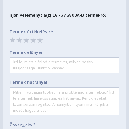
Nem
Írjon véleményt a(z)
LG - 37G800A-B
termékről!
Villódzásmentes kép
Igen
Termék értékelése *
NVIDIA G-Sync™
Termék előnyei
Nem
Hardveres szinkalibráció
Nem
Termék hátrányai
Dynamic Action Sync
Igen
Feketestabilizátor
Igen
Összegzés *
Célkereszt funkció