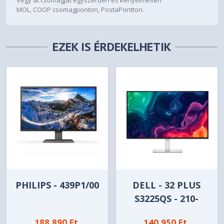
Igen (2 db)
MOL, COOP csomagponton, PostaPontton.
Daisy Chain
Nem
EZEK IS ÉRDEKELHETIK
DisplayPort
Igen (1 db)
DP verzió
1.4
Thunderbolt
Nem
USB-C
PHILIPS - 439P1/00
DELL - 32 PLUS
Igen (1 db)
S3225QS - 210-
Fejhallgató kimenet
BQWP
188 890 Ft
140 950 Ft