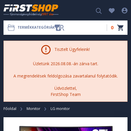
0
TERMÉKKATEGÓRIÁK
Tisztelt Ügyfeleink!
Üzletünk 2026.08.08.-án zárva tart.
A megrendelések feldolgozása zavartalanul folytatódik.
Üdvözlettel,
FirstShop Team
Főoldal
Monitor
LG monitor