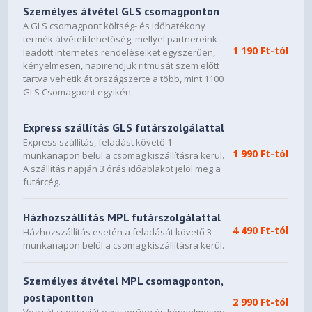
Fényerő (min.) [cd/m²]
Személyes átvétel GLS csomagponton
A GLS csomagpont költség- és időhatékony
320 cd/m²
termék átvételi lehetőség, mellyel partnereink
1 190 Ft-tól
leadott internetes rendeléseiket egyszerűen,
Kontrasztarány (min.)
kényelmesen, napirendjük ritmusát szem előtt
tartva vehetik át országszerte a több, mint 1100
3000:1
GLS Csomagpont egyikén.
Képernyőméret [cm]
Express szállítás GLS futárszolgálattal
92.7 cm
Express szállítás, feladást követő 1
1 990 Ft-tól
munkanapon belül a csomag kiszállításra kerül.
CSATLAKOZTATHATÓSÁG
A szállítás napján 3 órás időablakot jelöl meg a
futárcég.
D-Sub
Nem
Házhozszállítás MPL futárszolgálattal
4 490 Ft-tól
Házhozszállítás esetén a feladását követő 3
DVI-D
munkanapon belül a csomag kiszállításra kerül.
Nem
Személyes átvétel MPL csomagponton,
HDMI
postapontton
2 990 Ft-tól
Vegy át csomagját egyszerűen és kényelmesen