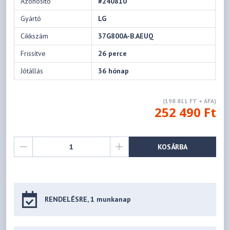
Azonosító
#240810
Gyártó
LG
Cikkszám
37G800A-B.AEUQ
Frissítve
26 perce
Jótállás
36 hónap
(198 811 FT + ÁFA)
252 490 Ft
KOSÁRBA
RENDELÉSRE, 1 munkanap