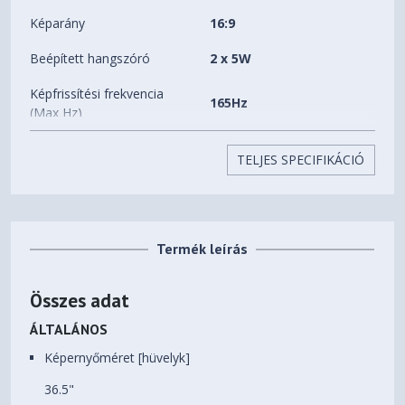
Képarány
16:9
Beépített hangszóró
2 x 5W
Képfrissítési frekvencia
165Hz
(Max Hz)
VESA felfogatás
100x100
TELJES SPECIFIKÁCIÓ
Dönthető(Tilt)
Forgatható
Állítási lehetőségek
állvány(Swivel)
Magasságállítás
Termék leírás
Válaszidő
1ms
Összes adat
Gamer (játékosoknak)
ÁLTALÁNOS
Ívelt kijelző
AMD FreeSync
Képernyőméret [hüvelyk]
Premium Pro
Extra tulajdonság
Flicker Free (Villódzás
36.5"