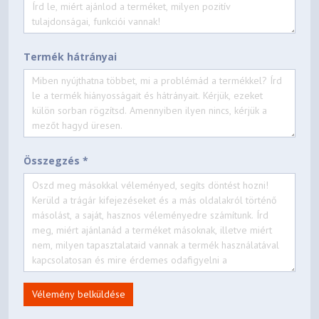
198156658821
EAN / UPC / JAN
2025-03-11
Announce Date
Termék hátrányai
2031-04-17
End of Support
Összegzés *
Vélemény belküldése