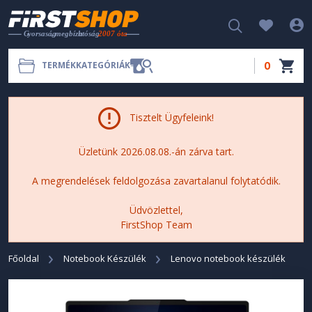
0
TERMÉKKATEGÓRIÁK
Tisztelt Ügyfeleink!
Üzletünk 2026.08.08.-án zárva tart.
A megrendelések feldolgozása zavartalanul folytatódik.
Üdvözlettel,
FirstShop Team
Főoldal
Notebook Készülék
Lenovo notebook készülék