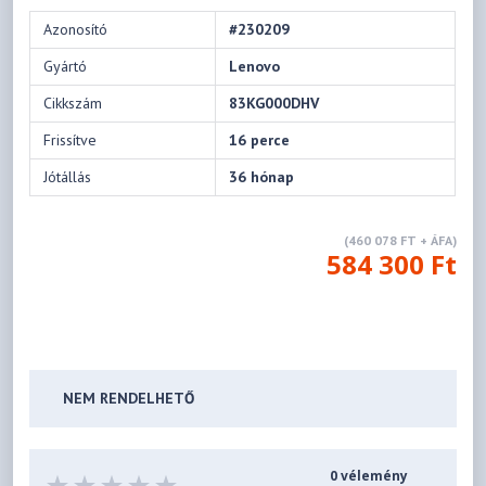
Azonosító
#230209
Gyártó
Lenovo
Cikkszám
83KG000DHV
Frissítve
16 perce
Jótállás
36 hónap
(460 078 FT + ÁFA)
584 300 Ft
NEM RENDELHETŐ
0 vélemény