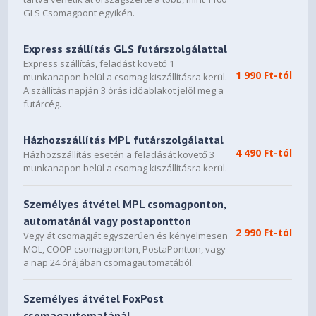
Factory Color Calibration
Color Calibration
GLS Csomagpont egyikén.
Backlit, Hungarian
Keyboard
Express szállítás GLS futárszolgálattal
Express szállítás, feladást követő 1
Buttonless glass surface multi-
1 990 Ft-tól
munkanapon belül a csomag kiszállításra kerül.
touch touchpad, supports
A szállítás napján 3 órás időablakot jelöl meg a
Touchpad
Precision TouchPad (PTP), 80 x
futárcég.
135 mm (3.15 x 5.31 inches)
Házhozszállítás MPL futárszolgálattal
Tidal Teal
Case Color
4 490 Ft-tól
Házhozszállítás esetén a feladását követő 3
munkanapon belül a csomag kiszállításra kerül.
Aluminium Stamping (Anodized
Surface Treatment
with Sandblasting)
Személyes átvétel MPL csomagponton,
Aluminium (Top), Aluminium
automatánál vagy postapontton
Case Material
2 990 Ft-tól
(Bottom)
Vegy át csomagját egyszerűen és kényelmesen
MOL, COOP csomagponton, PostaPontton, vagy
a nap 24 órájában csomagautomatából.
Pen Not Supported
Pen
Dimensions (WxDxH)
325.3 x 228.1 x 17.4 mm
Személyes átvétel FoxPost
(12.81 x 8.98 x 0.69 inches)
csomagautomatánál