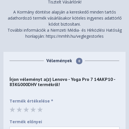
Tisztelt Vásárlónk!
Green Certifications
EPEAT™ Gold Registered
A Kormány döntése alapján a kereskedő minden tartós
ErP Lot 6/26
adathordozó termék vásárlásakor köteles ingyenes adattörlő
RoHS compliant
kódot biztosítani.
További információk a Nemzeti Média- és Hírközlési Hatóság
Eyesafe® Certified 2.0
honlapján: https://nmhh.hu/veglegestorles
TÜV Rheinland® Flicker
Other Certifications
Free
TÜV Rheinland® Low Blue
Light (Hardware Solution)
Vélemények
0
MIL-STD-810H military test
Mil-Spec Test
passed (21 test items)
Írjon véleményt a(z)
Lenovo - Yoga Pro 7 14AKP10 -
83KG000DHV
termékről!
MODEL INFORMATION
83KG000DHV
Model
Termék értékelése *
Hungary
Country/Region
No
TopSeller
Termék előnyei