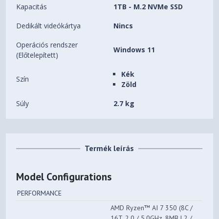
Kapacitás
1TB - M.2 NVMe SSD
Dedikált videókártya
Nincs
Operációs rendszer
Windows 11
(Előtelepített)
Kék
Szín
Zöld
Súly
2.7 kg
Termék leírás
Model Configurations
PERFORMANCE
AMD Ryzen™ AI 7 350 (8C /
16T, 2.0 / 5.0GHz, 8MB L2 /