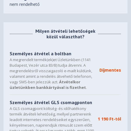
Smart Amplifier (AMP)
nem rendelhető
5.0MP + IR with E-shutter
Camera
4x, Array
Microphone
Milyen átvételi lehetőségek
közül választhat?
84Wh
Battery
Személyes átvétel a boltban
100W USB-C® Slim (3-pin)
Power Adapter
A megrendelt termék(ek)et Üzletünkben (1141
Budapest, Vezér utca 83/B) tudja átvenni. A
DESIGN
Díjmentes
megrendelésről visszaigazoló e-mailt küldünk,
14.5" 3K (2944x1840) OLED
valamint amint a rendelés átvehető telefonon,
vagy SMS-ben jelezzük azt.
Átvételkor
1000nits (peak) / 500nits
üzletünkben bankkártyával is fizethet
.
(typical) Glossy, 100% DCI-P3,
Display
90Hz, Eyesafe®, Dolby Vision®,
DisplayHDR™ True Black 600,
Személyes átvétel GLS csomagponton
Glass, X-Rite®, PureSight Pro
A GLS csomagpont költség- és időhatékony
termék átvételi lehetőség, mellyel partnereink
1 190 Ft-tól
None
leadott internetes rendeléseiket egyszerűen,
Touchscreen
kényelmesen, napirendjük ritmusát szem előtt
tartva vehetik át országszerte a több, mint 1100