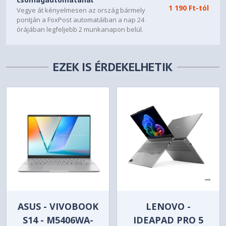
1 190 Ft-tól
Vegye át kényelmesen az ország bármely
Weight
pontján a FoxPost automatáiban a nap 24
Starting at 1.54 kg (3.39 lbs)
órájában legfeljebb 2 munkanapon belül.
SOFTWARE
EZEK IS ÉRDEKELHETIK
Windows® 11 Home,
Operating System
Hungarian / English
Office Trial
Bundled Software
CONNECTIVITY
Wi-Fi® 7, 802.11be 2x2 +
WLAN + Bluetooth
BT5.4
Non-WWAN
WWAN
No Onboard Ethernet
Ethernet
ASUS - VIVOBOOK
LENOVO -
1x USB-A (USB 5Gbps / USB
S14 - M5406WA-
IDEAPAD PRO 5
3.2 Gen 1)