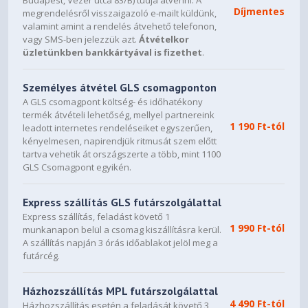
Budapest, Vezér utca 83/B) tudja átvenni. A
Díjmentes
megrendelésről visszaigazoló e-mailt küldünk,
DESIGN
valamint amint a rendelés átvehető telefonon,
vagy SMS-ben jelezzük azt.
Átvételkor
14" WUXGA (1920x1200)
üzletünkben bankkártyával is fizethet
.
OLED 400nits Glossy / Anti-
Display
fingerprint, 100% DCI-P3,
60Hz, Dolby Vision®, TÜV Low
Személyes átvétel GLS csomagponton
Blue Light, DisplayHDR™ True
A GLS csomagpont költség- és időhatékony
Black 500, Glass, Touch
termék átvételi lehetőség, mellyel partnereink
1 190 Ft-tól
leadott internetes rendeléseiket egyszerűen,
kényelmesen, napirendjük ritmusát szem előtt
OGM, 10-point Multi-touch
Touchscreen
tartva vehetik át országszerte a több, mint 1100
GLS Csomagpont egyikén.
None
Color Calibration
Express szállítás GLS futárszolgálattal
Backlit, Hungarian
Keyboard
Express szállítás, feladást követő 1
1 990 Ft-tól
munkanapon belül a csomag kiszállításra kerül.
Buttonless glass-like Mylar®
A szállítás napján 3 órás időablakot jelöl meg a
surface multi-touch touchpad,
futárcég.
supports Precision TouchPad
Touchpad
(PTP), 75 x 120 mm (2.95 x
Házhozszállítás MPL futárszolgálattal
4.72 inches)
4 490 Ft-tól
Házhozszállítás esetén a feladását követő 3