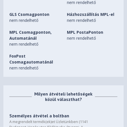
nem rendelhető
Storage Slot
slot
GLS Csomagponton
Házhozszállítás MPL-el
microSD Card Reader
Card Reader
nem rendelhető
nem rendelhető
High Definition (HD) Audio,
MPL Csomagponton,
MPL PostaPonton
Audio Chip
Realtek® ALC3306 codec
Automatánál
nem rendelhető
nem rendelhető
Stereo speakers, 2W x2,
optimized with Dolby Atmos®,
FoxPost
Speakers
Smart Amplifier (AMP)
Csomagautomatánál
nem rendelhető
FHD 1080p + IR with Privacy
Camera
Shutter
2x, Array
Microphone
Milyen átvételi lehetőségek
közül választhat?
Battery
Integrated 71Wh
Személyes átvétel a boltban
A megrendelt termék(ek)et Üzletünkben (1141
65W USB-C® (3-pin)
Power Adapter