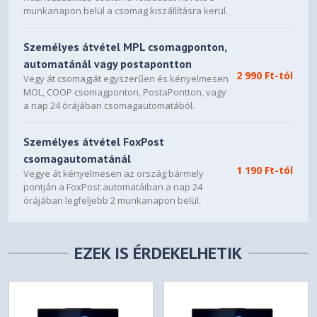
munkanapon belül a csomag kiszállításra kerül.
Tidal Teal
Case Color
Aluminium Stamping (Anodized
Személyes átvétel MPL csomagponton,
Surface Treatment
with Sandblasting)
automatánál vagy postapontton
2 990 Ft-tól
Vegy át csomagját egyszerűen és kényelmesen
Aluminium (Top), Aluminium
MOL, COOP csomagponton, PostaPontton, vagy
Case Material
(Bottom)
a nap 24 órájában csomagautomatából.
Pen Upgradable (Purchase
Személyes átvétel FoxPost
Pen
Separately)
csomagautomatánál
1 190 Ft-tól
Vegye át kényelmesen az ország bármely
Dimensions (WxDxH)
317.72 x 222.13 x 16.64 mm
pontján a FoxPost automatáiban a nap 24
(12.51 x 8.75 x 0.66 inches)
órájában legfeljebb 2 munkanapon belül.
Weight
Starting at 1.49 kg (3.28 lbs)
EZEK IS ÉRDEKELHETIK
SOFTWARE
Windows® 11 Home,
Operating System
Hungarian / English