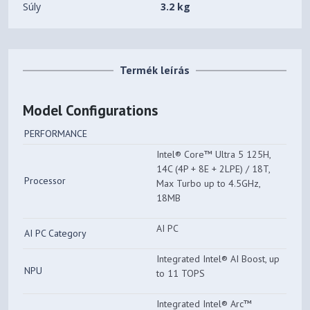
Súly
3.2 kg
Termék leírás
Model Configurations
PERFORMANCE
Intel® Core™ Ultra 5 125H,
14C (4P + 8E + 2LPE) / 18T,
Processor
Max Turbo up to 4.5GHz,
18MB
AI PC
AI PC Category
Integrated Intel® AI Boost, up
NPU
to 11 TOPS
Integrated Intel® Arc™