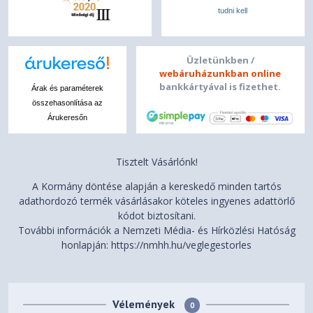
2-year, Courier or Carry-in
Base Warranty
tudni kell
CO2 Offset 0.5 ton (2nd
Generation Carbon Offset
Üzletünkben /
Projects), 3Y Premium Care
Included Upgrade
webáruházunkban online
with Onsite upgrade from 2Y
bankkártyával is fizethet.
Árak és paraméterek
Depot/CCI (CPN)
összehasonlítása az
Árukeresőn
ACCESSORIES
Bundled Accessories
None
Tisztelt Vásárlónk!
A Kormány döntése alapján a kereskedő minden tartós
CERTIFICATIONS
adathordozó termék vásárlásakor köteles ingyenes adattörlő
ENERGY STAR® 8.0
kódot biztosítani.
Green Certifications
EPEAT™ Gold Registered
További információk a Nemzeti Média- és Hírközlési Hatóság
honlapján: https://nmhh.hu/veglegestorles
ErP Lot 6/26
RoHS compliant
Intel® Evo™ Platform
Vélemények
Models with 2.8K or WUXGA
0