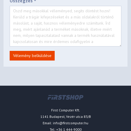
Összegzés *
Vélemény belküldése
First Computer Kft.
1141 Budapest, Vezér utca 83/B
Email:
info@firstcomputer.hu
Tel: +36 1 444-9000