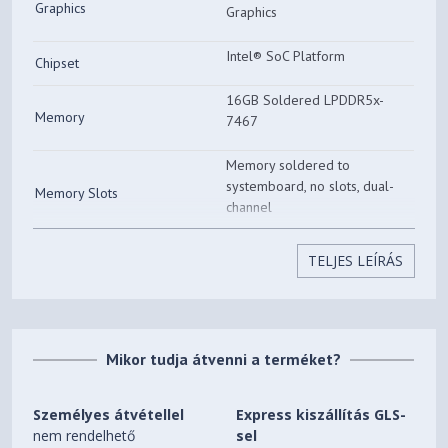
Graphics
Graphics
Intel® SoC Platform
Chipset
16GB Soldered LPDDR5x-
Memory
7467
Memory soldered to
systemboard, no slots, dual-
Memory Slots
channel
16GB soldered memory, not
TELJES LEÍRÁS
Max Memory
upgradable
512GB SSD M.2 2242 PCIe®
Storage
4.0x4 NVMe®
Mikor tudja átvenni a terméket?
Storage Support
One drive, up to 1TB M.2
2242 SSD
Személyes átvétellel
Express kiszállítás GLS-
nem rendelhető
sel
One M.2 2242 PCIe® 4.0 x4