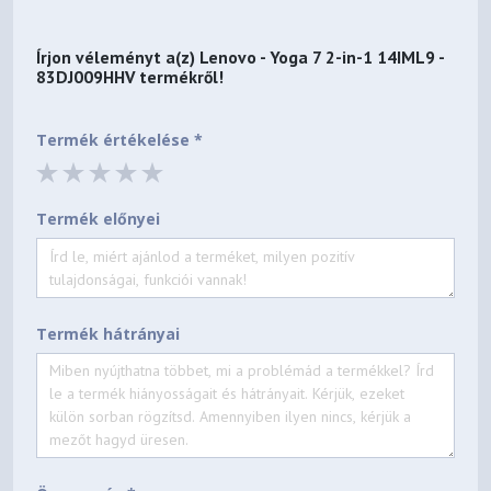
Other Certifications
OLED panel: TÜV
Rheinland® Low Blue Light
(Hardware Solution)
Írjon véleményt a(z)
Lenovo - Yoga 7 2-in-1 14IML9 -
83DJ009HHV
termékről!
MIL-STD-810H military test
Mil-Spec Test
passed (21 test items)
Termék értékelése *
MODEL INFORMATION
83DJ009HHV
Model
Termék előnyei
Hungary
Country/Region
No
TopSeller
Termék hátrányai
198154106485
EAN / UPC / JAN
2024-05-01
Announce Date
2030-03-07
End of Support