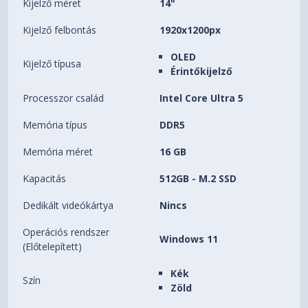
Kijelző méret
14"
Kijelző felbontás
1920x1200px
OLED
Kijelző típusa
Érintőkijelző
Processzor család
Intel Core Ultra 5
Memória típus
DDR5
Memória méret
16 GB
Kapacitás
512GB - M.2 SSD
Dedikált videókártya
Nincs
Operációs rendszer
Windows 11
(Előtelepített)
Kék
Szín
Zöld