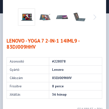
LENOVO - YOGA 7 2-IN-1 14IML9 -
83DJ009HHV
Azonosító
#228078
Gyártó
Lenovo
Cikkszám
83DJ009HHV
Frissítve
8 perce
Jótállás
36 hónap
(324 889 FT + ÁFA)