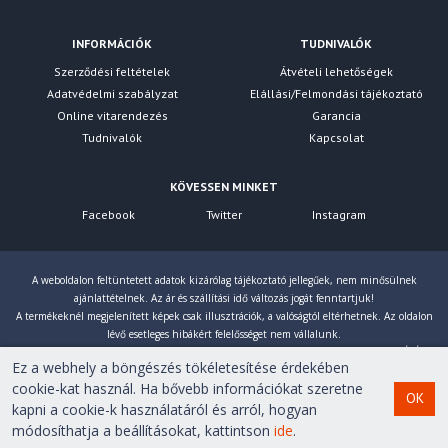
INFORMÁCIÓK
TUDNIVALÓK
Szerződési feltételek
Átvételi lehetőségek
Adatvédelmi szabályzat
Elállási/Felmondási tájékoztató
Online vitarendezés
Garancia
Tudnivalók
Kapcsolat
KÖVESSEN MINKET
Facebook
Twitter
Instagram
A weboldalon feltüntetett adatok kizárólag tájékoztató jellegűek, nem minősülnek
ajánlattételnek. Az ár és szállítási idő változás jogát fenntartjuk!
A termékeknél megjelenített képek csak illusztrációk, a valóságtól eltérhetnek. Az oldalon
lévő esetleges hibákért felelősséget nem vállalunk.
Eltérés esetén a gyártó által megadott paraméterek érvényesek! Bruttó árainkat 27% ÁFÁ-val
Ez a webhely a böngészés tökéletesítése érdekében
számoljuk!
cookie-kat használ. Ha bővebb információkat szeretne
OK
kapni a cookie-k használatáról és arról, hogyan
Copyright © 2007-2026 First Computer Kft. Minden jog
módosíthatja a beállításokat, kattintson
ide
.
fenntartva!