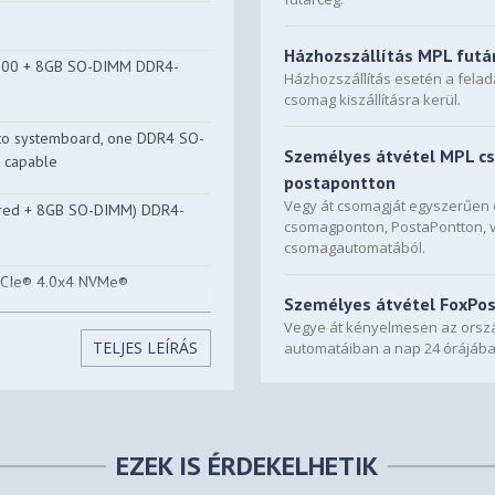
Házhozszállítás MPL futá
200 + 8GB SO-DIMM DDR4-
Házhozszállítás esetén a fela
csomag kiszállításra kerül.
to systemboard, one DDR4 SO-
Személyes átvétel MPL c
l capable
postapontton
Vegy át csomagját egyszerűe
ered + 8GB SO-DIMM) DDR4-
csomagponton, PostaPontton, 
csomagautomatából.
PCIe® 4.0x4 NVMe®
Személyes átvétel FoxPo
Vegye át kényelmesen az orszá
y: up to two drives, 1x 2.5"
TELJES LEÍRÁS
automatáiban a nap 24 órájába
5" HDD up to 1TB • M.2 2242
y: one 2.5" drive slot + one
TA HDD slot • One M.2 2280
EZEK IS ÉRDEKELHETIK