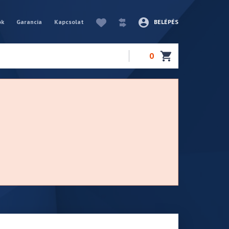
ók
Garancia
Kapcsolat
BELÉPÉS
0