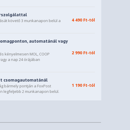
rszolgálattal
4 490 Ft-tól
dását követő 3 munkanapon belül a
somagponton, automatánál vagy
2 990 Ft-tól
n és kényelmesen MOL, COOP
vagy a nap 24 órájában
st csomagautomatánál
1 190 Ft-tól
g bármely pontján a FoxPost
n legfeljebb 2 munkanapon belül.