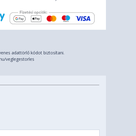
nes adattörlő kódot biztosítani.
hu/veglegestorles