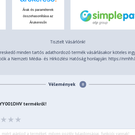
Árak és paraméterek
összehasonlítása az
Árukeresőn
ce multi-touch touchpad,
chPad (PTP), 62 x 104 mm (2.44
Tisztelt Vásárlónk!
eskedő minden tartós adathordozó termék vásárlásakor köteles ingye
iók a Nemzeti Média- és Hírközlési Hatóság honlapján: https://nmhh.
Vélemények
0
Bottom)
82YY001DHV
termékről!
 (14.14 x 9.28 x 0.78 inches)
 lbs)