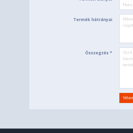
SOFTWARE
Termék hátrányai
None
Operating System
None
Bundled Software
CONNECTIVITY
Összegzés *
100/1000M (RJ-45)
Ethernet
WLAN + Bluetooth
Wi-Fi® 6, 802.11ax 2x2
Non-WWAN
WWAN
Véle
1x USB 2.0
1x USB 3.2 Gen 1
1x USB-C® 3.2 Gen 1 
Delivery 3.0 and Dis
Standard Ports