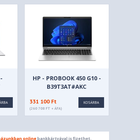
-
HP - PROBOOK 450 G10 -
W
B39T3AT#AKC
331 100 Ft
ÁRBA
KOSÁRBA
(260 708 FT + ÁFA)
ázunkban online
bankkártyával is fizethet.