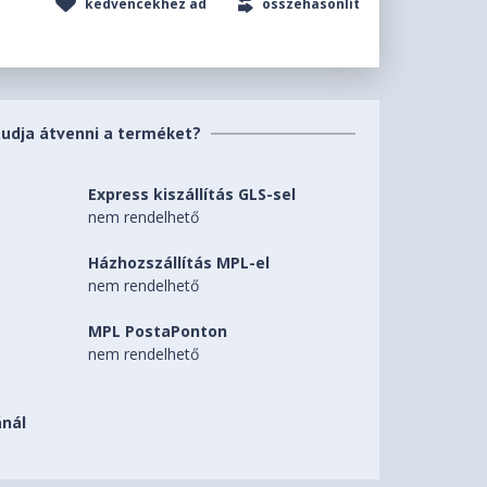
kedvencekhez ad
összehasonlít
tudja átvenni a terméket?
Express kiszállítás GLS-sel
nem rendelhető
Házhozszállítás MPL-el
nem rendelhető
MPL PostaPonton
nem rendelhető
nál