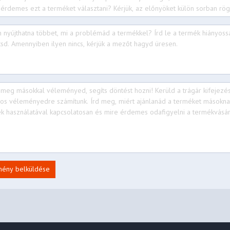
 + BT5.2
mény belküldése
(support data transfer, Power
playPort™ 1.2)