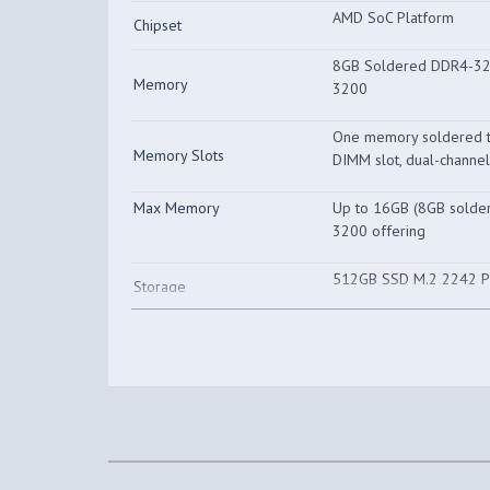
AMD SoC Platform
Chipset
8GB Soldered DDR4-3
Memory
3200
One memory soldered 
Memory Slots
DIMM slot, dual-channe
Max Memory
Up to 16GB (8GB sold
3200 offering
512GB SSD M.2 2242 
Storage
Models with 38Wh batter
Storage Support
HDD + 1x M.2 SSD • 2.
SSD up to 512GB
Models with 38Wh batter
M.2 slot • One 2.5" SA
Storage Slot
PCIe® 3.0 x4 slot