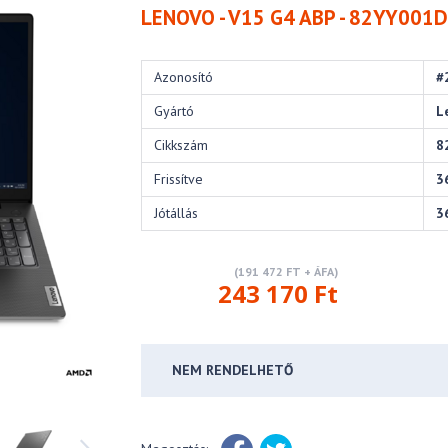
LENOVO - V15 G4 ABP - 82YY001
Azonosító
#
Gyártó
L
Cikkszám
8
Frissítve
3
Jótállás
3
(191 472 FT + ÁFA)
243 170 Ft
NEM RENDELHETŐ