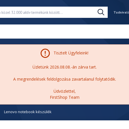
Tudnival
Tisztelt Ügyfeleink!
Üzletünk 2026.08.08.-án zárva tart.
A megrendelések feldolgozása zavartalanul folytatódik.
Üdvözlettel,
FirstShop Team
Lenovo notebook készülék