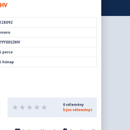
DHV
228092
enovo
2YY001DHV
6 perce
6 hónap
0 vélemény
Írjon véleményt