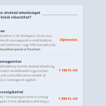
en átvételi lehetőségek
közül választhat?
ban
etünkben (1141 Budapest, Vezér utca
Díjmentes
lésről visszaigazoló e-mailt küldünk,
hető telefonon, vagy SMS-ben jelezzük
bankkártyával is fizethet
.
csomagponton
dőhatékony termék átvételi lehetőség,
1 190 Ft-tól
ternetes rendeléseiket egyszerűen,
sát szem előtt tartva vehetik át
0 GLS Csomagpont egyikén.
árszolgálattal
vető 1 munkanapon belül a csomag
1 990 Ft-tól
napján 3 órás időablakot jelöl meg a