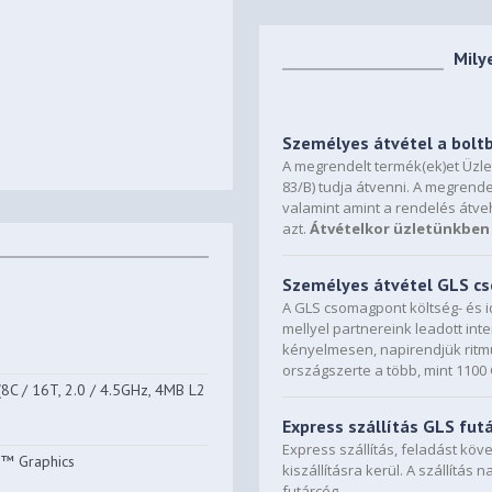
Mily
Személyes átvétel a bolt
A megrendelt termék(ek)et Üzl
83/B) tudja átvenni. A megrende
valamint amint a rendelés átve
azt.
Átvételkor üzletünkben 
Személyes átvétel GLS 
A GLS csomagpont költség- és i
mellyel partnereink leadott in
kényelmesen, napirendjük ritmu
országszerte a több, mint 110
C / 16T, 2.0 / 4.5GHz, 4MB L2
Express szállítás GLS fut
Express szállítás, feladást kö
™ Graphics
kiszállításra kerül. A szállítás 
futárcég.