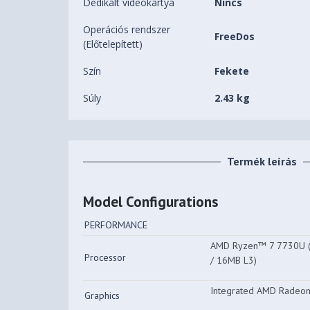
Dedikált videókártya
Nincs
Operációs rendszer
FreeDos
(Előtelepített)
Szín
Fekete
Súly
2.43 kg
Termék leírás
Model Configurations
PERFORMANCE
AMD Ryzen™ 7 7730U (8
Processor
/ 16MB L3)
Integrated AMD Radeon
Graphics