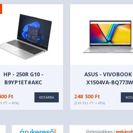
dio, Realtek® ALC3287 codec
x2, Dolby Audio™
utter
HP - 250R G10 -
ASUS - VIVOBOOK 
B9YP1ET#AKC
X1504VA-BQ773
400 Ft
248 300 Ft
KOSÁRBA
KOS
5 FT + ÁFA)
(195 511 FT + ÁFA)
IPS 300nits Anti-glare
Üzletünkben /
webáruh