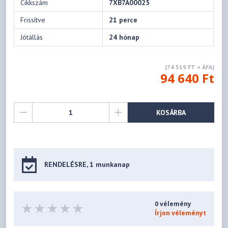
Cikkszám
7XB7A00025
Frissítve
21 perce
Jótállás
24 hónap
(74 519 FT + ÁFA)
94 640 Ft
KOSÁRBA
RENDELÉSRE, 1 munkanap
0 vélemény
Írjon véleményt