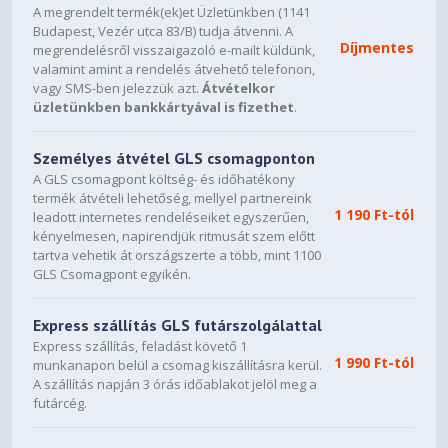
A megrendelt termék(ek)et Üzletünkben (1141
Budapest, Vezér utca 83/B) tudja átvenni. A
Díjmentes
megrendelésről visszaigazoló e-mailt küldünk,
valamint amint a rendelés átvehető telefonon,
vagy SMS-ben jelezzük azt.
Átvételkor
üzletünkben bankkártyával is fizethet
.
Személyes átvétel GLS csomagponton
A GLS csomagpont költség- és időhatékony
termék átvételi lehetőség, mellyel partnereink
1 190 Ft-tól
leadott internetes rendeléseiket egyszerűen,
kényelmesen, napirendjük ritmusát szem előtt
tartva vehetik át országszerte a több, mint 1100
GLS Csomagpont egyikén.
Express szállítás GLS futárszolgálattal
Express szállítás, feladást követő 1
1 990 Ft-tól
munkanapon belül a csomag kiszállításra kerül.
A szállítás napján 3 órás időablakot jelöl meg a
futárcég.