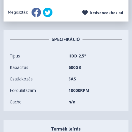
Megosztás:
kedvencekhez ad
SPECIFIKÁCIÓ
Típus
HDD 2,5"
Kapacitás
600GB
Csatlakozás
SAS
Fordulatszám
10000RPM
Cache
n/a
Termék leírás