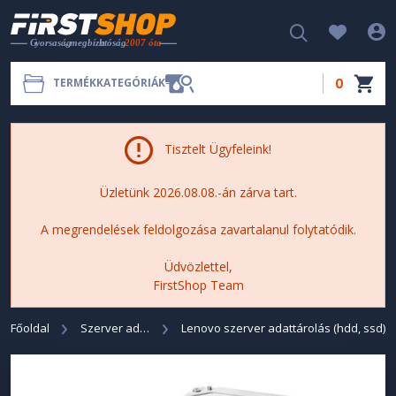
0
TERMÉKKATEGÓRIÁK
Tisztelt Ügyfeleink!
Üzletünk 2026.08.08.-án zárva tart.
A megrendelések feldolgozása zavartalanul folytatódik.
Üdvözlettel,
FirstShop Team
Főoldal
Szerver adattárolás (HDD, SSD)
Lenovo szerver adattárolás (hdd, ssd)