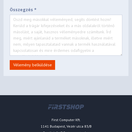
Összegzés *
Vélemény belküldése
First Computer Kft.
1141 Budapest, Vezér utca 83/B