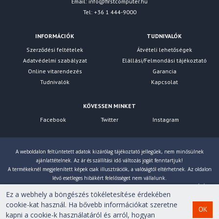
Email:
info@firstcomputer.hu
Tel: +36 1 444-9000
INFORMÁCIÓK
TUDNIVALÓK
Szerződési feltételek
Átvételi lehetőségek
Adatvédelmi szabályzat
Elállási/Felmondási tájékoztató
Online vitarendezés
Garancia
Tudnivalók
Kapcsolat
KÖVESSEN MINKET
Facebook
Twitter
Instagram
A weboldalon feltüntetett adatok kizárólag tájékoztató jellegűek, nem minősülnek
ajánlattételnek. Az ár és szállítási idő változás jogát fenntartjuk!
A termékeknél megjelenített képek csak illusztrációk, a valóságtól eltérhetnek. Az oldalon
lévő esetleges hibákért felelősséget nem vállalunk.
Eltérés esetén a gyártó által megadott paraméterek érvényesek! Bruttó árainkat 27% ÁFÁ-val
Ez a webhely a böngészés tökéletesítése érdekében
számoljuk!
cookie-kat használ. Ha bővebb információkat szeretne
OK
kapni a cookie-k használatáról és arról, hogyan
Copyright © 2007-2026 First Computer Kft. Minden jog