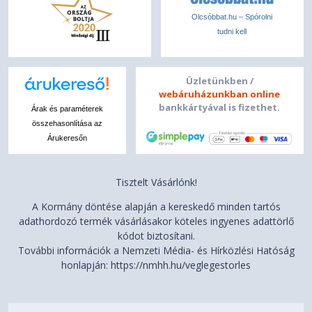
Olcsóbbat.hu – Spórolni
tudni kell
Üzletünkben /
webáruházunkban online
bankkártyával is fizethet.
Árak és paraméterek
összehasonlítása az
Árukeresőn
Tisztelt Vásárlónk!
A Kormány döntése alapján a kereskedő minden tartós
adathordozó termék vásárlásakor köteles ingyenes adattörlő
kódot biztosítani.
További információk a Nemzeti Média- és Hírközlési Hatóság
honlapján: https://nmhh.hu/veglegestorles