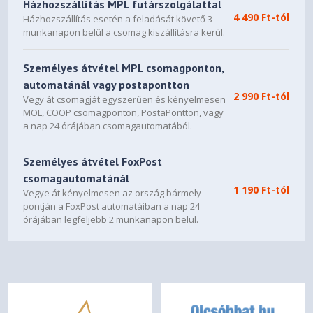
Házhozszállítás MPL futárszolgálattal
4 490 Ft-tól
Házhozszállítás esetén a feladását követő 3
munkanapon belül a csomag kiszállításra kerül.
Személyes átvétel MPL csomagponton,
automatánál vagy postapontton
2 990 Ft-tól
Vegy át csomagját egyszerűen és kényelmesen
MOL, COOP csomagponton, PostaPontton, vagy
a nap 24 órájában csomagautomatából.
Személyes átvétel FoxPost
csomagautomatánál
1 190 Ft-tól
Vegye át kényelmesen az ország bármely
pontján a FoxPost automatáiban a nap 24
órájában legfeljebb 2 munkanapon belül.