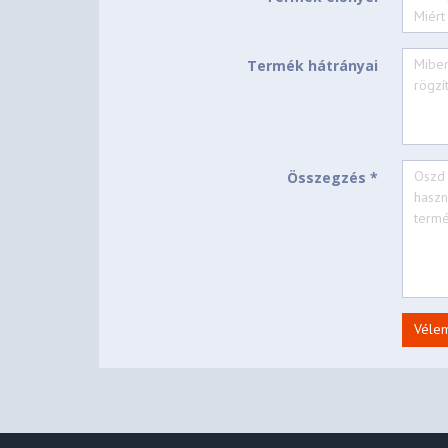
Intel® Connectivity Per
Bundled Software
CONNECTIVITY
Termék hátrányai
Ethernet
No Onboard Ethernet
WLAN + Bluetooth
Intel® Wi-Fi® 6E AX211
Összegzés *
WWAN Upgradable to 4
WWAN
None
SIM Card
NFC
NFC
Véle
1x USB-A (USB 5Gbps
1x USB-A (USB 5Gbps
2x USB-C® (Thunderb
Standard Ports
USB PD 3.0 and Disp