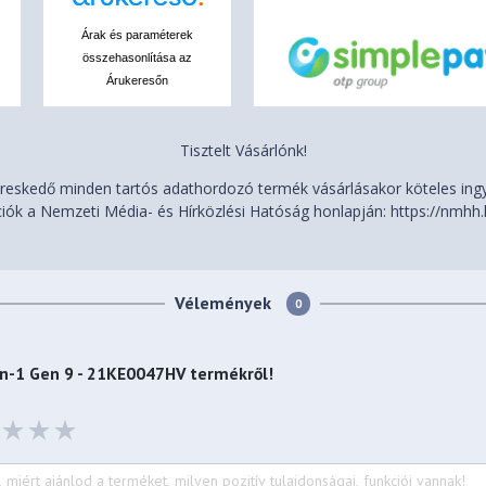
Árak és paraméterek
összehasonlítása az
Árukeresőn
Tisztelt Vásárlónk!
ium (Bottom)
eskedő minden tartós adathordozó termék vásárlásakor köteles ingye
iók a Nemzeti Média- és Hírközlési Hatóság honlapján: https://nmhh.
9 mm (12.31 x 8.57 x 0.61
Vélemények
0
 lbs)
in-1 Gen 9 - 21KE0047HV
termékről!
rian / English