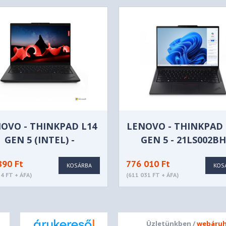
udio, Realtek® ALC3306 codec
, Dolby Atmos®
 with Privacy Shutter
OVO - THINKPAD L14
LENOVO - THINKPAD 
GEN 5 (INTEL) -
GEN 5 - 21LS002B
21L10032HV
n)
890 Ft
776 010 Ft
KOSÁRBA
KOS
4 FT + ÁFA)
(611 031 FT + ÁFA)
IPS 400nits Anti-glare / Anti-
Hz, Low Power, Touch
ch
Üzletünkben /
webáruh