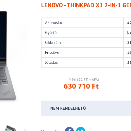
LENOVO - THINKPAD X1 2-IN-1 GE
Azonosító
#
Gyártó
L
Cikkszám
2
Frissítve
5
Jótállás
3
(496 622 FT + ÁFA)
630 710 Ft
NEM RENDELHETŐ