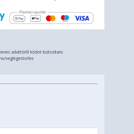
nes adattörlő kódot biztosítani.
hu/veglegestorles