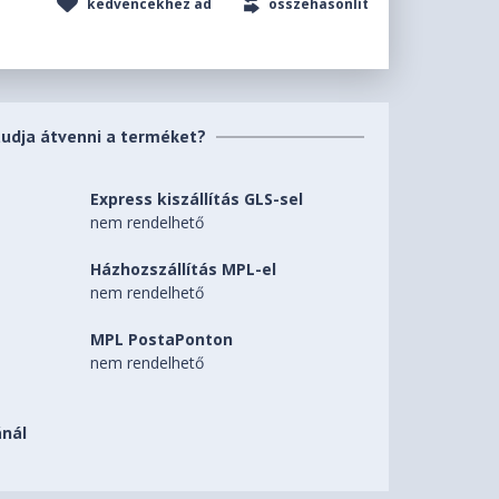
kedvencekhez ad
összehasonlít
tudja átvenni a terméket?
Express kiszállítás GLS-sel
nem rendelhető
Házhozszállítás MPL-el
nem rendelhető
MPL PostaPonton
nem rendelhető
nál