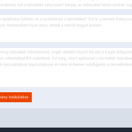
formance Suite
, 802.11ax 2x2 + BT5.3
G or 5G
mény belküldése
 / USB 3.2 Gen 1)
 / USB 3.2 Gen 1), Always On
olt™ 4 / USB4® 40Gbps), with
layPort™ 2.1