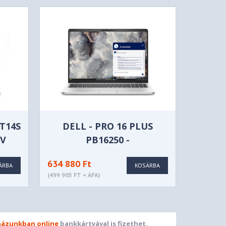
T14S
DELL - PRO 16 PLUS
HV
PB16250 -
BTO106_PB16250_EMEA
634 880 Ft
ÁRBA
KOSÁRBA
(499 905 FT + ÁFA)
ázunkban online
bankkártyával is fizethet.