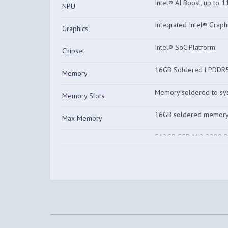
Intel® AI Boost, up to 
NPU
Integrated Intel® Graph
Graphics
Intel® SoC Platform
Chipset
16GB Soldered LPDDR
Memory
Memory soldered to sys
Memory Slots
16GB soldered memory,
Max Memory
512GB SSD M.2 2280 P
Storage
NVMe® Opal 2.0
Storage Support
One drive, up to 2TB 
One M.2 2280 PCIe® 4.0
Storage Slot
None