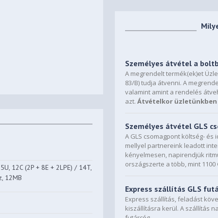
Mily
Személyes átvétel a bolt
A megrendelt termék(ek)et Üzl
83/B) tudja átvenni. A megrende
valamint amint a rendelés átve
azt.
Átvételkor üzletünkben 
Személyes átvétel GLS 
A GLS csomagpont költség- és i
mellyel partnereink leadott in
kényelmesen, napirendjük ritmu
országszerte a több, mint 110
5U, 12C (2P + 8E + 2LPE) / 14T,
z, 12MB
Express szállítás GLS fut
Express szállítás, feladást kö
kiszállításra kerül. A szállítás 
futárcég.