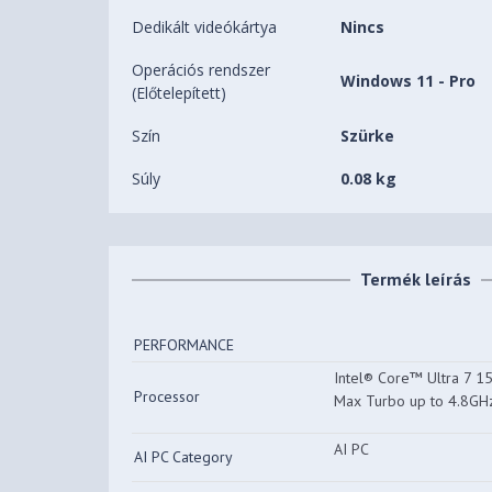
Dedikált videókártya
Nincs
Operációs rendszer
Windows 11 - Pro
(Előtelepített)
Szín
Szürke
Súly
0.08 kg
Termék leírás
PERFORMANCE
Intel® Core™ Ultra 7 15
Processor
Max Turbo up to 4.8GH
AI PC
AI PC Category