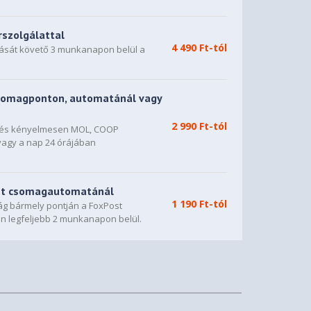
rszolgálattal
4 490 Ft-tól
dását követő 3 munkanapon belül a
somagponton, automatánál vagy
2 990 Ft-tól
n és kényelmesen MOL, COOP
vagy a nap 24 órájában
st csomagautomatánál
1 190 Ft-tól
g bármely pontján a FoxPost
n legfeljebb 2 munkanapon belül.