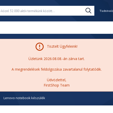
Tudnival
Tisztelt Ügyfeleink!
Üzletünk 2026.08.08.-án zárva tart.
A megrendelések feldolgozása zavartalanul folytatódik.
Üdvözlettel,
FirstShop Team
Lenovo notebook készülék