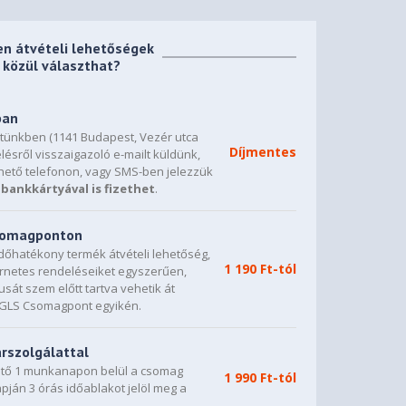
en átvételi lehetőségek
közül választhat?
ban
etünkben (1141 Budapest, Vezér utca
Díjmentes
lésről visszaigazoló e-mailt küldünk,
hető telefonon, vagy SMS-ben jelezzük
bankkártyával is fizethet
.
csomagponton
dőhatékony termék átvételi lehetőség,
1 190 Ft-tól
ternetes rendeléseiket egyszerűen,
sát szem előtt tartva vehetik át
0 GLS Csomagpont egyikén.
árszolgálattal
vető 1 munkanapon belül a csomag
1 990 Ft-tól
napján 3 órás időablakot jelöl meg a