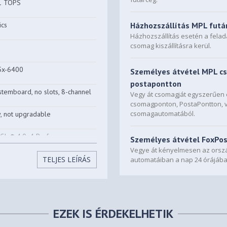
11 TOPS
ics
Házhozszállítás MPL futá
Házhozszállítás esetén a fela
csomag kiszállításra kerül.
5x-6400
Személyes átvétel MPL c
postapontton
temboard, no slots, 8-channel
Vegy át csomagját egyszerűe
csomagponton, PostaPontton, 
csomagautomatából.
 not upgradable
CIe® 4.0x4 Performance
Személyes átvétel FoxPo
Vegye át kényelmesen az orszá
TELJES LEÍRÁS
automatáiban a nap 24 órájába
M.2 2280 SSD
 x4 slot
EZEK IS ÉRDEKELHETIK