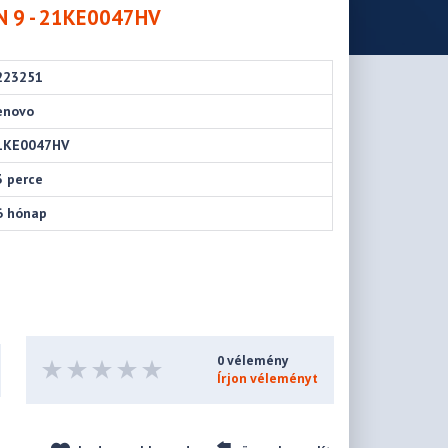
N 9 - 21KE0047HV
223251
enovo
1KE0047HV
3 perce
6 hónap
0 vélemény
Írjon véleményt