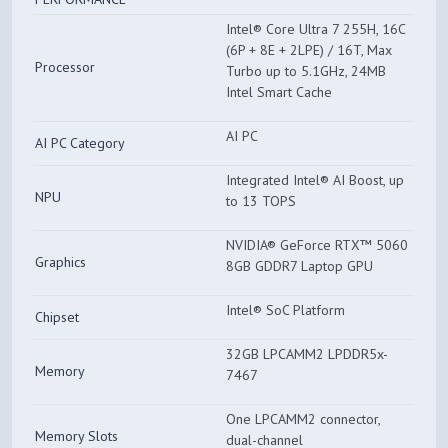
Intel® Core Ultra 7 255H, 16C
(6P + 8E + 2LPE) / 16T, Max
Processor
Turbo up to 5.1GHz, 24MB
Intel Smart Cache
AI PC
AI PC Category
Integrated Intel® AI Boost, up
NPU
to 13 TOPS
NVIDIA® GeForce RTX™ 5060
Graphics
8GB GDDR7 Laptop GPU
Intel® SoC Platform
Chipset
32GB LPCAMM2 LPDDR5x-
Memory
7467
One LPCAMM2 connector,
Memory Slots
dual-channel