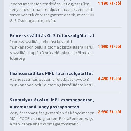
1 190 Ft-tól
leadott internetes rendeléseiket egyszerűen,
None
Touchscreen
kényelmesen, napirendjük ritmusát szem előtt
tartva vehetik át országszerte a több, mint 1100
91.7% (IPS models)
Screen-to-Body Ratio
GLS Csomagpont egyikén.
X-Rite® Factory Color
Color Calibration
Express szállítás GLS futárszolgálattal
Calibration
Express szállítás, feladást követő 1
1 990 Ft-tól
munkanapon belül a csomag kiszállításra kerül.
Pen Not Supported
Pen
A szállítás napján 3 órás időablakot jelöl meg a
futárcég.
Backlit, Hungarian
Keyboard
Házhozszállítás MPL futárszolgálattal
354.3 × 241.0 × 9.9 / 15.8
4 490 Ft-tól
Házhozszállítás esetén a feladását követő 3
(front / rear), 20.6 (maximum)
Dimensions (WxDxH)
munkanapon belül a csomag kiszállításra kerül.
mm 13.95 x 9.49 x 0.39 / 0.62
(front / rear), 0.81 (maximum)
inches
Személyes átvétel MPL csomagponton,
automatánál vagy postapontton
2 990 Ft-tól
Weight
Vegy át csomagját egyszerűen és kényelmesen
Starting at 1.84 kg / 4.06 lbs
MOL, COOP csomagponton, PostaPontton, vagy
a nap 24 órájában csomagautomatából.