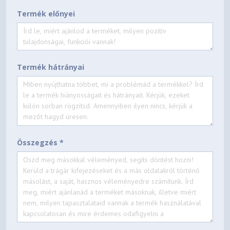
1x SD Express 7.0 card
reader
Termék előnyei
None
Optional Ports (configured)
Various docking solutions
supported via Thunderbolt™
Termék hátrányai
or USB-C®. For more
Docking
compatible docking solutions,
please visit Docking for
ThinkPad T1g Gen 8
SECURITY & PRIVACY
Összegzés *
Discrete TPM 2.0 Enabled
Security Chip
Kensington® Nano Security
Physical Locks
Slot, 2.5 x 6 mm
None
Smart Card Reader
Touch Style, Match-on-Chip,