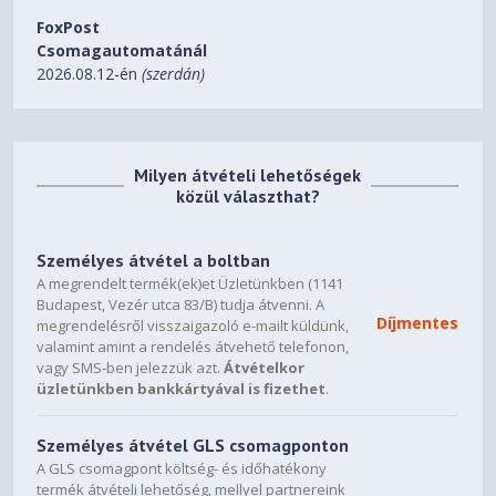
FoxPost
Stereo speakers, 2W x2, Dolby
Csomagautomatánál
Speakers
Atmos®
2026.08.12-én
(szerdán)
2x, Array
Microphone
5.0MP + IR with Privacy Shutter
Milyen átvételi lehetőségek
and Computer Vision Human
közül választhat?
Camera
Presence Detection on ISP
Személyes átvétel a boltban
90Wh
Battery
A megrendelt termék(ek)et Üzletünkben (1141
Budapest, Vezér utca 83/B) tudja átvenni. A
140W USB-C® GaN (3-pin)
Power Adapter
Díjmentes
megrendelésről visszaigazoló e-mailt küldünk,
valamint amint a rendelés átvehető telefonon,
DESIGN
vagy SMS-ben jelezzük azt.
Átvételkor
üzletünkben bankkártyával is fizethet
.
16" WUXGA (1920x1200) IPS
500nits Anti-glare, 100% sRGB,
Display
60Hz, Low Power, Eyesafe®,
Személyes átvétel GLS csomagponton
TÜV Low Blue Light
A GLS csomagpont költség- és időhatékony
termék átvételi lehetőség, mellyel partnereink