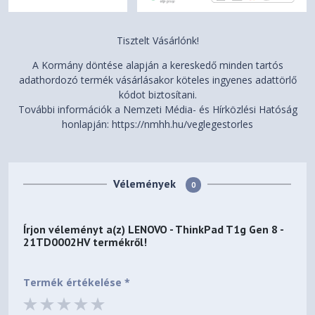
No Onboard Ethernet
Ethernet
Tisztelt Vásárlónk!
None
NFC
A Kormány döntése alapján a kereskedő minden tartós
adathordozó termék vásárlásakor köteles ingyenes adattörlő
1x USB-A (USB 10Gbps /
kódot biztosítani.
USB 3.2 Gen 2), Always On
További információk a Nemzeti Média- és Hírközlési Hatóság
2x Thunderbolt™ 5, with
honlapján: https://nmhh.hu/veglegestorles
USB PD 3.1 and
DisplayPort™ 2.1, 140W
input / 15W output
1x Thunderbolt™ 4, with
Vélemények
0
DisplayPort™ 2.1 and USB
PD 3.1, 140W input / 15W
Standard Ports
output
Írjon véleményt a(z)
LENOVO - ThinkPad T1g Gen 8 -
1x HDMI® 2.1, up to
21TD0002HV
termékről!
8K/60Hz
1x Headphone /
Termék értékelése *
microphone combo jack
(3.5mm)