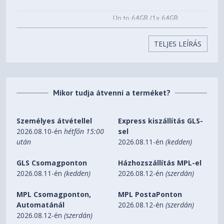
Up to 64GB (1x 64GB
Max Memory
LPCAMM2), upgradable
TELJES LEÍRÁS
1TB SSD M.2 2280 PCIe®
5.0x4 Performance NVMe®
Storage
Opal 2.0
Mikor tudja átvenni a terméket?
Two M.2 2280 PCIe® 4.0 x4
Storage Slot
slots
Személyes átvétellel
Express kiszállítás GLS-
Up to two M.2 2280 Gen 5
Max Storage Support
2026.08.10-én
hétfőn 15:00
sel
Performance SSD; up to 8TB,
után
2026.08.11-én
(kedden)
4TB each
GLS Csomagponton
Házhozszállítás MPL-el
None
RAID Preset
2026.08.11-én
(kedden)
2026.08.12-én
(szerdán)
SD Express 7.0 Card Reader
MPL Csomagponton,
MPL PostaPonton
Card Reader
Automatánál
2026.08.12-én
(szerdán)
SoundWire®, Cirrus Logic®
2026.08.12-én
(szerdán)
Audio Chip
CS42L43 codec