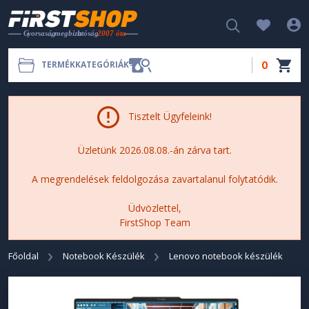
0
TERMÉKKATEGÓRIÁK
Tisztelt Ügyfeleink!
Üzletünk 2026.08.08.-án zárva tart.
A megrendelések feldolgozása zavartalanul folytatódik.
Üdvözlettel,
FirstShop Team
Főoldal
Notebook Készülék
Lenovo notebook készülék