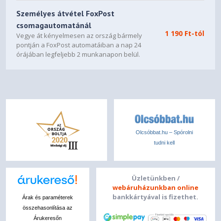
Black
Case Color
Személyes átvétel FoxPost
Aluminium (Top), Aluminium
csomagautomatánál
Case Material
(Bottom)
1 190 Ft-tól
Vegye át kényelmesen az ország bármely
pontján a FoxPost automatáiban a nap 24
SOFTWARE
órájában legfeljebb 2 munkanapon belül.
Windows® 11 Pro, Hungarian /
Operating System
English
Intel® Connectivity
Performance Suite + Lenovo®
Bundled Software
AI Now
Olcsóbbat.hu – Spórolni
CONNECTIVITY
tudni kell
Intel® Wi-Fi® 7 BE201,
WLAN + Bluetooth
802.11be 2x2 + BT5.4
Üzletünkben /
webáruházunkban online
Non-WWAN
WWAN
bankkártyával is fizethet.
Árak és paraméterek
összehasonlítása az
None
SIM Card
Árukeresőn