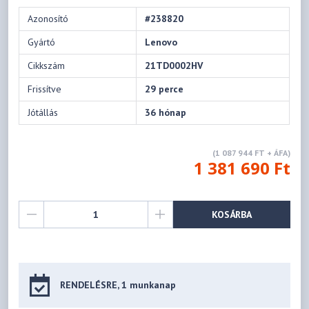
Azonosító
#238820
Gyártó
Lenovo
Cikkszám
21TD0002HV
Frissítve
29 perce
Jótállás
36 hónap
(1 087 944 FT + ÁFA)
1 381 690 Ft
KOSÁRBA
RENDELÉSRE, 1 munkanap