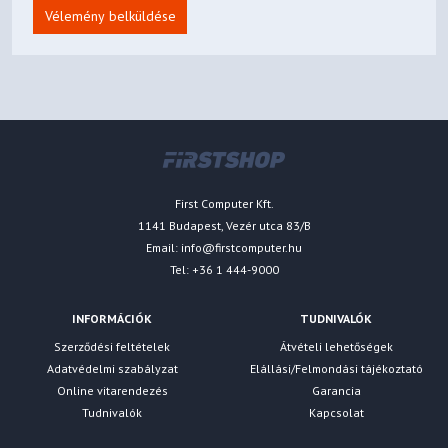
Fingerprint Reader
Integrated in Power Button
Vélemény belküldése
Bottom cover tamper
detection
Camera privacy shutter
Computer Vision-based
Other Security
User Presence Sensing on
Image Signal Processor
(ISP)
First Computer Kft.
IR camera for Windows®
1141 Budapest, Vezér utca 83/B
Hello (facial recognition)
Email:
info@firstcomputer.hu
MANAGEABILITY
Tel: +36 1 444-9000
Non-vPro®
System Management
INFORMÁCIÓK
TUDNIVALÓK
SERVICE
Szerződési feltételek
Átvételi lehetőségek
3-year, Courier or Carry-in with
Adatvédelmi szabályzat
Elállási/Felmondási tájékoztató
Base Warranty
1-year Battery
Online vitarendezés
Garancia
Tudnivalók
Kapcsolat
3Y Premier TP WS WHB (CPN),