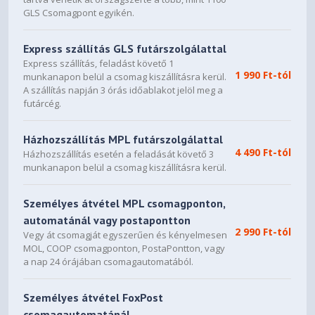
Aluminium Stamping
GLS Csomagpont egyikén.
Surface Treatment
(Anodized)
Express szállítás GLS futárszolgálattal
Aluminium (Top), Aluminium
Express szállítás, feladást követő 1
Case Material
(Bottom)
1 990 Ft-tól
munkanapon belül a csomag kiszállításra kerül.
A szállítás napján 3 órás időablakot jelöl meg a
Pen Not Supported
Pen
futárcég.
Dimensions (WxDxH)
343.5 x 238.21 x 17.42 mm
Házhozszállítás MPL futárszolgálattal
(13.52 x 9.38 x 0.69 inches)
4 490 Ft-tól
Házhozszállítás esetén a feladását követő 3
munkanapon belül a csomag kiszállításra kerül.
Weight
Around 1.79 kg (3.95 lbs)
Személyes átvétel MPL csomagponton,
automatánál vagy postapontton
SOFTWARE
2 990 Ft-tól
Vegy át csomagját egyszerűen és kényelmesen
Windows® 11 Home,
MOL, COOP csomagponton, PostaPontton, vagy
Operating System
Hungarian / English
a nap 24 órájában csomagautomatából.
Office Trial
Bundled Software
Személyes átvétel FoxPost
csomagautomatánál