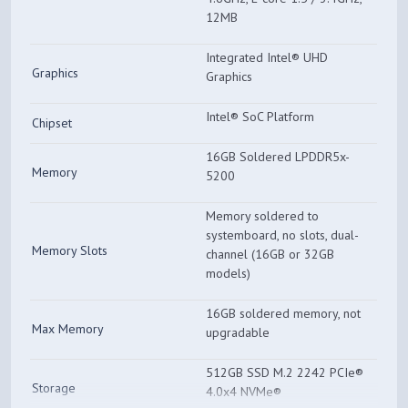
12MB
Integrated Intel® UHD
Graphics
Graphics
Intel® SoC Platform
Chipset
16GB Soldered LPDDR5x-
Memory
5200
Memory soldered to
systemboard, no slots, dual-
Memory Slots
channel (16GB or 32GB
models)
16GB soldered memory, not
Max Memory
upgradable
512GB SSD M.2 2242 PCIe®
Storage
4.0x4 NVMe®