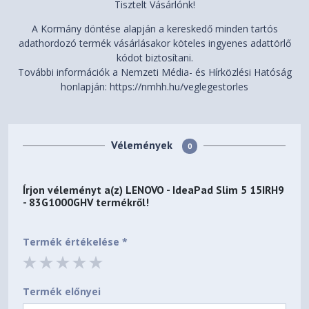
Tisztelt Vásárlónk!
MIL-STD-810H military test
Mil-Spec Test
passed (21 test items)
A Kormány döntése alapján a kereskedő minden tartós
adathordozó termék vásárlásakor köteles ingyenes adattörlő
MODEL INFORMATION
kódot biztosítani.
További információk a Nemzeti Média- és Hírközlési Hatóság
83G1000GHV
Model
honlapján: https://nmhh.hu/veglegestorles
Hungary
Country/Region
No
TopSeller
Vélemények
0
197530110597
EAN / UPC / JAN
Írjon véleményt a(z)
LENOVO - IdeaPad Slim 5 15IRH9
2024-01-19
Announce Date
- 83G1000GHV
termékről!
2030-03-05
End of Support
Termék értékelése *
Note
:
Termék előnyei