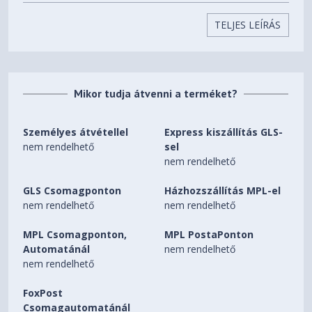
Storage Support
One drive, up to 1TB M.2
TELJES LEÍRÁS
2242 SSD
One M.2 2280 PCIe® 4.0 x4
Storage Slot
slot
Mikor tudja átvenni a terméket?
microSD Card Reader
Card Reader
Személyes átvétellel
Express kiszállítás GLS-
None
Optical
nem rendelhető
sel
nem rendelhető
High Definition (HD) Audio
Audio Chip
GLS Csomagponton
Házhozszállítás MPL-el
Stereo speakers, 2W x2,
nem rendelhető
nem rendelhető
Speakers
optimized with Dolby Audio™
MPL Csomagponton,
MPL PostaPonton
FHD 1080p + IR with Privacy
Automatánál
nem rendelhető
Camera
Shutter, ToF Sensor
nem rendelhető
2x, Array
FoxPost
Microphone
Csomagautomatánál