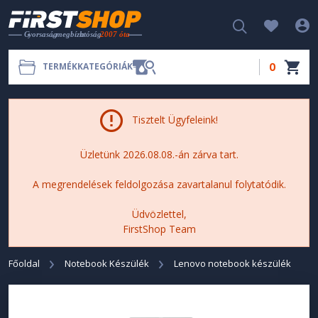
0
TERMÉKKATEGÓRIÁK
Tisztelt Ügyfeleink!
Üzletünk 2026.08.08.-án zárva tart.
A megrendelések feldolgozása zavartalanul folytatódik.
Üdvözlettel,
FirstShop Team
Főoldal
Notebook Készülék
Lenovo notebook készülék