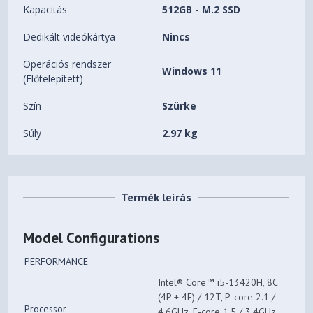
Kapacitás
512GB - M.2 SSD
Dedikált videókártya
Nincs
Operációs rendszer
Windows 11
(Előtelepített)
Szín
Szürke
Súly
2.97 kg
Termék leírás
Model Configurations
PERFORMANCE
Intel® Core™ i5-13420H, 8C
(4P + 4E) / 12T, P-core 2.1 /
Processor
4.6GHz, E-core 1.5 / 3.4GHz,