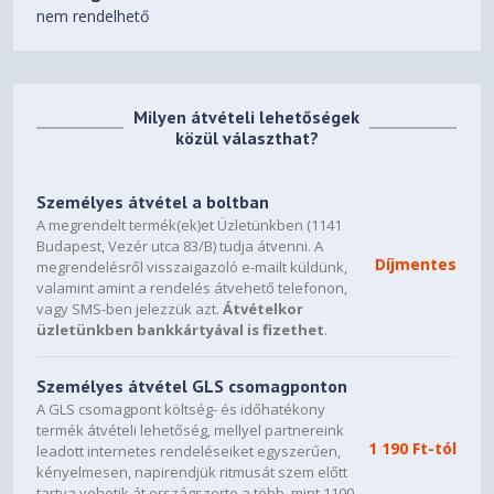
Integrated 57Wh
nem rendelhető
Battery
65W USB-C® Slim (Wall-
Power Adapter
mount)
Milyen átvételi lehetőségek
DESIGN
közül választhat?
Display
15.3" WUXGA (1920x1200) IPS
300nits Anti-glare, 100% sRGB
Személyes átvétel a boltban
A megrendelt termék(ek)et Üzletünkben (1141
None
Budapest, Vezér utca 83/B) tudja átvenni. A
Touchscreen
Díjmentes
megrendelésről visszaigazoló e-mailt küldünk,
valamint amint a rendelés átvehető telefonon,
Backlit, Hungarian
Keyboard
vagy SMS-ben jelezzük azt.
Átvételkor
üzletünkben bankkártyával is fizethet
.
Buttonless Mylar® surface
multi-touch touchpad, supports
Touchpad
Precision TouchPad (PTP), 75 x
Személyes átvétel GLS csomagponton
120 mm (2.95 x 4.72 inches)
A GLS csomagpont költség- és időhatékony
termék átvételi lehetőség, mellyel partnereink
1 190 Ft-tól
leadott internetes rendeléseiket egyszerűen,
Cloud Grey
Case Color
kényelmesen, napirendjük ritmusát szem előtt
tartva vehetik át országszerte a több, mint 1100