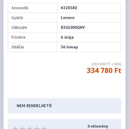
Azonosító
#228380
Gyártó
Lenovo
Cikkszám
83G1000GHV
Frissítve
6 órája
Jótállás
36 hónap
(263 606 FT + ÁFA)
334 780 Ft
NEM RENDELHETŐ
0 vélemény