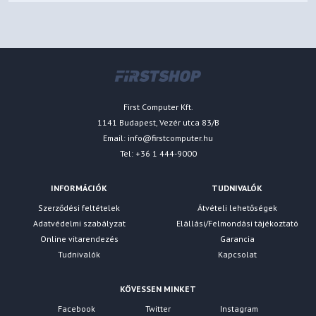
First Computer Kft.
1141 Budapest, Vezér utca 83/B
Email:
info@firstcomputer.hu
Tel: +36 1 444-9000
INFORMÁCIÓK
TUDNIVALÓK
Szerződési feltételek
Átvételi lehetőségek
Adatvédelmi szabályzat
Elállási/Felmondási tájékoztató
Online vitarendezés
Garancia
Tudnivalók
Kapcsolat
KÖVESSEN MINKET
Facebook
Twitter
Instagram